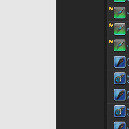
P
V
M
O
P
M
P