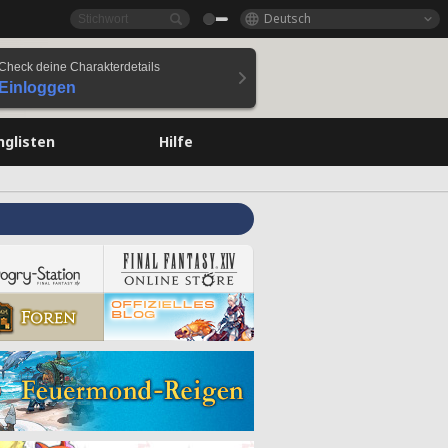
Deutsch
Check deine Charakterdetails
Einloggen
nglisten
Hilfe