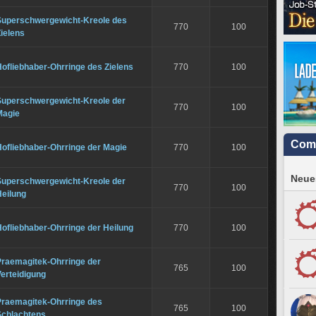
Superschwergewicht-Kreole des
770
100
ielens
ofliebhaber-Ohrringe des Zielens
770
100
Superschwergewicht-Kreole der
770
100
Magie
Com
ofliebhaber-Ohrringe der Magie
770
100
Neues
Superschwergewicht-Kreole der
770
100
Heilung
ofliebhaber-Ohrringe der Heilung
770
100
Praemagitek-Ohrringe der
765
100
erteidigung
Praemagitek-Ohrringe des
765
100
Schlachtens