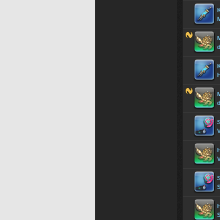
M
M
d
V
H
V