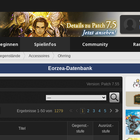
beginnen
Spielinfos
Community
Ra
egenstände
Accessoires
Ohrring
Eorzea-Datenbank
Version: Patch 7.55
Ergebnisse
1
-
50
von
1279
1
2
3
4
5
Gegenst.-
Ausrüst.-
Titel
stufe
stufe