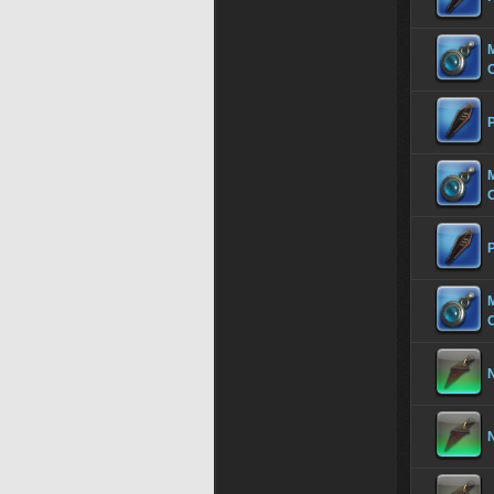
M
O
P
M
P
M
O
N
N