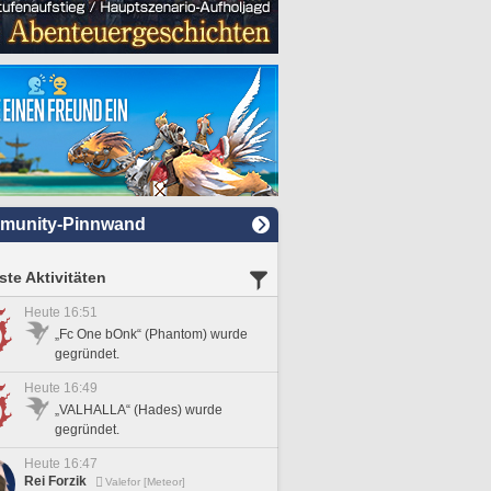
munity-Pinnwand
te Aktivitäten
Heute 16:51
„Fc One bOnk“ (Phantom) wurde
gegründet.
Heute 16:49
„VALHALLA“ (Hades) wurde
gegründet.
Heute 16:47
Rei Forzik
Valefor [Meteor]