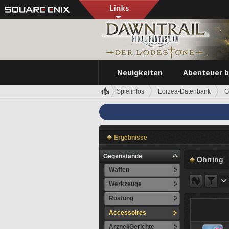
Neuigkeiten
Abenteuer 
Spielinfos
Eorzea-Datenbank
G
Ergebnisse
Gegenstände
Ohrring
Waffen
Werkzeuge
Rüstung
Accessoires
Arznei/Gerichte