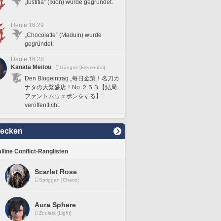
„lustitia“ (Ixion) wurde gegründet.
Heute 16:29
„Chocolatte“ (Maduin) wurde
gegründet.
Heute 16:28
Kanata Meitou
Gungnir [Elemental]
Den Blogeintrag „毎日金策！名刀カ
ナタの大繫盛店！No.２５３【結局
ファントムウェポンをする】“
veröffentlicht.
decken
lline Conflict-Ranglisten
Scarlet Rose
Spriggan [Chaos]
Aura Sphere
Zodiark [Light]