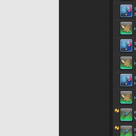
Z
H
H
H
V