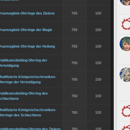
Praemagitek-Ohrringe des Zielens
765
100
Praemagitek-Ohrringe der Magie
765
100
Praemagitek-Ohrringe der Heilung
765
100
ublikumsliebling-Ohrring der
760
100
erteidigung
odifizierte Königreichschroniken-
760
100
hrringe der Verteidigung
ublikumsliebling-Ohrring des
760
100
Schlachtens
odifizierte Königreichschroniken-
760
100
Ohrringe des Schlachtens
ublikumsliebling-Ohrring des Zielens
760
100