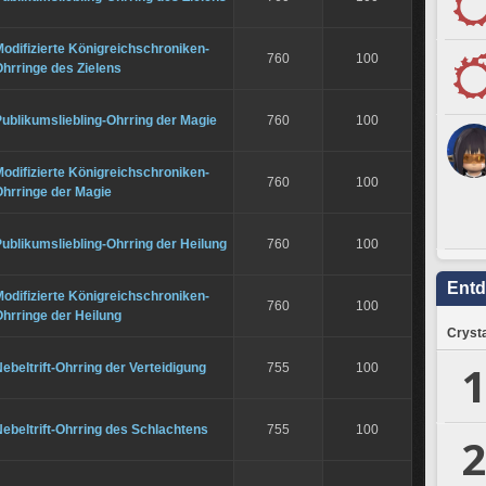
odifizierte Königreichschroniken-
760
100
hrringe des Zielens
ublikumsliebling-Ohrring der Magie
760
100
odifizierte Königreichschroniken-
760
100
Ohrringe der Magie
ublikumsliebling-Ohrring der Heilung
760
100
Ent
odifizierte Königreichschroniken-
760
100
hrringe der Heilung
Crysta
1
ebeltrift-Ohrring der Verteidigung
755
100
ebeltrift-Ohrring des Schlachtens
755
100
2