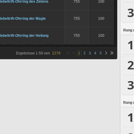
ebeltrift-Ohrring des Zielens
755
100
3
ebeltrift-Ohrring der Magie
755
100
Rang d
ebeltrift-Ohrring der Heilung
755
100
1
Ergebnisse
1
-
50
von
1279
1
2
3
4
5
2
3
Rang d
1