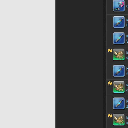
M
O
V
M
d
M
Z
M
d