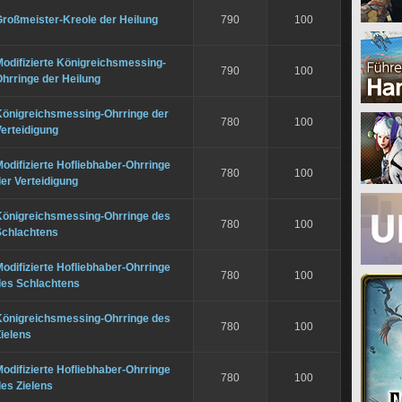
Großmeister-Kreole der Heilung
790
100
odifizierte Königreichsmessing-
790
100
hrringe der Heilung
Königreichsmessing-Ohrringe der
780
100
erteidigung
odifizierte Hofliebhaber-Ohrringe
780
100
er Verteidigung
Königreichsmessing-Ohrringe des
780
100
Schlachtens
odifizierte Hofliebhaber-Ohrringe
780
100
des Schlachtens
Königreichsmessing-Ohrringe des
780
100
ielens
odifizierte Hofliebhaber-Ohrringe
780
100
es Zielens