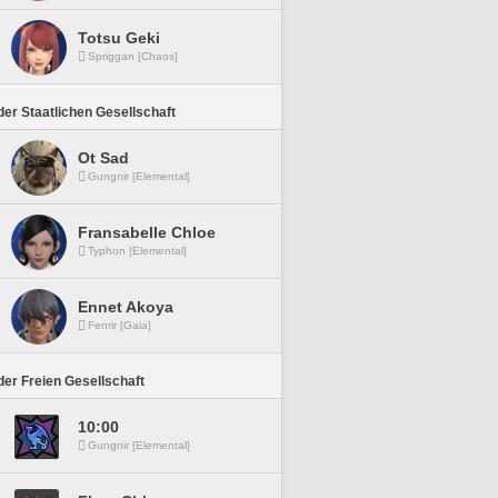
Totsu Geki
Spriggan [Chaos]
er Staatlichen Gesellschaft
Ot Sad
Gungnir [Elemental]
Fransabelle Chloe
Typhon [Elemental]
Ennet Akoya
Fenrir [Gaia]
er Freien Gesellschaft
10:00
Gungnir [Elemental]