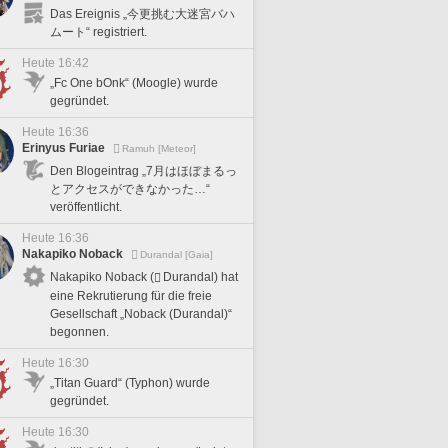
Das Ereignis „今更挑む大迷宮バハ
ムート“ registriert.
Heute 16:42
„Fc One bOnk“ (Moogle) wurde
gegründet.
Heute 16:36
Erinyus Furiae
Ramuh [Meteor]
Den Blogeintrag „7月はほぼまるっ
とアクセスができなかった…“
veröffentlicht.
Heute 16:36
Nakapiko Noback
Durandal [Gaia]
Nakapiko Noback (
Durandal) hat
eine Rekrutierung für die freie
Gesellschaft „Noback (Durandal)“
begonnen.
Heute 16:30
„Titan Guard“ (Typhon) wurde
gegründet.
Heute 16:30