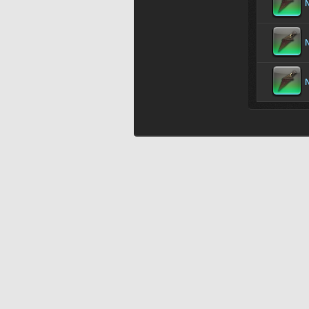
N
N
N