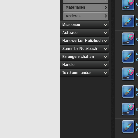
G
Materialien
Anderes
M
Missionen
O
Aufträge
Handwerker-Notizbuch
Sammler-Notizbuch
M
Errungenschaften
Händler
Textkommandos
M
O
M