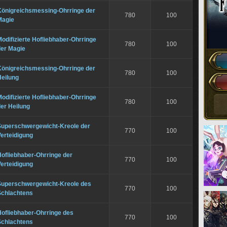
Königreichsmessing-Ohrringe der
780
100
Magie
odifizierte Hofliebhaber-Ohrringe
780
100
der Magie
Königreichsmessing-Ohrringe der
780
100
Heilung
odifizierte Hofliebhaber-Ohrringe
780
100
er Heilung
Superschwergewicht-Kreole der
770
100
erteidigung
ofliebhaber-Ohrringe der
770
100
erteidigung
Superschwergewicht-Kreole des
770
100
Schlachtens
Hofliebhaber-Ohrringe des
770
100
Schlachtens