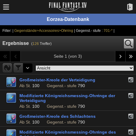
Eorzea-Datenbank
Filter: |
Gegenstände>Accessoires>Ohrring
| Gegenst.- stufe :
701-*
|
Ergebnisse
(
126
Treffer)
Seite 1 (von 3)
Großmeister-Kreole der Verteidigung
Ab St.
100
Gegenst.- stufe
790
Modifizierte Königreichsmessing-Ohrringe der
Verteidigung
Ab St.
100
Gegenst.- stufe
790
Großmeister-Kreole des Schlachtens
Ab St.
100
Gegenst.- stufe
790
Modifizierte Königreichsmessing-Ohrringe des