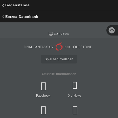
Gegenstände
Eorzea-Datenbank
Zur PC-Seite
Spiel herunterladen
Offizielle Informationen
/
Facebook
X
News