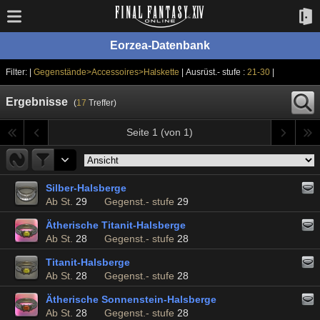
Eorzea-Datenbank
Filter: |
Gegenstände>Accessoires>Halskette
| Ausrüst.- stufe :
21-30
|
Ergebnisse
(
17
Treffer)
Seite 1 (von 1)
Silber-Halsberge
Ab St.
29
Gegenst.- stufe
29
Ätherische Titanit-Halsberge
Ab St.
28
Gegenst.- stufe
28
Titanit-Halsberge
Ab St.
28
Gegenst.- stufe
28
Ätherische Sonnenstein-Halsberge
Ab St.
28
Gegenst.- stufe
28