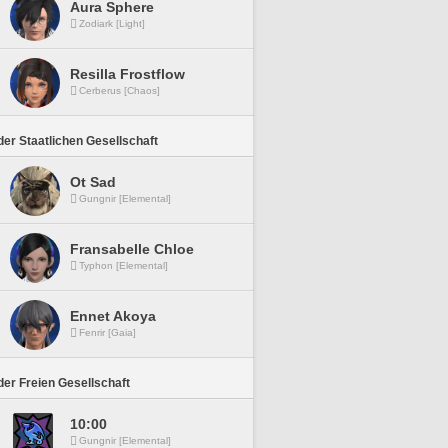
Aura Sphere
Zodiark [Light]
Resilla Frostflow
Cerberus [Chaos]
er Staatlichen Gesellschaft
Ot Sad
Gungnir [Elemental]
Fransabelle Chloe
Typhon [Elemental]
Ennet Akoya
Fenrir [Gaia]
er Freien Gesellschaft
10:00
Gungnir [Elemental]