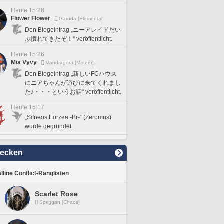
Heute 15:28
Flower Flower
Garuda [Elemental]
Den Blogeintrag „ニーアレイドだい
ぶ慣れてきたぞ！“ veröffentlicht.
Heute 15:26
Mia Vyvy
Mandragora [Meteor]
Den Blogeintrag „新しいFCハウス
にニアちゃんが遊びに来てくれまし
た♪・・・というお話“ veröffentlicht.
Heute 15:17
„Sifneos Eorzea -Br-“ (Zeromus)
wurde gegründet.
decken
lline Conflict-Ranglisten
Scarlet Rose
Spriggan [Chaos]