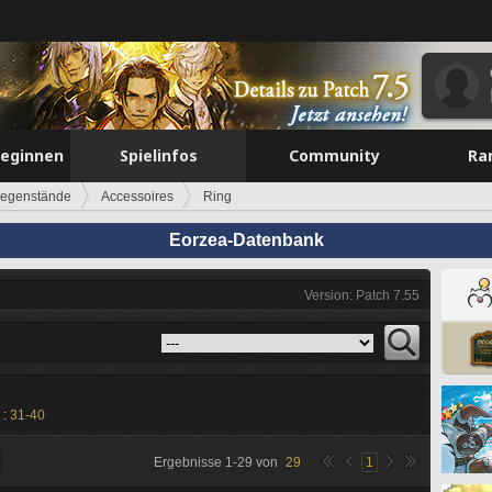
beginnen
Spielinfos
Community
Ra
egenstände
Accessoires
Ring
Eorzea-Datenbank
Version: Patch 7.55
 :
31-40
Ergebnisse
1
-
29
von
29
1