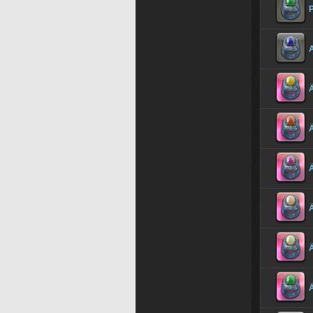
P
Ä
Ä