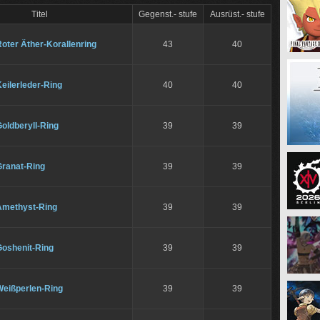
Titel
Gegenst.- stufe
Ausrüst.- stufe
oter Äther-Korallenring
43
40
eilerleder-Ring
40
40
oldberyll-Ring
39
39
Granat-Ring
39
39
Amethyst-Ring
39
39
Goshenit-Ring
39
39
Weißperlen-Ring
39
39