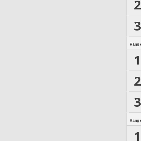
2
3
Rang d
1
2
3
Rang d
1