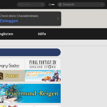
Deutsch
Check deine Charakterdetails
Einloggen
nglisten
Hilfe