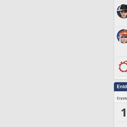
Ent
Crysta
1