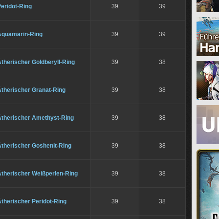
eridot-Ring
39
39
Aquamarin-Ring
39
39
therischer Goldberyll-Ring
39
38
Ätherischer Granat-Ring
39
38
Ätherischer Amethyst-Ring
39
38
Ätherischer Goshenit-Ring
39
38
Ätherischer Weißperlen-Ring
39
38
therischer Peridot-Ring
39
38