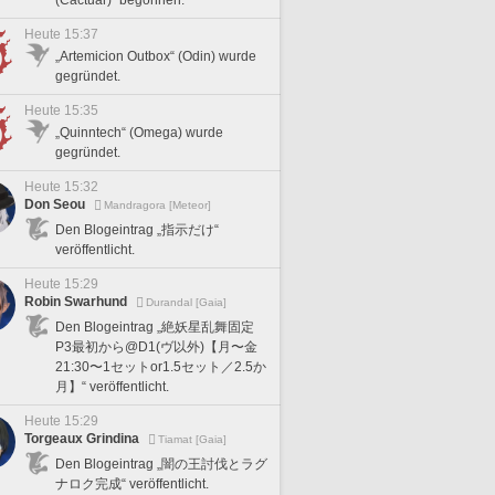
Heute 15:37
„Artemicion Outbox“ (Odin) wurde
gegründet.
Heute 15:35
„Quinntech“ (Omega) wurde
gegründet.
Heute 15:32
Don Seou
Mandragora [Meteor]
Den Blogeintrag „指示だけ“
veröffentlicht.
Heute 15:29
Robin Swarhund
Durandal [Gaia]
Den Blogeintrag „絶妖星乱舞固定
P3最初から@D1(ヴ以外)【月〜金
21:30〜1セットor1.5セット／2.5か
月】“ veröffentlicht.
Heute 15:29
Torgeaux Grindina
Tiamat [Gaia]
Den Blogeintrag „闇の王討伐とラグ
ナロク完成“ veröffentlicht.