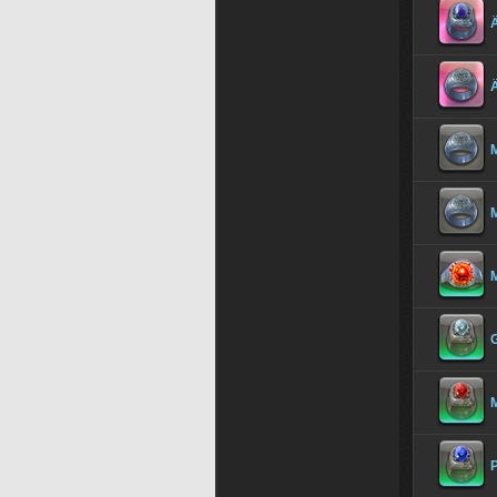
Ä
M
G
P