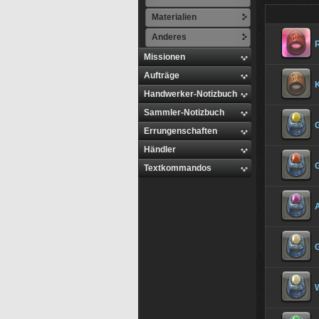
Materialien
Anderes
R
Missionen
Aufträge
K
Handwerker-Notizbuch
Sammler-Notizbuch
G
Errungenschaften
Händler
Textkommandos