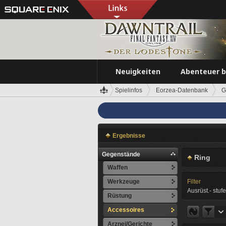
Neuigkeiten
Abenteuer 
Spielinfos
Eorzea-Datenbank
G
Ergebnisse
Gegenstände
Ring
Waffen
Werkzeuge
Filter
Ausrüst.- stufe
Rüstung
Accessoires
Arznei/Gerichte