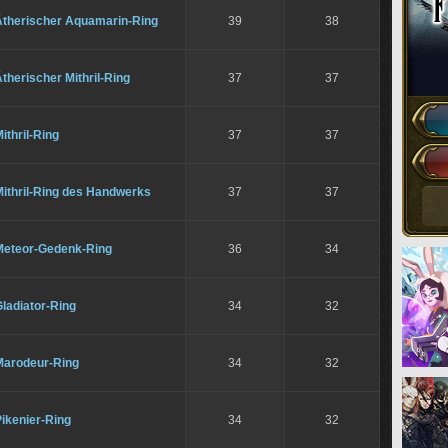
Ätherischer Aquamarin-Ring
39
38
therischer Mithril-Ring
37
37
ithril-Ring
37
37
Mithril-Ring des Handwerks
37
37
Meteor-Gedenk-Ring
36
34
ladiator-Ring
34
32
Marodeur-Ring
34
32
ikenier-Ring
34
32