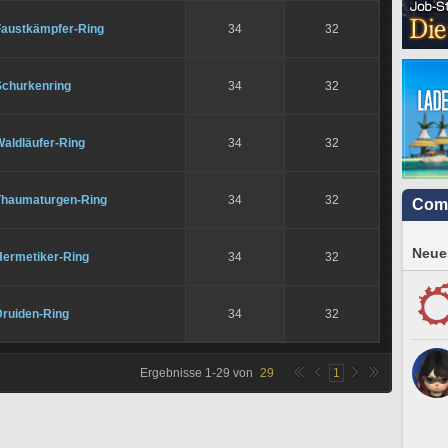
Faustkämpfer-Ring
34
32
Schurkenring
34
32
Waldläufer-Ring
34
32
Thaumaturgen-Ring
34
32
Com
Neues
Hermetiker-Ring
34
32
Druiden-Ring
34
32
Ergebnisse
1
-
29
von
29
1