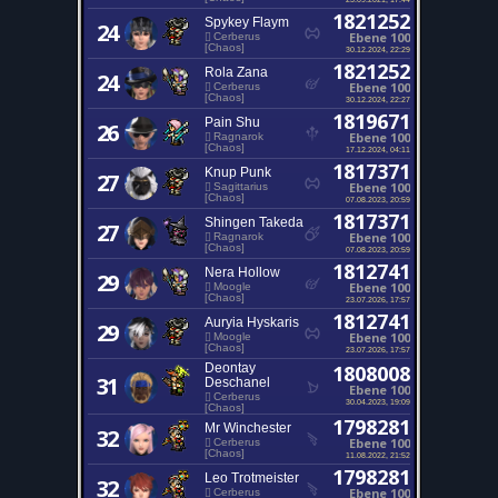
1821252
Spykey Flaym
24
Ebene 100
Cerberus
[Chaos]
30.12.2024, 22:29
1821252
Rola Zana
24
Ebene 100
Cerberus
[Chaos]
30.12.2024, 22:27
1819671
Pain Shu
26
Ebene 100
Ragnarok
[Chaos]
17.12.2024, 04:11
1817371
Knup Punk
27
Ebene 100
Sagittarius
[Chaos]
07.08.2023, 20:59
1817371
Shingen Takeda
27
Ebene 100
Ragnarok
[Chaos]
07.08.2023, 20:59
1812741
Nera Hollow
29
Ebene 100
Moogle
[Chaos]
23.07.2026, 17:57
1812741
Auryia Hyskaris
29
Ebene 100
Moogle
[Chaos]
23.07.2026, 17:57
Deontay
1808008
31
Deschanel
Ebene 100
Cerberus
30.04.2023, 19:09
[Chaos]
1798281
Mr Winchester
32
Ebene 100
Cerberus
[Chaos]
11.08.2022, 21:52
1798281
Leo Trotmeister
32
Ebene 100
Cerberus