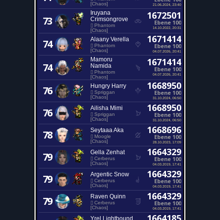
[Chaos]
21.06.2024, 23:40
Iruyana
1672501
73
Crimsongrove
Ebene 100
Phantom
14.10.2022, 20:31
[Chaos]
1671414
Alaany Verella
74
Ebene 100
Phantom
[Chaos]
04.07.2026, 20:41
Mamoru
1671414
74
Namida
Ebene 100
Phantom
04.07.2026, 20:41
[Chaos]
1668950
Hungry Harry
76
Ebene 100
Spriggan
[Chaos]
31.10.2024, 06:50
1668950
Ailisha Mimi
76
Ebene 100
Spriggan
[Chaos]
31.10.2024, 06:50
1668696
Seytaaa Aka
78
Ebene 100
Moogle
[Chaos]
28.10.2023, 17:09
1664329
Gella Zenhat
79
Ebene 100
Cerberus
[Chaos]
04.03.2019, 17:41
1664329
Argentic Snow
79
Ebene 100
Cerberus
[Chaos]
04.03.2019, 17:41
1664329
Raven Quinn
79
Ebene 100
Cerberus
[Chaos]
04.03.2019, 17:41
1664185
Yrel Lightbound