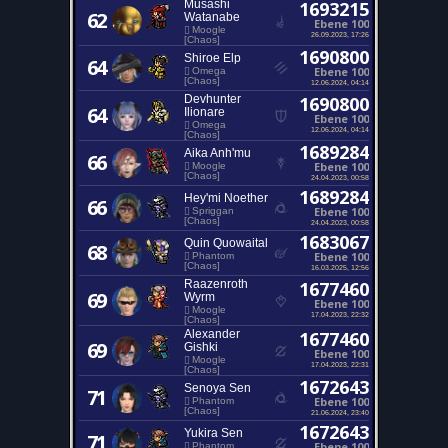
Musashi
1693215
62
Watanabe
Ebene 100
Moogle
26.09.2023, 17:26
[Chaos]
1690800
Shiroe Elp
64
Ebene 100
Omega
[Chaos]
12.06.2024, 04:14
Devhunter
1690800
64
Ilionare
Ebene 100
Omega
12.06.2024, 04:14
[Chaos]
1689284
Aika Anh'mu
66
Ebene 100
Moogle
[Chaos]
24.04.2023, 00:58
1689284
Hey'mi Noether
66
Ebene 100
Spriggan
[Chaos]
24.04.2023, 00:58
1683067
Quin Quowaital
68
Ebene 100
Phantom
[Chaos]
16.03.2025, 12:56
Raazenroth
1677460
69
Wyrm
Ebene 100
Moogle
17.04.2023, 22:32
[Chaos]
Alexander
1677460
69
Gishki
Ebene 100
Moogle
17.04.2023, 22:31
[Chaos]
1672643
Senoya Sen
71
Ebene 100
Phantom
[Chaos]
21.06.2024, 23:40
1672643
Yukira Sen
71
Ebene 100
Phantom