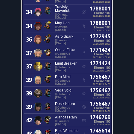
[Chaos]
11.08.2022, 21:50
Travisty
1788001
34
Maverick
Ebene 100
Omega
02.06.2021, 00:21
[Chaos]
1788001
May Hen
34
Ebene 100
Omega
[Chaos]
02.06.2021, 00:21
1772945
Aero Spark
36
Ebene 100
Louisoix
[Chaos]
31.10.2023, 18:21
1771424
Ocella Elska
37
Ebene 100
Cerberus
[Chaos]
18.03.2021, 02:40
1771424
Limit Breaker
37
Ebene 100
Cerberus
[Chaos]
18.03.2021, 02:40
1756467
Riru Mimi
39
Ebene 100
Cerberus
[Chaos]
12.05.2023, 14:31
1756467
Vega Void
39
Ebene 100
Cerberus
[Chaos]
12.05.2023, 14:31
1756467
Desix Kaero
39
Ebene 100
Cerberus
[Chaos]
12.05.2023, 14:30
1746769
Alaricas Rain
42
Ebene 100
Louisoix
[Chaos]
24.04.2022, 18:40
1745614
Rise Winsome
43