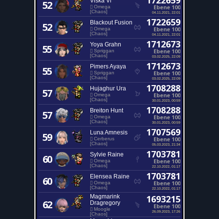
1722659
Viska Vi
52
Ebene 100
Omega
[Chaos]
04.11.2021, 22:01
1722659
Blackout Fusion
52
Ebene 100
Omega
[Chaos]
04.11.2021, 22:01
1712673
Yoya Grahn
55
Ebene 100
Spriggan
[Chaos]
03.02.2025, 22:09
1712673
Pimers Ayaya
55
Ebene 100
Spriggan
[Chaos]
03.02.2025, 22:09
1708288
Hujaghur Ura
57
Ebene 100
Omega
[Chaos]
30.01.2023, 00:59
1708288
Breiton Hunt
57
Ebene 100
Omega
[Chaos]
30.01.2023, 00:59
1707569
Luna Amnesis
59
Ebene 100
Cerberus
[Chaos]
05.03.2023, 21:34
1703781
Sylvie Raine
60
Ebene 100
Omega
[Chaos]
22.10.2022, 01:17
1703781
Elensea Raine
60
Ebene 100
Omega
[Chaos]
22.10.2022, 01:17
Magmarink
1693215
62
Dragregory
Ebene 100
Moogle
26.09.2023, 17:26
[Chaos]