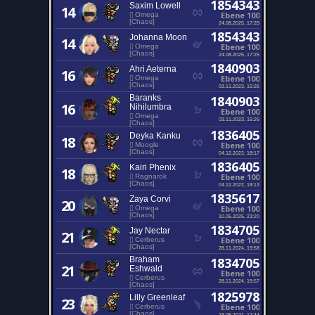
1854343
Saxim Lowell
14
Ebene 100
Omega
[Chaos]
24.08.2025, 17:25
1854343
Johanna Moon
14
Ebene 100
Omega
[Chaos]
24.08.2025, 17:25
1840903
Ahri Aeterna
16
Ebene 100
Omega
[Chaos]
03.11.2023, 15:26
Baranks
1840903
16
Nihilumbra
Ebene 100
Omega
03.11.2023, 15:26
[Chaos]
1836405
Deyka Kanku
18
Ebene 100
Moogle
[Chaos]
04.12.2022, 18:17
1836405
Kairi Phenix
18
Ebene 100
Ragnarok
[Chaos]
04.12.2022, 18:13
1835617
Zaya Corvi
20
Ebene 100
Omega
[Chaos]
10.05.2025, 23:20
1834705
Jay Nectar
21
Ebene 100
Cerberus
[Chaos]
28.11.2024, 19:58
Braham
1834705
21
Eshwald
Ebene 100
Cerberus
28.11.2024, 19:57
[Chaos]
1825978
Lilly Greenleaf
23
Ebene 100
Cerberus
[Chaos]
23.09.2021, 17:44