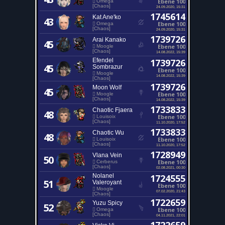
Ebene 100
Omega
[Chaos]
24.09.2020, 15:31
1745614
Kat Ane'ko
43
Ebene 100
Omega
[Chaos]
24.09.2020, 15:31
1739726
Arai Kanako
45
Ebene 100
Moogle
[Chaos]
14.08.2022, 15:39
Efendel
1739726
45
Sombrazur
Ebene 100
Moogle
14.08.2022, 15:39
[Chaos]
1739726
Moon Wolf
45
Ebene 100
Moogle
[Chaos]
14.08.2022, 15:39
1733833
Chaotic Fjaera
48
Ebene 100
Louisoix
[Chaos]
11.10.2020, 17:52
1733833
Chaotic Wu
48
Ebene 100
Louisoix
[Chaos]
11.10.2020, 17:52
1728949
Vlana Vein
50
Ebene 100
Cerberus
[Chaos]
02.08.2021, 00:30
Nolanel
1724555
51
Valeroyant
Ebene 100
Moogle
07.02.2020, 21:43
[Chaos]
1722659
Yuzu Spicy
52
Ebene 100
Omega
[Chaos]
04.11.2021, 22:01