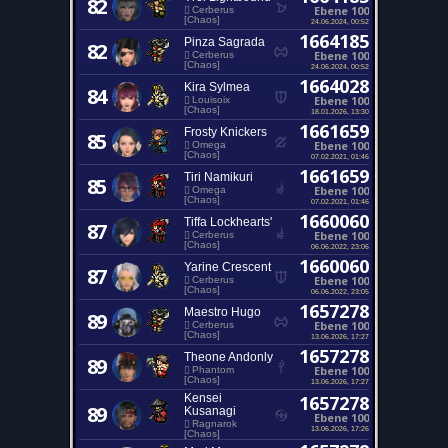
82
Ebene 100
Cerberus
[Chaos]
24.06.2024, 00:52
1664185
Pinza Sagrada
82
Ebene 100
Cerberus
[Chaos]
24.06.2024, 00:52
1664028
Kira Sylmea
84
Ebene 100
Louisoix
[Chaos]
18.01.2026, 13:30
1661659
Frosty Knickers
85
Ebene 100
Omega
[Chaos]
07.02.2021, 01:46
1661659
Tiri Namikuri
85
Ebene 100
Omega
[Chaos]
07.02.2021, 01:46
1660060
Tiffa Lockhearts'
87
Ebene 100
Cerberus
[Chaos]
06.06.2022, 23:06
1660060
Yarine Crescent
87
Ebene 100
Cerberus
[Chaos]
06.06.2022, 23:05
1657278
Maestro Hugo
89
Ebene 100
Cerberus
[Chaos]
13.06.2026, 17:27
1657278
Theone Andonly
89
Ebene 100
Phantom
[Chaos]
13.06.2026, 17:27
Kensei
1657278
89
Kusanagi
Ebene 100
Ragnarok
13.06.2026, 17:26
[Chaos]