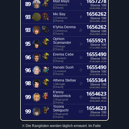
1657278
Mad Mayo
89
Ebene 100
Cerberus
[Chaos]
13.06.2026, 17:26
1656262
Mic Bay
93
Ebene 100
Cerberus
[Chaos]
29.04.2022, 18:08
1656262
K'lyhia Denma
93
Ebene 100
Cerberus
[Chaos]
29.04.2022, 18:08
Ophion
1655921
95
Scamander
Ebene 100
Omega
17.11.2022, 01:26
[Chaos]
1655490
Eremia Cebe
96
Ebene 100
Louisoix
[Chaos]
07.02.2024, 21:00
1655490
Hanabi Suoh
96
Ebene 100
Louisoix
[Chaos]
07.02.2024, 21:00
1655364
Athena Stellae
98
Ebene 100
Moogle
[Chaos]
10.06.2022, 23:13
K'enny
1654623
99
Miacormick
Ebene 100
Ragnarok
19.05.2024, 00:14
[Chaos]
Yozora
1654623
99
Sekiguchi
Ebene 100
Ragnarok
19.05.2024, 00:14
[Chaos]
※ Die Ranglisten werden täglich erneuert. Im Falle