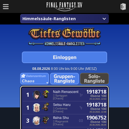
Himmelssäule-Ranglisten
08.08.2026
8:00 Uhr bis 9:00 Uhr (MESZ)
Chaos
1918718
Naih Renascent
1
Ebene 100
Spriggan
[Chaos]
29.10.2022, 12:53
1918718
Setsu Haru
1
Ebene 100
Cerberus
[Chaos]
29.10.2022, 12:48
1906752
Ifalna Shu
3
Ebene 100
Ragnarok
[Chaos]
26.06.2025, 05:04