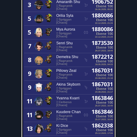
1906752
Amaranth Shu
3
Ebene 100
Ragnarok
[Chaos]
26.06.2025, 05:00
1880086
Orilia Syla
5
Ebene 100
Spriggan
[Chaos]
22.12.2023, 21:24
1880086
Mya Aurora
5
Ebene 100
Spriggan
[Chaos]
22.12.2023, 21:24
1873530
Senri Shu
7
Ebene 100
Ragnarok
[Chaos]
26.07.2022, 18:44
1872212
Demetra Shu
8
Ebene 100
Ragnarok
[Chaos]
18.05.2025, 04:03
1867031
Pillowy Zeal
9
Ebene 100
Ragnarok
[Chaos]
20.08.2022, 21:18
1867031
Akina Skyborn
9
Ebene 100
Spriggan
[Chaos]
20.08.2022, 21:17
1863846
Yvanna Kvarri
11
Ebene 100
Cerberus
[Chaos]
25.07.2022, 16:49
1863846
Kuudere Chan
11
Ebene 100
Ragnarok
[Chaos]
25.07.2022, 16:49
1862338
Ki Dice
13
Ebene 100
Spriggan
[Chaos]
29.12.2023, 17:04