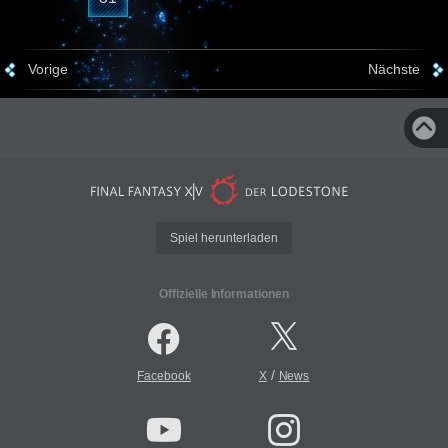
Vorige
Nächste
Spiel herunterladen
Offizielle Informationen
/
Facebook
X
News