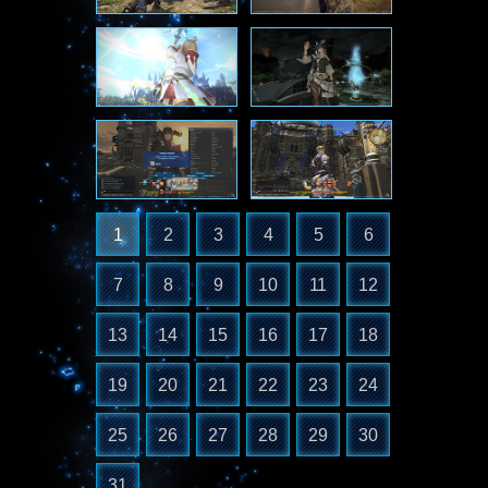
1
2
3
4
5
6
7
8
9
10
11
12
13
14
15
16
17
18
19
20
21
22
23
24
25
26
27
28
29
30
31