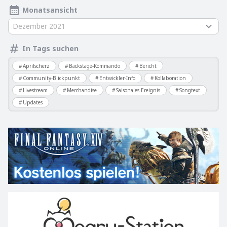
Monatsansicht
Dezember 2021
In Tags suchen
Aprilscherz
Backstage-Kommando
Bericht
Community-Blickpunkt
Entwickler-Info
Kollaboration
Livestream
Merchandise
Saisonales Ereignis
Songtext
Updates