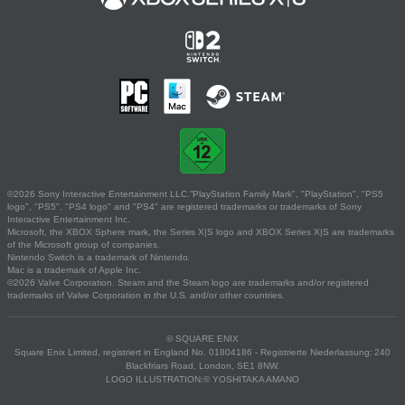
©2026 Sony Interactive Entertainment LLC."PlayStation Family Mark", "PlayStation", "PS5
logo", "PS5", "PS4 logo" and "PS4" are registered trademarks or trademarks of Sony
Interactive Entertainment Inc.
Microsoft, the XBOX Sphere mark, the Series X|S logo and XBOX Series X|S are trademarks
of the Microsoft group of companies.
Nintendo Switch is a trademark of Nintendo.
Mac is a trademark of Apple Inc.
©2026 Valve Corporation. Steam and the Steam logo are trademarks and/or registered
trademarks of Valve Corporation in the U.S. and/or other countries.
© SQUARE ENIX
Square Enix Limited, registriert in England No. 01804186 - Registrierte Niederlassung: 240
Blackfriars Road, London, SE1 8NW.
LOGO ILLUSTRATION:© YOSHITAKA AMANO