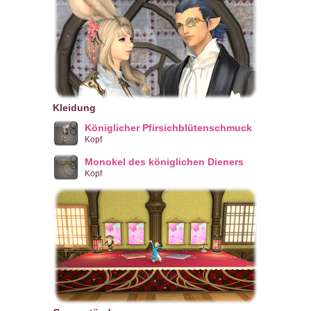
Kleidung
Königlicher Pfirsichblütenschmuck
Kopf
Monokel des königlichen Dieners
Kopf