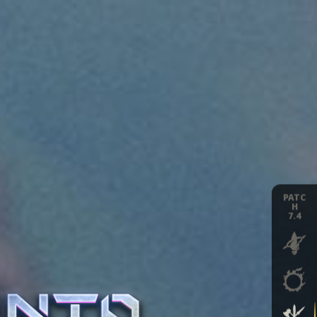
PATC
H
7.4