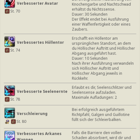
Verbesserter Avatar
Knochengarbe und Nachtschwad
erhältst du Nichtssense.
St. 70
Dauer: 30 Sekunden
Der Effekt endet bei Ausführung
einer Waffenfertigkeit oder eines
Zaubers.
Erschafft ein Höllentor am
Verbessertes Höllentor
ursprünglichen Standort, an dem
du Höllischer Auftritt und Höllischer
St. 74
Abgang ausgeführt hast.
Dauer: 10 Sekunden
Nach ihrer Ausführung verwandeln
sich Höllischer Auftritt und
Höllischer Abgang jeweils in
Rückkehr.
Erlaubt es dir, Seelenschlitzer und
Verbesserte Seelenernte
Seelensense aufzuladen.
Maximale Aufladungen: 2
St. 78
Bei erfolgreich ausgeführtem
Verschleierung
Richtpfahl, Galgen und Guillotine
füllt sich der Schleierbalken.
St. 80
Falls die Barriere den vollen
Verbessertes Arkanes
Schaden absorbiert, wird dir und
Wappen