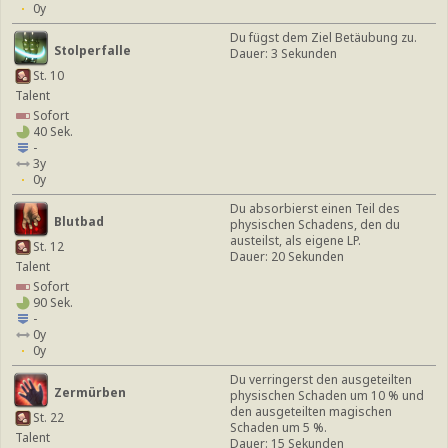
0y
Du fügst dem Ziel Betäubung zu.
Stolperfalle
Dauer: 3 Sekunden
St. 10
Talent
Sofort
40 Sek.
-
3y
0y
Du absorbierst einen Teil des
Blutbad
physischen Schadens, den du
austeilst, als eigene LP.
St. 12
Dauer: 20 Sekunden
Talent
Sofort
90 Sek.
-
0y
0y
Du verringerst den ausgeteilten
Zermürben
physischen Schaden um 10 % und
den ausgeteilten magischen
St. 22
Schaden um 5 %.
Talent
Dauer: 15 Sekunden