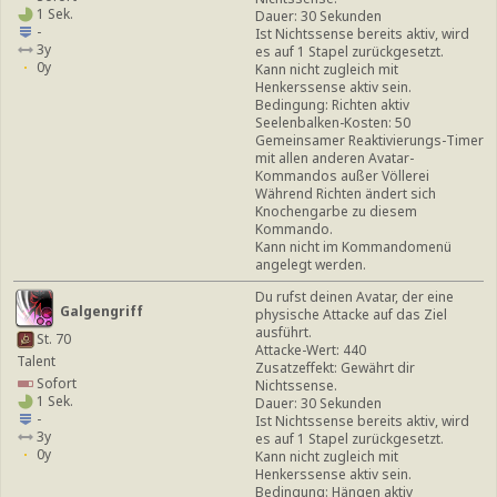
1 Sek.
Dauer: 30 Sekunden
-
Ist Nichtssense bereits aktiv, wird
3y
es auf 1 Stapel zurückgesetzt.
0y
Kann nicht zugleich mit
Henkerssense aktiv sein.
Bedingung: Richten aktiv
Seelenbalken-Kosten: 50
Gemeinsamer Reaktivierungs-Timer
mit allen anderen Avatar-
Kommandos außer Völlerei
Während Richten ändert sich
Knochengarbe zu diesem
Kommando.
Kann nicht im Kommandomenü
angelegt werden.
Du rufst deinen Avatar, der eine
Galgengriff
physische Attacke auf das Ziel
ausführt.
St. 70
Attacke-Wert: 440
Talent
Zusatzeffekt: Gewährt dir
Sofort
Nichtssense.
1 Sek.
Dauer: 30 Sekunden
-
Ist Nichtssense bereits aktiv, wird
3y
es auf 1 Stapel zurückgesetzt.
0y
Kann nicht zugleich mit
Henkerssense aktiv sein.
Bedingung: Hängen aktiv