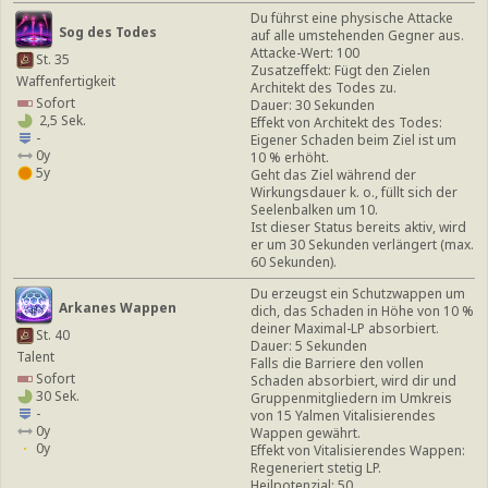
Du führst eine physische Attacke
Sog des Todes
auf alle umstehenden Gegner aus.
Attacke-Wert: 100
St. 35
Zusatzeffekt: Fügt den Zielen
Waffenfertigkeit
Architekt des Todes zu.
Sofort
Dauer: 30 Sekunden
2,5 Sek.
Effekt von Architekt des Todes:
-
Eigener Schaden beim Ziel ist um
0y
10 % erhöht.
5y
Geht das Ziel während der
Wirkungsdauer k. o., füllt sich der
Seelenbalken um 10.
Ist dieser Status bereits aktiv, wird
er um 30 Sekunden verlängert (max.
60 Sekunden).
Du erzeugst ein Schutzwappen um
Arkanes Wappen
dich, das Schaden in Höhe von 10 %
deiner Maximal-LP absorbiert.
St. 40
Dauer: 5 Sekunden
Talent
Falls die Barriere den vollen
Sofort
Schaden absorbiert, wird dir und
30 Sek.
Gruppenmitgliedern im Umkreis
-
von 15 Yalmen Vitalisierendes
0y
Wappen gewährt.
0y
Effekt von Vitalisierendes Wappen:
Regeneriert stetig LP.
Heilpotenzial: 50