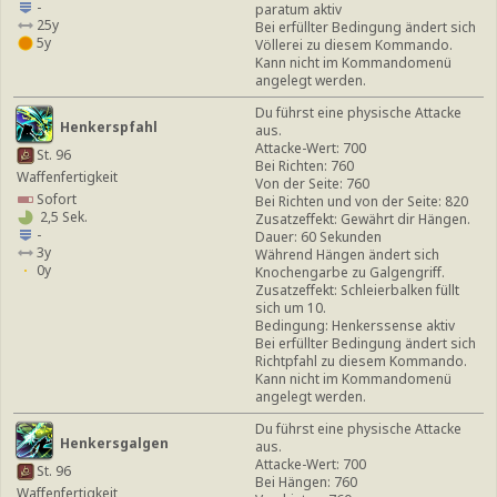
-
paratum aktiv
25y
Bei erfüllter Bedingung ändert sich
5y
Völlerei zu diesem Kommando.
Kann nicht im Kommandomenü
angelegt werden.
Du führst eine physische Attacke
Henkerspfahl
aus.
Attacke-Wert: 700
St. 96
Bei Richten: 760
Waffenfertigkeit
Von der Seite: 760
Sofort
Bei Richten und von der Seite: 820
2,5 Sek.
Zusatzeffekt: Gewährt dir Hängen.
-
Dauer: 60 Sekunden
3y
Während Hängen ändert sich
0y
Knochengarbe zu Galgengriff.
Zusatzeffekt: Schleierbalken füllt
sich um 10.
Bedingung: Henkerssense aktiv
Bei erfüllter Bedingung ändert sich
Richtpfahl zu diesem Kommando.
Kann nicht im Kommandomenü
angelegt werden.
Du führst eine physische Attacke
Henkersgalgen
aus.
Attacke-Wert: 700
St. 96
Bei Hängen: 760
Waffenfertigkeit