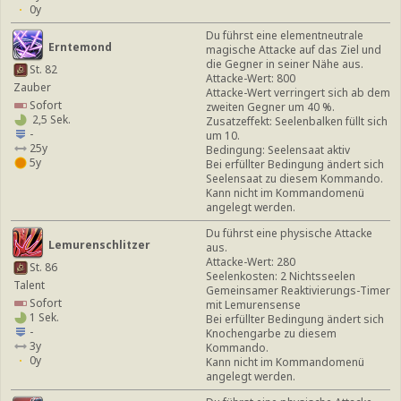
0y
Du führst eine elementneutrale
Erntemond
magische Attacke auf das Ziel und
die Gegner in seiner Nähe aus.
St. 82
Attacke-Wert: 800
Zauber
Attacke-Wert verringert sich ab dem
Sofort
zweiten Gegner um 40 %.
2,5 Sek.
Zusatzeffekt: Seelenbalken füllt sich
-
um 10.
25y
Bedingung: Seelensaat aktiv
5y
Bei erfüllter Bedingung ändert sich
Seelensaat zu diesem Kommando.
Kann nicht im Kommandomenü
angelegt werden.
Du führst eine physische Attacke
Lemurenschlitzer
aus.
Attacke-Wert: 280
St. 86
Seelenkosten: 2 Nichtsseelen
Talent
Gemeinsamer Reaktivierungs-Timer
Sofort
mit Lemurensense
1 Sek.
Bei erfüllter Bedingung ändert sich
-
Knochengarbe zu diesem
3y
Kommando.
0y
Kann nicht im Kommandomenü
angelegt werden.