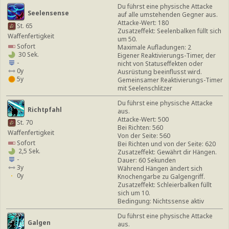
Du führst eine physische Attacke
Seelensense
auf alle umstehenden Gegner aus.
Attacke-Wert: 180
St. 65
Zusatzeffekt: Seelenbalken füllt sich
Waffenfertigkeit
um 50.
Sofort
Maximale Aufladungen: 2
30 Sek.
Eigener Reaktivierungs-Timer, der
-
nicht von Statuseffekten oder
0y
Ausrüstung beeinflusst wird.
5y
Gemeinsamer Reaktivierungs-Timer
mit Seelenschlitzer
Du führst eine physische Attacke
Richtpfahl
aus.
Attacke-Wert: 500
St. 70
Bei Richten: 560
Waffenfertigkeit
Von der Seite: 560
Sofort
Bei Richten und von der Seite: 620
2,5 Sek.
Zusatzeffekt: Gewährt dir Hängen.
-
Dauer: 60 Sekunden
3y
Während Hängen ändert sich
0y
Knochengarbe zu Galgengriff.
Zusatzeffekt: Schleierbalken füllt
sich um 10.
Bedingung: Nichtssense aktiv
Du führst eine physische Attacke
Galgen
aus.