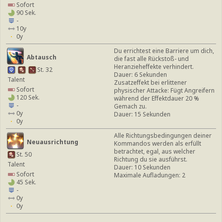
Sofort
90 Sek.
-
10y
0y
Du errichtest eine Barriere um dich,
Abtausch
die fast alle Rückstoß- und
Heranzieheffekte verhindert.
St. 32
Dauer: 6 Sekunden
Talent
Zusatzeffekt bei erlittener
Sofort
physischer Attacke: Fügt Angreifern
120 Sek.
während der Effektdauer 20 %
-
Gemach zu.
0y
Dauer: 15 Sekunden
0y
Alle Richtungsbedingungen deiner
Neuausrichtung
Kommandos werden als erfüllt
betrachtet, egal, aus welcher
St. 50
Richtung du sie ausführst.
Talent
Dauer: 10 Sekunden
Sofort
Maximale Aufladungen: 2
45 Sek.
-
0y
0y