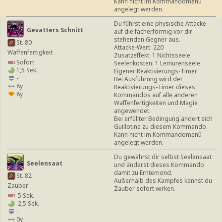
Kann nicht im Kommandomenü
angelegt werden.
Du führst eine physische Attacke
Gevatters Schnitt
auf die fächerförmig vor dir
stehenden Gegner aus.
St. 80
Attacke-Wert: 220
Waffenfertigkeit
Zusatzeffekt: 1 Nichtsseele
Sofort
Seelenkosten: 1 Lemurenseele
1,5 Sek.
Eigener Reaktivierungs-Timer
-
Bei Ausführung wird der
8y
Reaktivierungs-Timer dieses
8y
Kommandos auf alle anderen
Waffenfertigkeiten und Magie
angewendet.
Bei erfüllter Bedingung ändert sich
Guillotine zu diesem Kommando.
Kann nicht im Kommandomenü
angelegt werden.
Du gewährst dir selbst Seelensaat
Seelensaat
und änderst dieses Kommando
damit zu Erntemond.
St. 82
Außerhalb des Kampfes kannst du
Zauber
Zauber sofort wirken.
5 Sek.
2,5 Sek.
-
0y