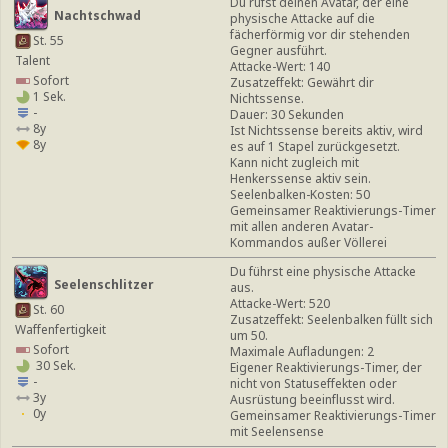
Du rufst deinen Avatar, der eine
Nachtschwad
physische Attacke auf die
fächerförmig vor dir stehenden
St. 55
Gegner ausführt.
Talent
Attacke-Wert: 140
Sofort
Zusatzeffekt: Gewährt dir
1 Sek.
Nichtssense.
-
Dauer: 30 Sekunden
8y
Ist Nichtssense bereits aktiv, wird
8y
es auf 1 Stapel zurückgesetzt.
Kann nicht zugleich mit
Henkerssense aktiv sein.
Seelenbalken-Kosten: 50
Gemeinsamer Reaktivierungs-Timer
mit allen anderen Avatar-
Kommandos außer Völlerei
Du führst eine physische Attacke
Seelenschlitzer
aus.
Attacke-Wert: 520
St. 60
Zusatzeffekt: Seelenbalken füllt sich
Waffenfertigkeit
um 50.
Sofort
Maximale Aufladungen: 2
30 Sek.
Eigener Reaktivierungs-Timer, der
-
nicht von Statuseffekten oder
3y
Ausrüstung beeinflusst wird.
0y
Gemeinsamer Reaktivierungs-Timer
mit Seelensense