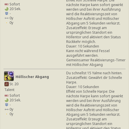
Effekt von Schnelle Harpe: Die
Sofort
nächste Harpe kann sofort gewirkt
20 Sek.
werden und bei ihrer Ausführung
-
wird die Reaktivierungszeit von
0y
Höllischer Auftritt und Höllischer
0y
Abgang um 5 Sekunden verkürzt.
Zusatzeffekt: Erzeugt am
ursprünglichen Standort ein
Höllentor und aktiviert den Status
Rückkehr möglich.
Dauer: 10 Sekunden
Kann nicht während Fessel
ausgeführt werden.
Gemeinsamer Reaktivierungs-Timer
mit Höllischer Abgang
Du schnellst 15 Yalme nach hinten.
Höllischer Abgang
Zusatzeffekt: Gewährt dir Schnelle
Harpe.
St. 20
Dauer: 10 Sekunden
Talent
Effekt von Schnelle Harpe: Die
Sofort
nächste Harpe kann sofort gewirkt
20 Sek.
werden und bei ihrer Ausführung
-
wird die Reaktivierungszeit von
0y
Höllischer Auftritt und Höllischer
0y
Abgang um 5 Sekunden verkürzt.
Zusatzeffekt: Erzeugt am
ursprünglichen Standort ein
Höllentor und aktiviert den Status