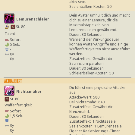
aktiv sein.
Seelenbalken-Kosten: 50
Dein Avatar umhüllt dich und macht
Lemurenschleier
dich zu einer Lemure, dir die
Maximalstapelzahl von
St. 80
Lemurenseelen gewährend.
Talent
Dauer: 30 Sekunden
Während der Wirkungsdauer
Sofort
können Avatar-Angriffe und einige
5 Sek.
Waffenfertigkeiten nicht ausgeführt
-
werden.
0y
Zusatzeffekt: Gewährt dir
0y
Sacrificium paratum.
Dauer: 30 Sekunden
Schleierbalken-Kosten: 50
Du führst eine physische Attacke
Nichtsmäher
aus.
Attacke-Wert: 580
St. 80
Bei Nichtsmahd: 640
Waffenfertigkeit
Zusatzeffekt: Gewährt dir
Sofort
Kreuzmahd.
1,5 Sek.
Dauer: 30 Sekunden
-
Zusatzeffekt: 1 Nichtsseele
3y
Seelenkosten: 1 Lemurenseele
0y
Eigener Reaktivierungs-Timer