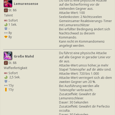
Du führst eine physische Attacke
Lemurensense
auf die fächerförmig vor dir
stehenden Gegner aus.
St. 86
Attacke-Wert: 100
Talent
Seelenkosten: 2 Nichtsseelen
Sofort
Gemeinsamer Reaktivierungs-Timer
1 Sek.
mit Lemurenschlitzer
-
Bei erfüllter Bedingung ändert sich
8y
Nachtschwad zu diesem
8y
Kommando.
Kann nicht im Kommandomenü
angelegt werden.
Du führst eine physische Attacke
Große Mahd
auf alle Gegner in gerader Linie vor
dir aus.
St. 88
Attacke-Wert umso höher, je mehr
Waffenfertigkeit
Stapel Totenopfer auf dir aktiv sind.
Sofort
Attacke-Wert: 720 bis 1.000
2,5 Sek.
Attacke-Wert verringert sich ab dem
-
zweiten Gegner um 20 %.
15y
Bei Ausführung werden alle
15y
Totenopfer verbraucht.
Zusatzeffekt: Gewährt dir
Lemurenschleier.
Dauer: 30 Sekunden
Zusatzeffekt: Gewährt dir Perfectio
occulta.
Dauer: 30 Sekunden