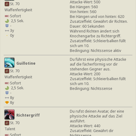
Attacke-Wert: 500
St. 70
Bei Hängen: 560
Waffenfertigkeit
Von hinten: 560
Sofort
Bei Hängen und von hinten: 620
2,5 Sek.
Zusatzeffekt: Gewährt dir Richten.
-
Dauer: 60 Sekunden
3y
Während Richten ändert sich
0y
Knochengarbe zu Richtergriff.
Zusatzeffekt: Schleierbalken füllt
sich um 10.
Bedingung: Nichtssense aktiv
Du führst eine physische Attacke
Guillotine
auf die fächerförmig vor dir
stehenden Gegner aus.
St. 70
Attacke-Wert: 200
Waffenfertigkeit
Zusatzeffekt: Schleierbalken füllt
Sofort
sich um 10.
2,5 Sek.
Bedingung: Nichtssense
-
8y
8y
Du rufst deinen Avatar, der eine
Richtergriff
physische Attacke auf das Ziel
ausführt.
St. 70
Attacke-Wert: 440
Talent
Zusatzeffekt: Gewährt dir
Sofort
Nichtssense.