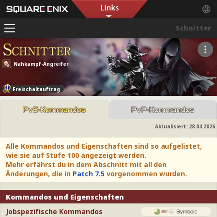
Schnitter
Nahkampf-Angreifer
Freischaltauftrag
Aktualisiert:
28.04.2026
Alle Kommandos und Eigenschaften sind so aufgelistet,
wie sie auf Stufe 100 angezeigt werden.
Mehr erfährst du in dem Abschnitt mit all den
Änderungen, die in
Patch 7.5
vorgenommen wurden.
Kommandos und Eigenschaften
Jobspezifische Kommandos