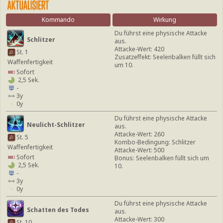
Kommando
Wirkung
Du führst eine physische Attacke
Schlitzer
aus.
Attacke-Wert: 420
St. 1
Zusatzeffekt: Seelenbalken füllt sich
Waffenfertigkeit
um 10.
Sofort
2,5 Sek.
-
3y
0y
Du führst eine physische Attacke
Neulicht-Schlitzer
aus.
Attacke-Wert: 260
St. 5
Kombo-Bedingung: Schlitzer
Waffenfertigkeit
Attacke-Wert: 500
Sofort
Bonus: Seelenbalken füllt sich um
2,5 Sek.
10.
-
3y
0y
Du führst eine physische Attacke
Schatten des Todes
aus.
Attacke-Wert: 300
St. 10