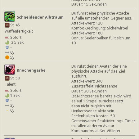
Dauer: 15 Sekunden
Du führst eine physische Attacke
Schneidender Albtraum
auf alle umstehenden Gegner aus.
Attacke-Wert: 120
St. 45
Kombo-Bedingung: Sichelwirbel
Waffenfertigkeit
Attacke-Wert: 180
Sofort
Bonus: Seelenbalken füllt sich um
2,5 Sek.
10.
-
0y
5y
Du rufst deinen Avatar, der eine
Knochengarbe
physische Attacke auf das Ziel
ausführt.
St. 50
Attacke-Wert: 340
Talent
Zusatzeffekt: Nichtssense
Sofort
Dauer: 30 Sekunden
1 Sek.
Ist Nichtssense bereits aktiv, wird
-
es auf 1 Stapel zurückgesetzt.
3y
Kann nicht zugleich mit
0y
Henkerssense aktiv sein.
Seelenbalken-Kosten: 50
Gemeinsamer Reaktivierungs-Timer
mit allen anderen Avatar-
Kommandos außer Völlerei