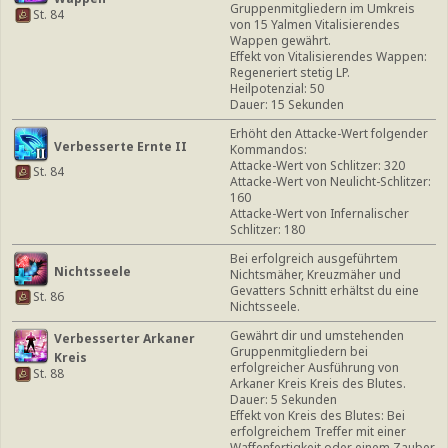
Gruppenmitgliedern im Umkreis
St. 84
von 15 Yalmen Vitalisierendes
Wappen gewährt.
Effekt von Vitalisierendes Wappen:
Regeneriert stetig LP.
Heilpotenzial: 50
Dauer: 15 Sekunden
Erhöht den Attacke-Wert folgender
Verbesserte Ernte II
Kommandos:
Attacke-Wert von Schlitzer: 320
St. 84
Attacke-Wert von Neulicht-Schlitzer:
160
Attacke-Wert von Infernalischer
Schlitzer: 180
Bei erfolgreich ausgeführtem
Nichtsseele
Nichtsmäher, Kreuzmäher und
Gevatters Schnitt erhältst du eine
St. 86
Nichtsseele.
Gewährt dir und umstehenden
Verbesserter Arkaner
Gruppenmitgliedern bei
Kreis
erfolgreicher Ausführung von
St. 88
Arkaner Kreis Kreis des Blutes.
Dauer: 5 Sekunden
Effekt von Kreis des Blutes: Bei
erfolgreichem Treffer mit einer
Waffenfertigkeit oder einem Zauber