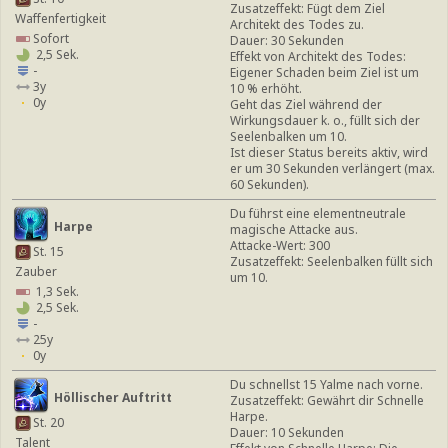
Zusatzeffekt: Fügt dem Ziel
Waffenfertigkeit
Architekt des Todes zu.
Sofort
Dauer: 30 Sekunden
2,5 Sek.
Effekt von Architekt des Todes:
-
Eigener Schaden beim Ziel ist um
3y
10 % erhöht.
0y
Geht das Ziel während der
Wirkungsdauer k. o., füllt sich der
Seelenbalken um 10.
Ist dieser Status bereits aktiv, wird
er um 30 Sekunden verlängert (max.
60 Sekunden).
Du führst eine elementneutrale
Harpe
magische Attacke aus.
Attacke-Wert: 300
St. 15
Zusatzeffekt: Seelenbalken füllt sich
Zauber
um 10.
1,3 Sek.
2,5 Sek.
-
25y
0y
Du schnellst 15 Yalme nach vorne.
Höllischer Auftritt
Zusatzeffekt: Gewährt dir Schnelle
Harpe.
St. 20
Dauer: 10 Sekunden
Talent