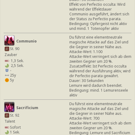
Effekt von Perfectio occulta: Wird
während der Effektdauer
Communio ausgeführt, ändert sich
der Status zu Perfectio parata.
Bedingung: Opfergeist nicht aktiv
und mind. 1 Totenopfer aktiv
Du führst eine elementneutrale
Communio
magische Attacke auf das Ziel und
die Gegner in seiner Nähe aus.
St. 90
Attacke-Wert: 1.100
Zauber
Attacke-Wert verringert sich ab dem
1,3 Sek.
zweiten Gegner um 20 %.
2,5 Sek.
Zusatzeffekt: Ist Perfectio occulta
-
während der Ausführung aktiv, wird
25y
dir Perfectio parata gewährt.
5y
Dauer: 30 Sekunden
Lemure wird dadurch beendet.
Bedingung: mind. 1 Lemurenseele
aktiv
Du führst eine elementneutrale
Sacrificium
magische Attacke auf das Ziel und
die Gegner in seiner Nähe aus.
St. 92
Attacke-Wert: 700
Talent
Attacke-Wert verringert sich ab dem
Sofort
zweiten Gegner um 20 %.
1 Sek.
Bedingung: Lemure und Sacrificium