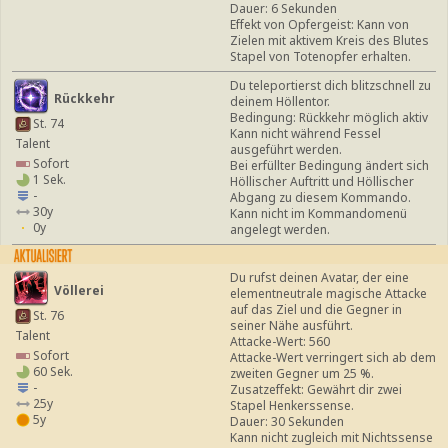
Dauer: 6 Sekunden
Effekt von Opfergeist: Kann von
Zielen mit aktivem Kreis des Blutes
Stapel von Totenopfer erhalten.
Du teleportierst dich blitzschnell zu
Rückkehr
deinem Höllentor.
Bedingung: Rückkehr möglich aktiv
St. 74
Kann nicht während Fessel
Talent
ausgeführt werden.
Sofort
Bei erfüllter Bedingung ändert sich
1 Sek.
Höllischer Auftritt und Höllischer
-
Abgang zu diesem Kommando.
30y
Kann nicht im Kommandomenü
0y
angelegt werden.
Du rufst deinen Avatar, der eine
Völlerei
elementneutrale magische Attacke
auf das Ziel und die Gegner in
St. 76
seiner Nähe ausführt.
Talent
Attacke-Wert: 560
Sofort
Attacke-Wert verringert sich ab dem
60 Sek.
zweiten Gegner um 25 %.
-
Zusatzeffekt: Gewährt dir zwei
25y
Stapel Henkerssense.
5y
Dauer: 30 Sekunden
Kann nicht zugleich mit Nichtssense