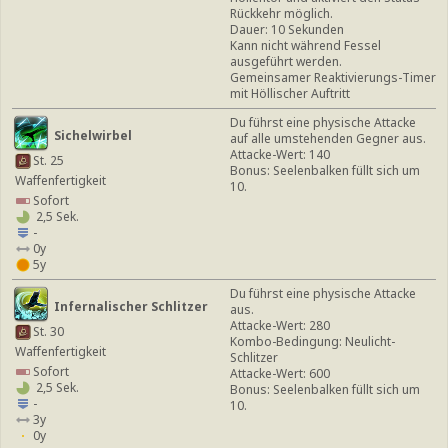
Rückkehr möglich.
Dauer: 10 Sekunden
Kann nicht während Fessel
ausgeführt werden.
Gemeinsamer Reaktivierungs-Timer
mit Höllischer Auftritt
Du führst eine physische Attacke
Sichelwirbel
auf alle umstehenden Gegner aus.
Attacke-Wert: 140
St. 25
Bonus: Seelenbalken füllt sich um
Waffenfertigkeit
10.
Sofort
2,5 Sek.
-
0y
5y
Du führst eine physische Attacke
Infernalischer Schlitzer
aus.
Attacke-Wert: 280
St. 30
Kombo-Bedingung: Neulicht-
Waffenfertigkeit
Schlitzer
Sofort
Attacke-Wert: 600
2,5 Sek.
Bonus: Seelenbalken füllt sich um
-
10.
3y
0y