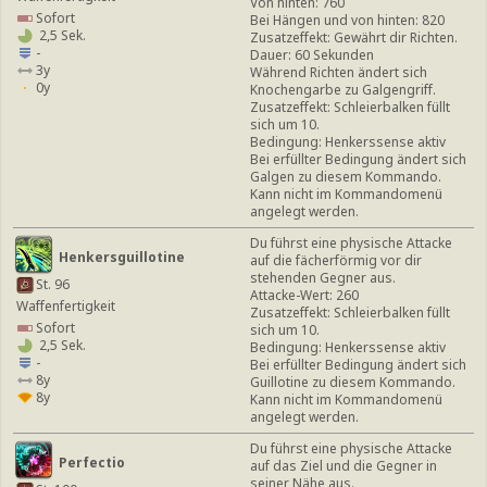
Von hinten: 760
Sofort
Bei Hängen und von hinten: 820
2,5 Sek.
Zusatzeffekt: Gewährt dir Richten.
-
Dauer: 60 Sekunden
3y
Während Richten ändert sich
0y
Knochengarbe zu Galgengriff.
Zusatzeffekt: Schleierbalken füllt
sich um 10.
Bedingung: Henkerssense aktiv
Bei erfüllter Bedingung ändert sich
Galgen zu diesem Kommando.
Kann nicht im Kommandomenü
angelegt werden.
Du führst eine physische Attacke
Henkersguillotine
auf die fächerförmig vor dir
stehenden Gegner aus.
St. 96
Attacke-Wert: 260
Waffenfertigkeit
Zusatzeffekt: Schleierbalken füllt
Sofort
sich um 10.
2,5 Sek.
Bedingung: Henkerssense aktiv
-
Bei erfüllter Bedingung ändert sich
8y
Guillotine zu diesem Kommando.
8y
Kann nicht im Kommandomenü
angelegt werden.
Du führst eine physische Attacke
Perfectio
auf das Ziel und die Gegner in
seiner Nähe aus.