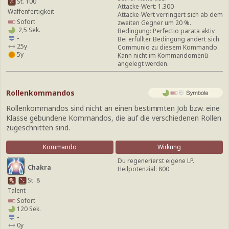
St. 100
Attacke-Wert: 1.300
Waffenfertigkeit
Attacke-Wert verringert sich ab dem
Sofort
zweiten Gegner um 20 %.
2,5 Sek.
Bedingung: Perfectio parata aktiv
-
Bei erfüllter Bedingung ändert sich
25y
Communio zu diesem Kommando.
5y
Kann nicht im Kommandomenü
angelegt werden.
Rollenkommandos
Rollenkommandos sind nicht an einen bestimmten Job bzw. eine
Klasse gebundene Kommandos, die auf die verschiedenen Rollen
zugeschnitten sind.
Kommando
Wirkung
Du regenerierst eigene LP.
Chakra
Heilpotenzial: 800
St. 8
Talent
Sofort
120 Sek.
-
0y