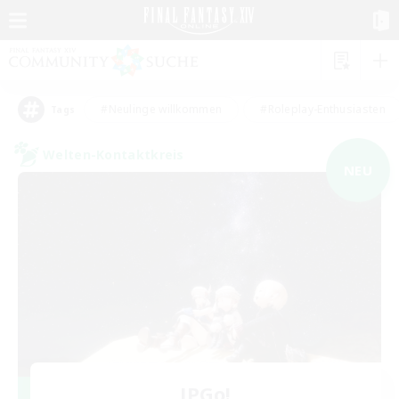
#Neulinge willkommen
#Roleplay-Enthusiasten
Tags
Welten-Kontaktkreis
NEU
JPGo!