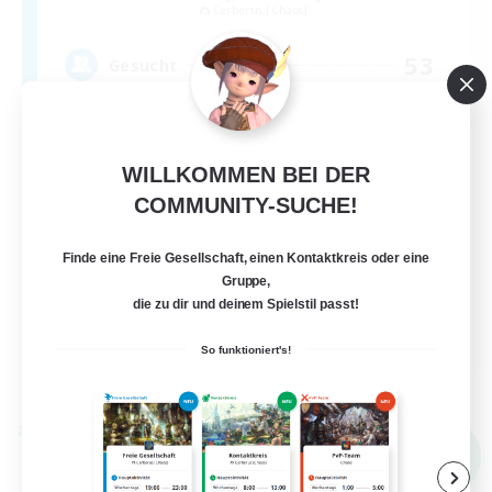
Cerberus [Chaos]
53
Gesucht
Drama Free, Pressure Free
WILLKOMMEN BEI DER
Zwanglos
COMMUNITY-SUCHE!
Neulinge willkommen
Aktive Gruppe
Finde eine Freie Gesellschaft, einen Kontaktkreis oder eine
Gruppe,
Spielerevents
die zu dir und deinem Spielstil passt!
EN
So funktioniert's!
Details ansehen
Endet am 05.09.2026
Welten-Kontaktkreis
NEU