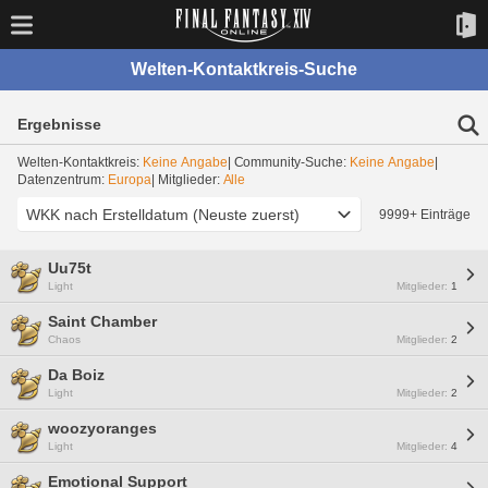
Welten-Kontaktkreis-Suche
Ergebnisse
Welten-Kontaktkreis:
Keine Angabe
| Community-Suche:
Keine Angabe
|
Datenzentrum:
Europa
| Mitglieder:
Alle
9999+ Einträge
Uu75t
Light
Mitglieder:
1
Saint Chamber
Chaos
Mitglieder:
2
Da Boiz
Light
Mitglieder:
2
woozyoranges
Light
Mitglieder:
4
Emotional Support