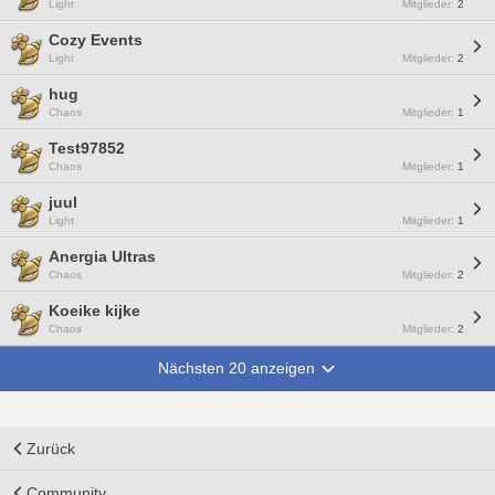
Light
Mitglieder:
2
Cozy Events
Light
Mitglieder:
2
hug
Chaos
Mitglieder:
1
Test97852
Chaos
Mitglieder:
1
juul
Light
Mitglieder:
1
Anergia Ultras
Chaos
Mitglieder:
2
Koeike kijke
Chaos
Mitglieder:
2
Nächsten 20 anzeigen
Zurück
Community