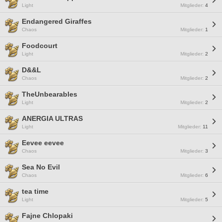
Light
Mitglieder:
4
Endangered Giraffes
Chaos
Mitglieder:
1
Foodcourt
Light
Mitglieder:
2
D&&L
Chaos
Mitglieder:
2
TheUnbearables
Light
Mitglieder:
2
ANERGIA ULTRAS
Light
Mitglieder:
11
Eevee eevee
Chaos
Mitglieder:
3
Sea No Evil
Chaos
Mitglieder:
6
tea time
Light
Mitglieder:
5
Fajne Chlopaki