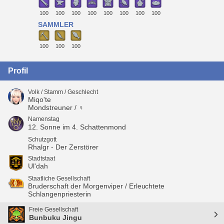
100
100
100
100
100
100
100
100
SAMMLER
100
100
100
Profil
Volk / Stamm / Geschlecht
Miqo'te
Mondstreuner / ♀
Namenstag
12. Sonne im 4. Schattenmond
Schutzgott
Rhalgr - Der Zerstörer
Stadtstaat
Ul'dah
Staatliche Gesellschaft
Bruderschaft der Morgenviper / Erleuchtete
Schlangenpriesterin
Freie Gesellschaft
Bunbuku Jingu