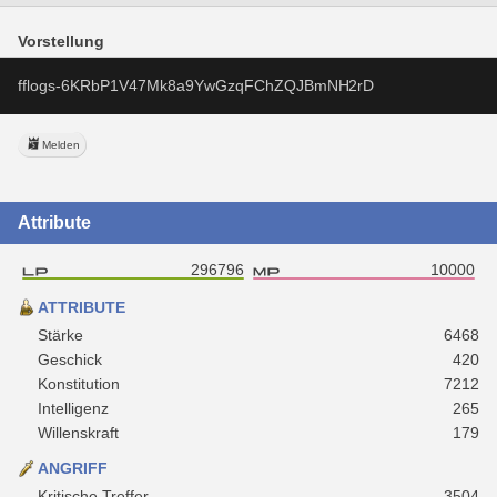
Vorstellung
fflogs-6KRbP1V47Mk8a9YwGzqFChZQJBmNH2rD
Melden
Attribute
296796
10000
ATTRIBUTE
Stärke
6468
Geschick
420
Konstitution
7212
Intelligenz
265
Willenskraft
179
ANGRIFF
Kritische Treffer
3504