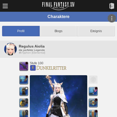
Charaktere
Profil
Blogs
Ereignis
Regulus Aiolia
die perfekte Legende
Typhon [Elemental]
Stufe 100