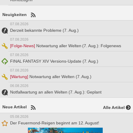
Neuigkeiten
07.08.2026
Derzeit bekannte Probleme (7. Aug.)
07.08.2026
[Folge-News]
Notwartung aller Welten (7. Aug.): Folgenews
07.08.2026
FINAL FANTASY XIV Versions-Update (7. Aug.)
07.08.2026
[Wartung]
Notwartung aller Welten (7. Aug.)
06.08.2026
Notfallwartung an allen Welten (7. Aug.): Geplant
Neue Artikel
Alle Artikel
05.08.2026
Der Feuermond-Reigen beginnt am 12. August!