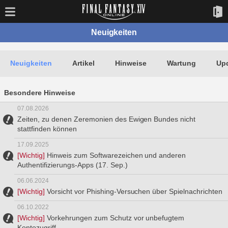
Neuigkeiten
Neuigkeiten
Artikel
Hinweise
Wartung
Up
Besondere Hinweise
07.08.2026
Zeiten, zu denen Zeremonien des Ewigen Bundes nicht
stattfinden können
17.09.2025
[Wichtig]
Hinweis zum Softwarezeichen und anderen
Authentifizierungs-Apps (17. Sep.)
06.06.2024
[Wichtig]
Vorsicht vor Phishing-Versuchen über Spielnachrichten
06.10.2022
[Wichtig]
Vorkehrungen zum Schutz vor unbefugtem
Kontozugriff