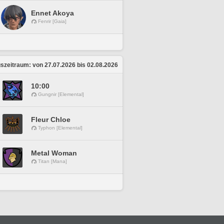
Ennet Akoya
Fenrir [Gaia]
zeitraum: von 27.07.2026 bis 02.08.2026
10:00
Gungnir [Elemental]
Fleur Chloe
Typhon [Elemental]
Metal Woman
Titan [Mana]