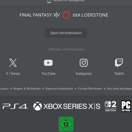
Version für Mobilgeräte
Spiel herunterladen
Offizielle Informationen
X
/
News
YouTube
Instagram
Twitch
Lizenz
Regeln & Richtlinien
Datenschutzrichtlinie
Cookie-Richtlinien
Abo jetzt kündige