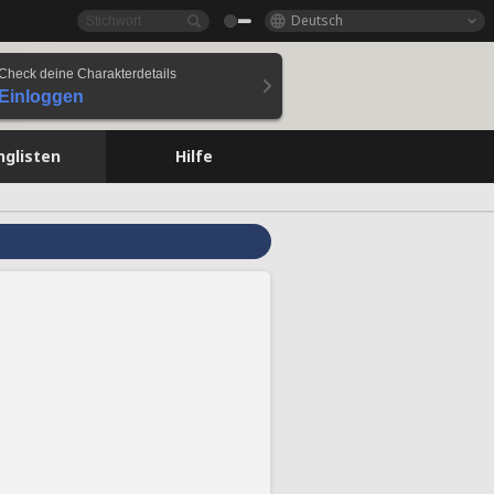
Deutsch
Check deine Charakterdetails
Einloggen
nglisten
Hilfe