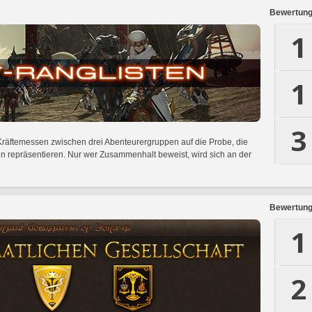
Bewertungs
1
1
3
räftemessen zwischen drei Abenteurergruppen auf die Probe, die
ten repräsentieren. Nur wer Zusammenhalt beweist, wird sich an der
Bewertungs
1
2