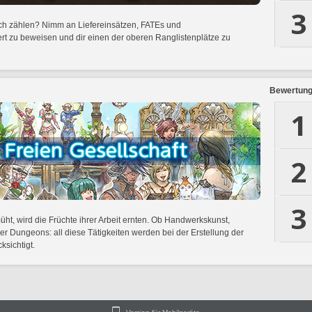
3
dich zählen? Nimm an Liefereinsätzen, FATEs und
ert zu beweisen und dir einen der oberen Ranglistenplätze zu
Bewertungs
1
2
3
müht, wird die Früchte ihrer Arbeit ernten. Ob Handwerkskunst,
r Dungeons: all diese Tätigkeiten werden bei der Erstellung der
ksichtigt.