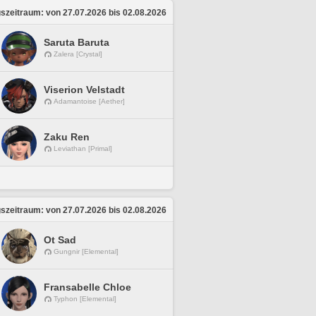
zeitraum: von 27.07.2026 bis 02.08.2026
Saruta Baruta
Zalera [Crystal]
Viserion Velstadt
Adamantoise [Aether]
Zaku Ren
Leviathan [Primal]
zeitraum: von 27.07.2026 bis 02.08.2026
Ot Sad
Gungnir [Elemental]
Fransabelle Chloe
Typhon [Elemental]