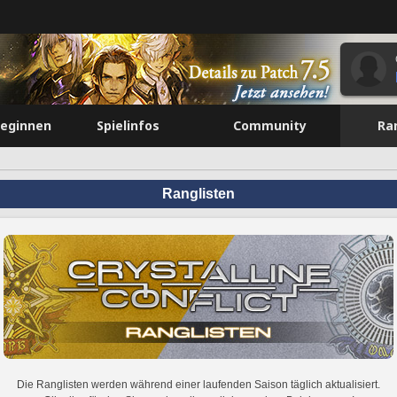
beginnen
Spielinfos
Community
Ra
Ranglisten
Die Ranglisten werden während einer laufenden Saison täglich aktualisiert.