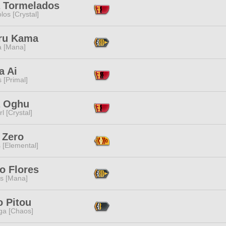
a Tormelados
los [Crystal]
ru Kama
a [Mana]
a Ai
s [Primal]
a Oghu
l [Crystal]
 Zero
 [Elemental]
o Flores
s [Mana]
 Pitou
a [Chaos]