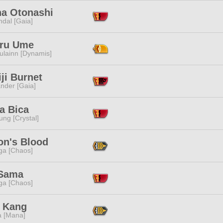
ha Otonashi
dal [Gaia]
ru Ume
ulainn [Dynamis]
ji Burnet
nder [Gaia]
a Bica
ng [Crystal]
on's Blood
a [Chaos]
 Sama
a [Chaos]
 Kang
a [Mana]