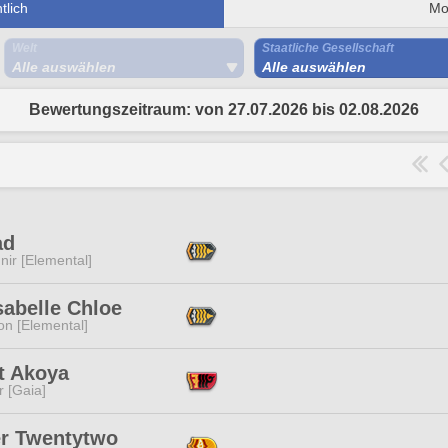
lich
Mo
Welt
Staatliche Gesellschaft
Alle auswählen
Alle auswählen
Bewertungszeitraum: von 27.07.2026 bis 02.08.2026
ad
ir [Elemental]
sabelle Chloe
n [Elemental]
t Akoya
r [Gaia]
er Twentytwo