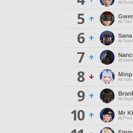
Duran
5
Gwen
Titan
6
Sana
Yojim
7
Nanc
Valef
8
Minp
Titan
9
Bran
Sagit
10
Mr Ki
Phoen
Emma