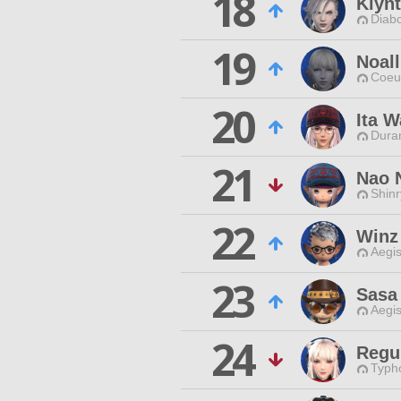
18
Klyn
Diabo
19
Noall
Coeur
20
Ita 
Duran
21
Nao 
Shinr
22
Winz
Aegis
23
Sasa
Aegis
24
Regul
Typho