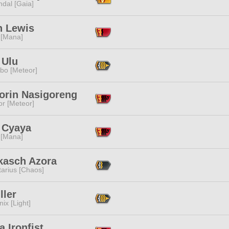
dal [Gaia]
 Lewis
 [Mana]
 Ulu
bo [Meteor]
orin Nasigoreng
or [Meteor]
 Cyaya
 [Mana]
kasch Azora
tarius [Chaos]
ller
ix [Light]
 Ironfist