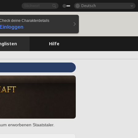
Deutsch
Check deine Charakterdetails
Einloggen
nglisten
Hilfe
raum erworbenen Staatstaler.