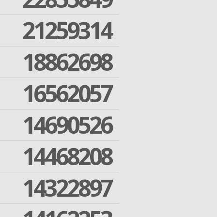
21259314
18862698
16562057
14690526
14468208
14322897