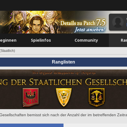
beginnen
Spielinfos
Community
Ra
Staatlich)
Ranglisten
e Gesellschaften bemisst sich nach der Anzahl der im betreffenden Zeit