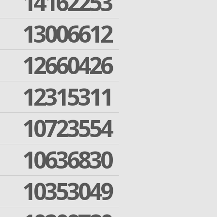
14162253
13006612
12660426
12315311
10723554
10636830
10353049