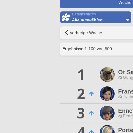
Wöchent
Datenzentrum
Alle auswählen
vorherige Woche
Ergebnisse
1
-
100
von
500
1
Ot S
Gungn
2
Fran
Typho
3
Enne
Fenri
4
Port