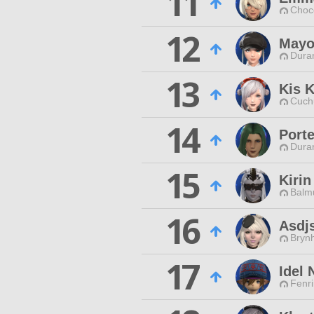
11
Choc
12
Mayo
Duran
13
Kis 
Cuch
14
Porte
Duran
15
Kirin
Balmu
16
Asdj
Brynh
17
Idel 
Fenri