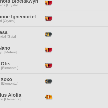
thota Bloelakwyn
los [Crystal]
inne Ignemortel
l [Crystal]
Wasa
dal [Gaia]
Nano
yu [Meteor]
 Otis
 [Elemental]
 Xoxo
 [Elemental]
us Aiolia
n [Elemental]