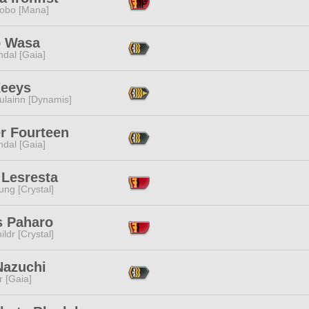
obo [Mana]
 Wasa
dal [Gaia]
Keeys
ulainn [Dynamis]
r Fourteen
dal [Gaia]
 Lesresta
ng [Crystal]
s Paharo
ildr [Crystal]
Nazuchi
r [Gaia]