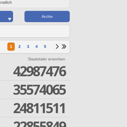
natlich
Archiv
1
2
3
4
5
Staatstaler erworben
42987476
35574065
24811511
22855849