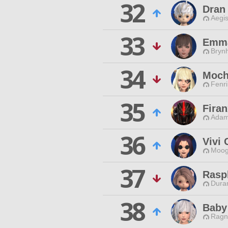
32
Dran
Aegis
33
Emma
Brynh
34
Moch
Fenri
35
Firan
Adam
36
Vivi 
Moog
37
Rasp
Duran
38
Baby
Ragn