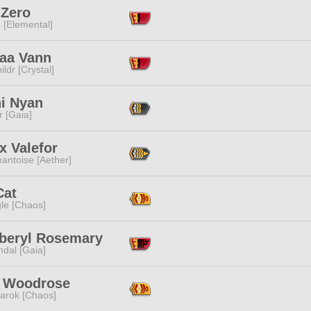
 Zero
 [Elemental]
a Vann
ildr [Crystal]
i Nyan
r [Gaia]
x Valefor
antoise [Aether]
Cat
le [Chaos]
beryl Rosemary
dal [Gaia]
 Woodrose
arok [Chaos]