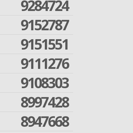
9284724
9152787
9151551
9111276
9108303
8997428
8947668