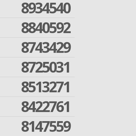
8934540
8840592
8743429
8725031
8513271
8422761
8147559