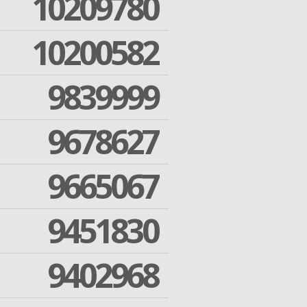
10209780
10200582
9839999
9678627
9665067
9451830
9402968