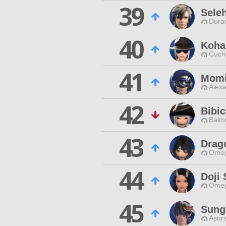
39
Sele
Duran
40
Koha
Cuch
41
Momi
Alexa
42
Bibic
Balmu
43
Drag
Omeg
44
Doji
Omeg
45
Sung
Asur