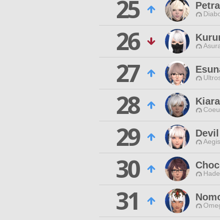
25
Petr
Diabo
26
Kuru
Asur
27
Esun
Ultro
28
Kiar
Coeur
29
Devil
Aegis
30
Choc
Hade
31
Nomo
Omeg