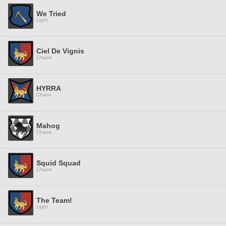
We Tried
Light
Ciel De Vignis
Chaos
HYRRA
Chaos
Mahog
Chaos
Squid Squad
Chaos
The Team!
Light