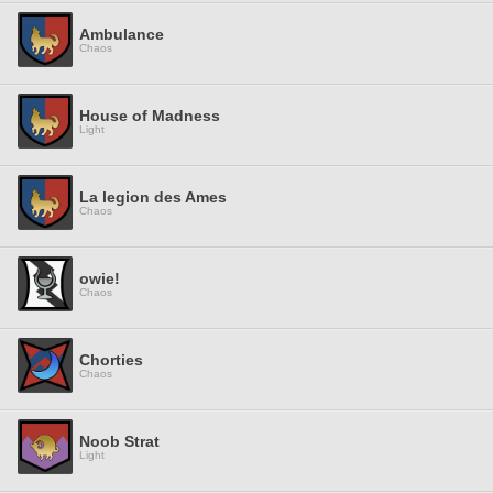
Ambulance
Chaos
House of Madness
Light
La legion des Ames
Chaos
owie!
Chaos
Chorties
Chaos
Noob Strat
Light