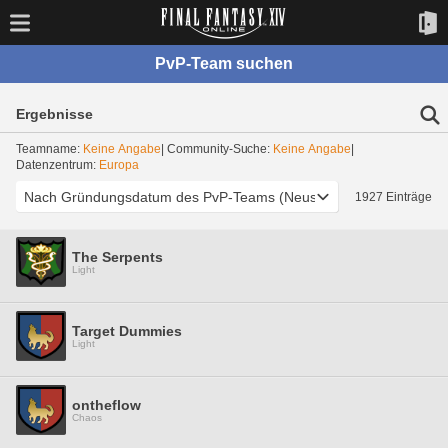
PvP-Team suchen
Ergebnisse
Teamname:
Keine Angabe
| Community-Suche:
Keine Angabe
|
Datenzentrum:
Europa
1927 Einträge
The Serpents
Light
Target Dummies
Light
ontheflow
Chaos