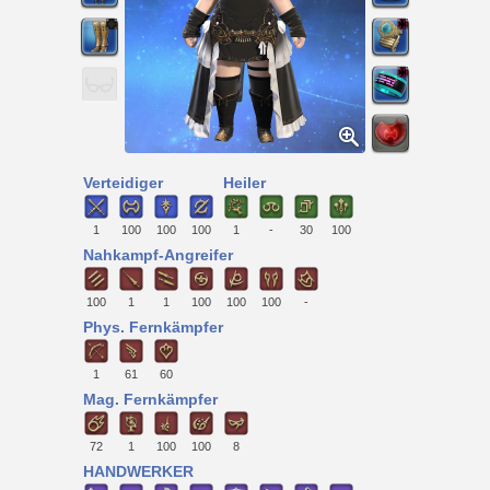
Verteidiger
Heiler
1
100
100
100
1
-
30
100
Nahkampf-Angreifer
100
1
1
100
100
100
-
Phys. Fernkämpfer
1
61
60
Mag. Fernkämpfer
72
1
100
100
8
HANDWERKER