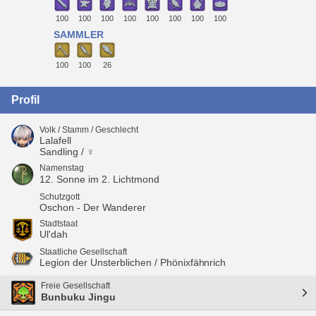
100
100
100
100
100
100
100
100
SAMMLER
100
100
26
Profil
Volk / Stamm / Geschlecht
Lalafell
Sandling / ♀
Namenstag
12. Sonne im 2. Lichtmond
Schutzgott
Oschon - Der Wanderer
Stadtstaat
Ul'dah
Staatliche Gesellschaft
Legion der Unsterblichen / Phönixfähnrich
Freie Gesellschaft
Bunbuku Jingu