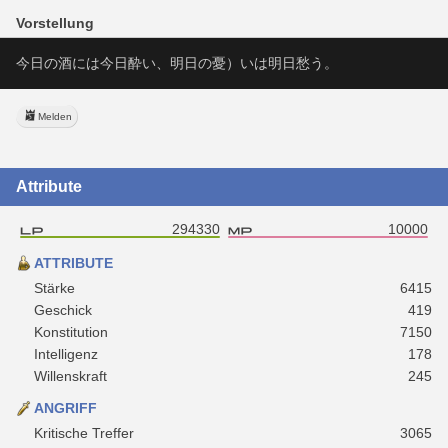
Vorstellung
今日の酒には今日酔い、明日の憂）いは明日愁う。
Melden
Attribute
294330
10000
ATTRIBUTE
Stärke
6415
Geschick
419
Konstitution
7150
Intelligenz
178
Willenskraft
245
ANGRIFF
Kritische Treffer
3065