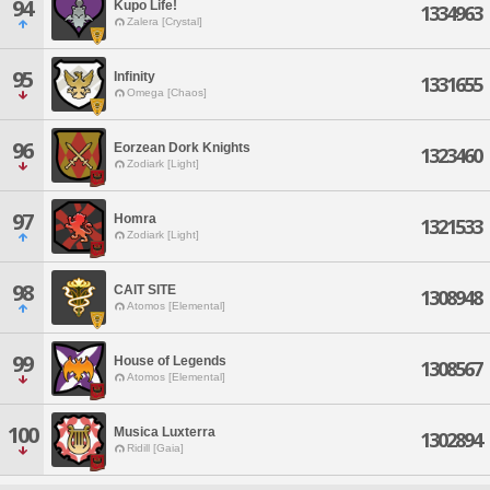
94
Kupo Life!
1334963
Zalera [Crystal]
95
Infinity
1331655
Omega [Chaos]
96
Eorzean Dork Knights
1323460
Zodiark [Light]
97
Homra
1321533
Zodiark [Light]
98
CAIT SITE
1308948
Atomos [Elemental]
99
House of Legends
1308567
Atomos [Elemental]
100
Musica Luxterra
1302894
Ridill [Gaia]