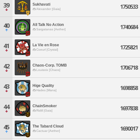
39
Sukhavati
1750533
Alexander [Gaia]
40
All Talk No Action
1740684
Sargatanas [Aether]
41
La Vie en Rose
1725821
Coeurl [Crystal]
42
Chaos-Corp. TOMB
1706718
Louisoix [Chaos]
43
Hige Quality
1698858
Hades [Mana]
44
ChainSmoker
1697838
Ridill [Gaia]
45
The Tabard Cloud
1690017
Cactuar [Aether]