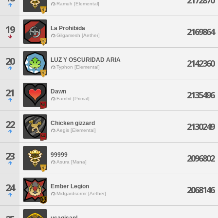
2172870
Ramuh [Elemental]
19
La Prohibida
2169864
Gilgamesh [Aether]
20
LUZ Y OSCURIDAD ARIA
2142360
Typhon [Elemental]
21
Dawn
2135496
Famfrit [Primal]
22
Chicken gizzard
2130249
Aegis [Elemental]
23
99999
2096802
Asura [Mana]
24
Ember Legion
2068146
Midgardsormr [Aether]
usagisan!