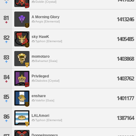
Goblin [Crystal]
81
A Morning Glory
1413246
Aegis [Elemental]
82
sky HawK
1405485
Typhon [Elemental]
83
momotaro
1403868
Bahamut [Gaia]
84
Privileged
1403762
Diabolos [Crystal]
85
enshare
1401177
Valefor [Gaia]
86
LALAmori
1387164
Typhon [Elemental]
Doppelgangers