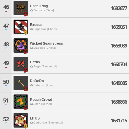
46
Unital Ring
1682877
Zeromus [Gaia]
47
Exodus
1665051
Ragnarok [Chaos]
48
Wicked Seamstress
1663089
Diabolos [Crystal]
49
Citrus
1660704
Aegis [Elemental]
50
DoDoDo
1649085
Bahamut [Gaia]
51
Rough Crowd
1638866
Siren [Aether]
52
LITUS
1631715
Carbuncle [Elemental]