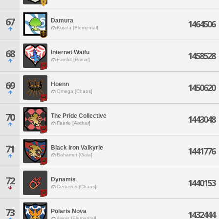
67
Damura
1464506
Kujata [Elemental]
68
Internet Waifu
1458528
Famfrit [Primal]
69
Hoenn
1450620
Omega [Chaos]
70
The Pride Collective
1443048
Faerie [Aether]
71
Black Iron Valkyrie
1441776
Bahamut [Gaia]
72
Dynamis
1440153
Cerberus [Chaos]
73
Polaris Nova
1432444
Aegis [Elemental]