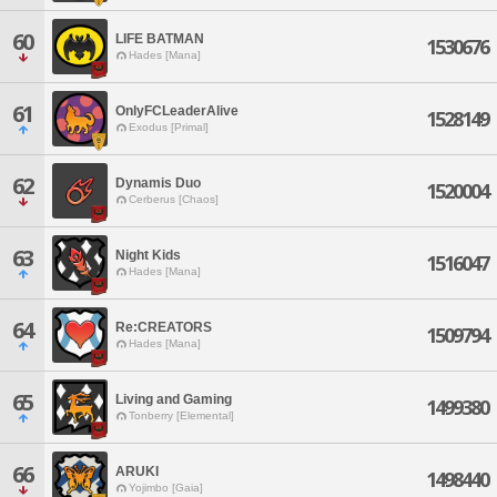
60
LIFE BATMAN
1530676
Hades [Mana]
61
OnlyFCLeaderAlive
1528149
Exodus [Primal]
62
Dynamis Duo
1520004
Cerberus [Chaos]
63
Night Kids
1516047
Hades [Mana]
64
Re:CREATORS
1509794
Hades [Mana]
65
Living and Gaming
1499380
Tonberry [Elemental]
66
ARUKI
1498440
Yojimbo [Gaia]