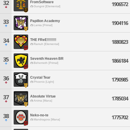
32
FromSoftware
1906572
Gungnir [Elemental]
33
Papillon Academy
1904116
Lamia [Primal]
34
THE FReE!!!!!!!!
1880823
Ramuh [Elemental]
35
Seventh Heaven BR
1866184
Behemoth [Primal]
36
Crystal Tear
1790985
Phoenix [Light]
37
Absolute Virtue
1785034
Anima [Mana]
38
Neko-no-te
1775702
Mandragora [Mana]