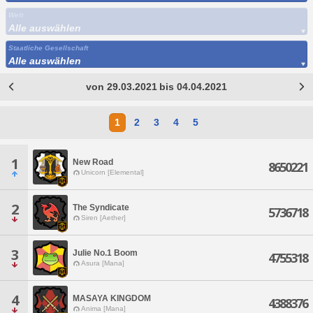
Welt
Alle auswählen
Staatliche Gesellschaft
Alle auswählen
von 29.03.2021 bis 04.04.2021
1
2
3
4
5
1
New Road
8650221
Unicorn [Elemental]
2
The Syndicate
5736718
Siren [Aether]
3
Julie No.1 Boom
4755318
Asura [Mana]
4
MASAYA KINGDOM
4388376
Anima [Mana]