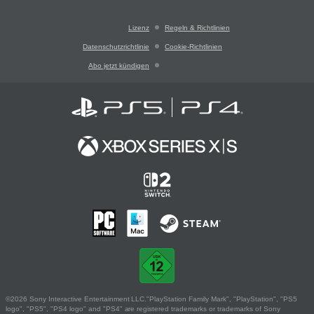
Lizenz
Regeln & Richtlinien
Datenschutzrichtlinie
Cookie-Richtlinien
Abo jetzt kündigen
©2026 Sony Interactive Entertainment LLC."PlayStation Family Mark", "PlayStation", "PS5
logo", "PS5", "PS4 logo" and "PS4" are registered trademarks or trademarks of Sony