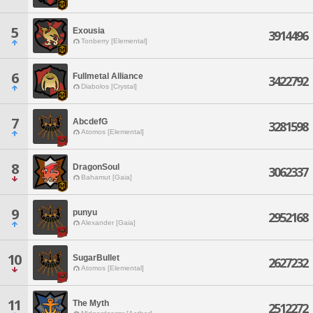
5
Exousia
3914496
Tonberry [Elemental]
6
Fullmetal Alliance
3422792
Diabolos [Crystal]
7
AbcdefG
3281598
Atomos [Elemental]
8
DragonSoul
3062337
Bahamut [Gaia]
9
punyu
2952168
Alexander [Gaia]
10
SugarBullet
2627232
Atomos [Elemental]
11
The Myth
2512272