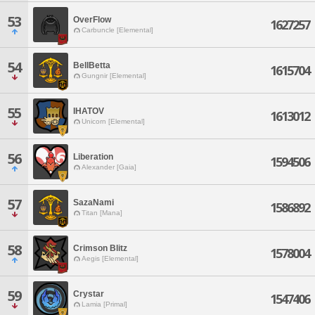
53
OverFlow
1627257
Carbuncle [Elemental]
54
BellBetta
1615704
Gungnir [Elemental]
55
IHATOV
1613012
Unicorn [Elemental]
56
Liberation
1594506
Alexander [Gaia]
57
SazaNami
1586892
Titan [Mana]
58
Crimson Blitz
1578004
Aegis [Elemental]
59
Crystar
1547406
Lamia [Primal]