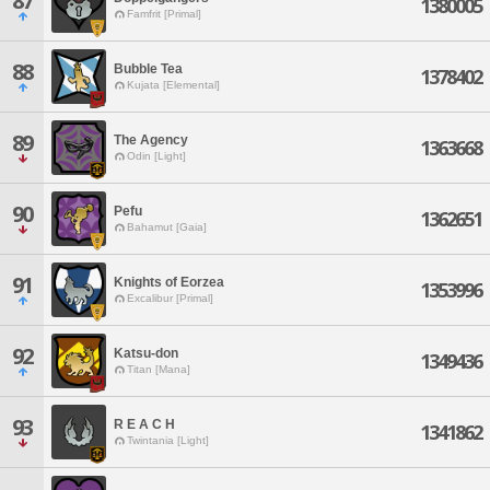
87
1380005
Famfrit [Primal]
88
Bubble Tea
1378402
Kujata [Elemental]
89
The Agency
1363668
Odin [Light]
90
Pefu
1362651
Bahamut [Gaia]
91
Knights of Eorzea
1353996
Excalibur [Primal]
92
Katsu-don
1349436
Titan [Mana]
93
R E A C H
1341862
Twintania [Light]