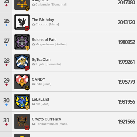
25
2047080
Carbuncle [Elemental]
26
The Birthday
2043120
Chocobo [Mana]
27
Scions of Fate
1980952
Midgardsormr [Aether]
28
SgTeaClan
1979261
Kujata [Elemental]
29
CANDY
1975779
Ridill [Gaia]
30
LaLaLand
1931956
Ifrit [Gaia]
31
Crypto Currency
1921566
Pandaemonium [Mana]