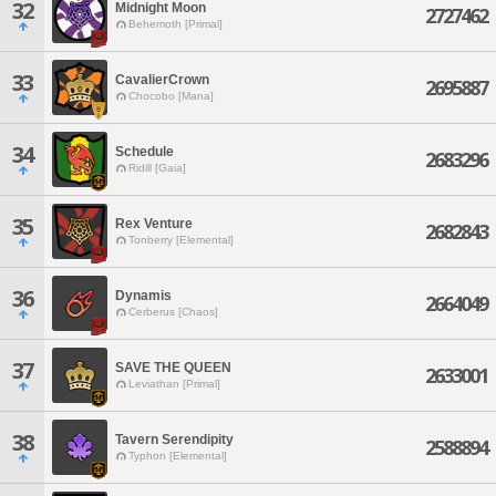
32
Midnight Moon
2727462
Behemoth [Primal]
33
CavalierCrown
2695887
Chocobo [Mana]
34
Schedule
2683296
Ridill [Gaia]
35
Rex Venture
2682843
Tonberry [Elemental]
36
Dynamis
2664049
Cerberus [Chaos]
37
SAVE THE QUEEN
2633001
Leviathan [Primal]
38
Tavern Serendipity
2588894
Typhon [Elemental]