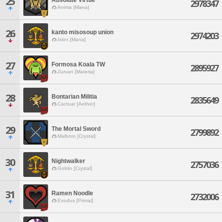
25
2978347
Anima [Mana]
26
kanto misosoup union
2974203
Ixion [Mana]
27
Formosa Koala TW
2895927
Zurvan [Materia]
28
Bontarian Militia
2835649
Cactuar [Aether]
29
The Mortal Sword
2799892
Malboro [Crystal]
30
Nightwalker
2757036
Goblin [Crystal]
31
Ramen Noodle
2732006
Exodus [Primal]