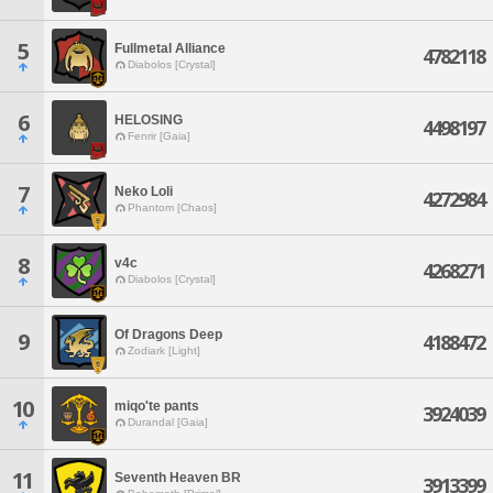
5
Fullmetal Alliance
4782118
Diabolos [Crystal]
6
HELOSING
4498197
Fenrir [Gaia]
7
Neko Loli
4272984
Phantom [Chaos]
8
v4c
4268271
Diabolos [Crystal]
Of Dragons Deep
9
4188472
Zodiark [Light]
10
miqo'te pants
3924039
Durandal [Gaia]
11
Seventh Heaven BR
3913399