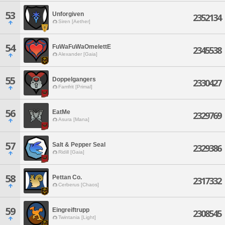
53
Unforgiven
2352134
Siren [Aether]
54
FuWaFuWaOmelettE
2345538
Alexander [Gaia]
55
Doppelgangers
2330427
Famfrit [Primal]
56
EatMe
2329769
Asura [Mana]
57
Salt & Pepper Seal
2329386
Ridill [Gaia]
58
Pettan Co.
2317332
Cerberus [Chaos]
59
Eingreiftrupp
2308545
Twintania [Light]