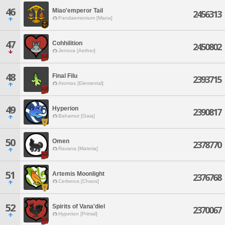
46
Miao'emperor Tail
2456313
Pandaemonium [Mana]
47
Cohhilition
2450802
Jenova [Aether]
48
Final Filu
2393715
Atomos [Elemental]
49
Hyperion
2390817
Bahamut [Gaia]
50
Omen
2378770
Ravana [Materia]
51
Artemis Moonlight
2376768
Cerberus [Chaos]
52
Spirits of Vana'diel
2370067
Hyperion [Primal]