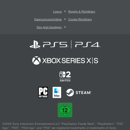
Lizenz
Regeln & Richtlinien
Datenschutzrichtlinie
Cookie-Richtlinien
Abo jetzt kündigen
©2026 Sony Interactive Entertainment LLC."PlayStation Family Mark", "PlayStation", "PS5
logo", "PS5", "PS4 logo" and "PS4" are registered trademarks or trademarks of Sony