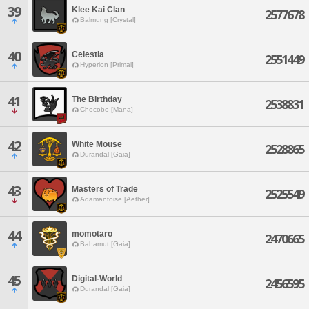
39
Klee Kai Clan
2577678
Balmung [Crystal]
40
Celestia
2551449
Hyperion [Primal]
41
The Birthday
2538831
Chocobo [Mana]
42
White Mouse
2528865
Durandal [Gaia]
43
Masters of Trade
2525549
Adamantoise [Aether]
44
momotaro
2470665
Bahamut [Gaia]
45
Digital-World
2456595
Durandal [Gaia]