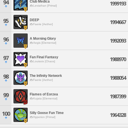
94
Club Medica
1999193
Leviathan [Primal]
95
DEEP
1994667
Faerie [Aether]
96
A Morning Glory
1992093
Aegis [Elemental]
97
Fan Final Fantasy
1988970
Louisoix [Chaos]
98
The Infinity Network
1988054
Faerie [Aether]
99
Flames of Eorzea
1987399
Kujata [Elemental]
100
Silly Goose Fun Time
1964328
Hyperion [Primal]