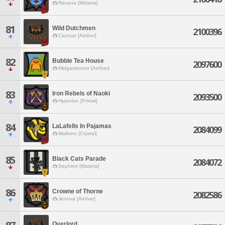
Ravana [Materia]
81
Wild Dutchmen
2100396
Cactuar [Aether]
82
Bubble Tea House
2097600
Midgardsormr [Aether]
83
Iron Rebels of Naoki
2093500
Hyperion [Primal]
84
LaLafells In Pajamas
2084099
Malboro [Crystal]
85
Black Cats Parade
2084072
Sephirot [Materia]
86
Crowne of Thorne
2082586
Jenova [Aether]
Overlord