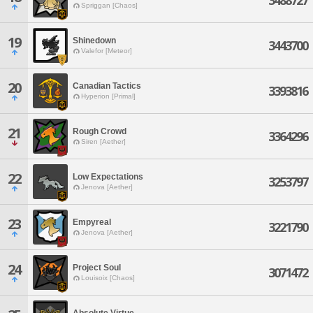
3488727
Spriggan [Chaos]
19
Shinedown
3443700
Valefor [Meteor]
20
Canadian Tactics
3393816
Hyperion [Primal]
21
Rough Crowd
3364296
Siren [Aether]
22
Low Expectations
3253797
Jenova [Aether]
23
Empyreal
3221790
Jenova [Aether]
24
Project Soul
3071472
Louisoix [Chaos]
Absolute Virtue