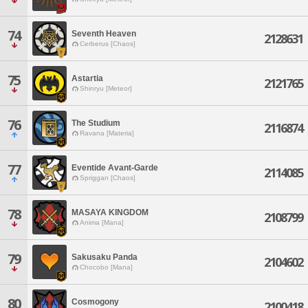
74
Seventh Heaven
2128631
Cerberus [Chaos]
75
Astartia
2121765
Shinryu [Meteor]
76
The Studium
2116874
Ravana [Materia]
77
Eventide Avant-Garde
2114085
Spriggan [Chaos]
78
MASAYA KINGDOM
2108799
Anima [Mana]
79
Sakusaku Panda
2104602
Chocobo [Mana]
80
Cosmogony
2100418