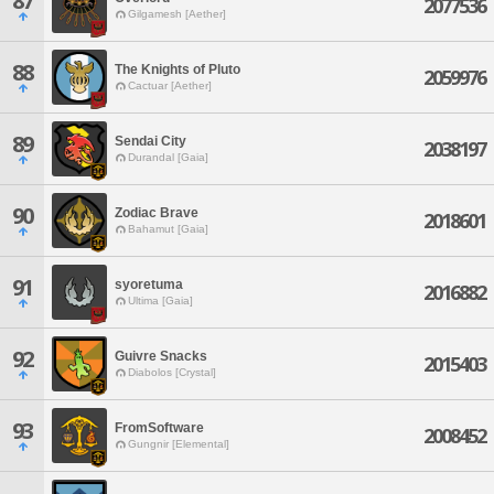
87
2077536
Gilgamesh [Aether]
88
The Knights of Pluto
2059976
Cactuar [Aether]
89
Sendai City
2038197
Durandal [Gaia]
90
Zodiac Brave
2018601
Bahamut [Gaia]
91
syoretuma
2016882
Ultima [Gaia]
92
Guivre Snacks
2015403
Diabolos [Crystal]
93
FromSoftware
2008452
Gungnir [Elemental]