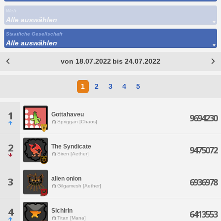
Welt
Alle auswählen
Staatliche Gesellschaft
Alle auswählen
von 18.07.2022 bis 24.07.2022
1
2
3
4
5
1
Gottahaveu
9694230
Spriggan [Chaos]
2
The Syndicate
9475072
Siren [Aether]
alien onion
3
6936978
Gilgamesh [Aether]
4
Sichirin
6413553
Titan [Mana]