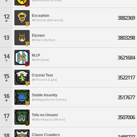
Behemoth [Primal]
12
Exception
3882369
Garuda [Elemental]
Elysian
13
3803298
Siren [Aether]
14
M.I.P
3621684
Ifrit [Gaia]
15
Crystal Tear
3522117
Phoenix [Light]
16
Stable Insanity
3517677
Midgardsormr [Aether]
17
Tofu no Umami
3507006
Mandragora [Meteor]
18
Chaos Crawlers