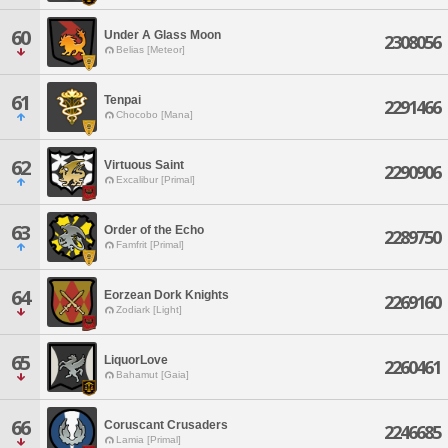
60
Under A Glass Moon
2308056
Belias [Meteor]
61
Tenpai
2291466
Chocobo [Mana]
62
Virtuous Saint
2290906
Excalibur [Primal]
63
Order of the Echo
2289750
Famfrit [Primal]
64
Eorzean Dork Knights
2269160
Zodiark [Light]
65
LiquorLove
2260461
Bahamut [Gaia]
66
Coruscant Crusaders
2246685
Lamia [Primal]