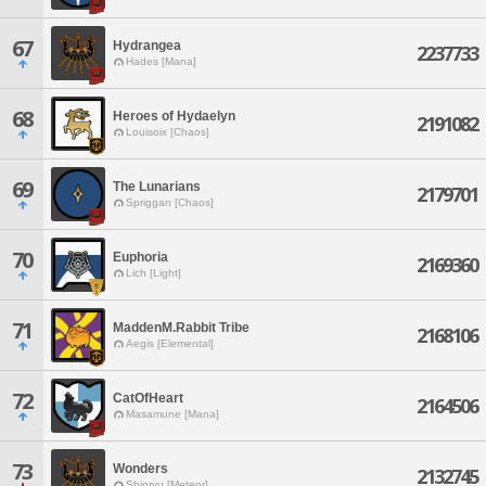
67
Hydrangea
2237733
Hades [Mana]
68
Heroes of Hydaelyn
2191082
Louisoix [Chaos]
69
The Lunarians
2179701
Spriggan [Chaos]
70
Euphoria
2169360
Lich [Light]
71
MaddenM.Rabbit Tribe
2168106
Aegis [Elemental]
72
CatOfHeart
2164506
Masamune [Mana]
73
Wonders
2132745
Shinryu [Meteor]