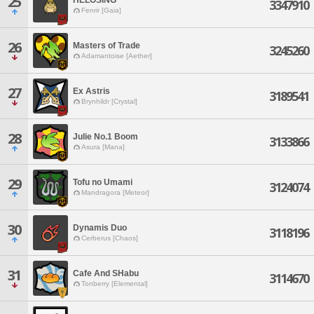
25
3347910
Fenrir [Gaia]
26
Masters of Trade
3245260
Adamantoise [Aether]
27
Ex Astris
3189541
Brynhildr [Crystal]
28
Julie No.1 Boom
3133866
Asura [Mana]
29
Tofu no Umami
3124074
Mandragora [Meteor]
30
Dynamis Duo
3118196
Cerberus [Chaos]
31
Cafe And SHabu
3114670
Tonberry [Elemental]