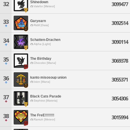
Shinedown
32
3099477
Valefor [Meteor]
33
Garyearn
3092514
Ridill [Gaia]
34
Schatten-Drachen
3090114
Alpha [Light]
35
The Birthday
3069378
Chocobo [Mana]
36
kanto misosoup union
3055371
Ixion [Mana]
37
Black Cats Parade
3054306
Sephirot [Materia]
38
The FreE!!!!!!!!
3015994
Ramuh [Meteor]