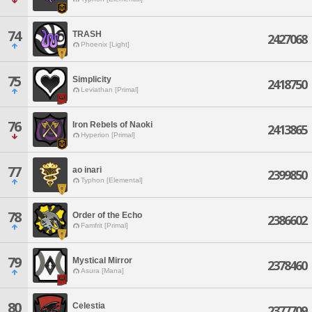
74
TRASH
2427068
Phoenix [Light]
75
Simplicity
2418750
Leviathan [Primal]
76
Iron Rebels of Naoki
2413865
Hyperion [Primal]
77
ao inari
2399850
Typhon [Elemental]
78
Order of the Echo
2386602
Famfrit [Primal]
79
Mystical Mirror
2378460
Asura [Mana]
80
Celestia
2377709