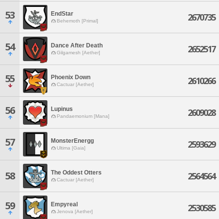
53
EndStar
2670735
Behemoth [Primal]
54
Dance After Death
2652517
Gilgamesh [Aether]
55
Phoenix Down
2610266
Cactuar [Aether]
56
Lupinus
2609028
Pandaemonium [Mana]
57
MonsterEnergg
2593629
Ultima [Gaia]
The Oddest Otters
58
2564564
Cactuar [Aether]
59
Empyreal
2530585
Jenova [Aether]