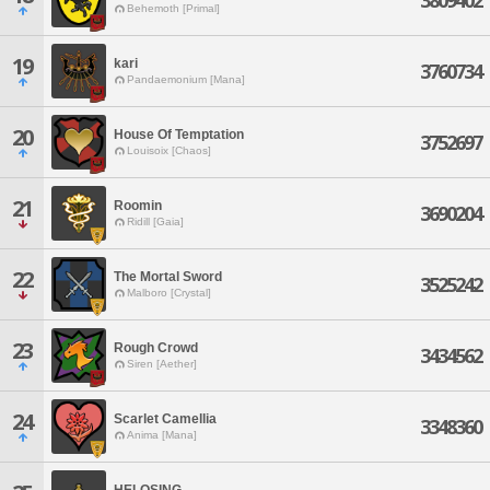
3809402
Behemoth [Primal]
19
kari
3760734
Pandaemonium [Mana]
20
House Of Temptation
3752697
Louisoix [Chaos]
21
Roomin
3690204
Ridill [Gaia]
22
The Mortal Sword
3525242
Malboro [Crystal]
23
Rough Crowd
3434562
Siren [Aether]
24
Scarlet Camellia
3348360
Anima [Mana]
HELOSING