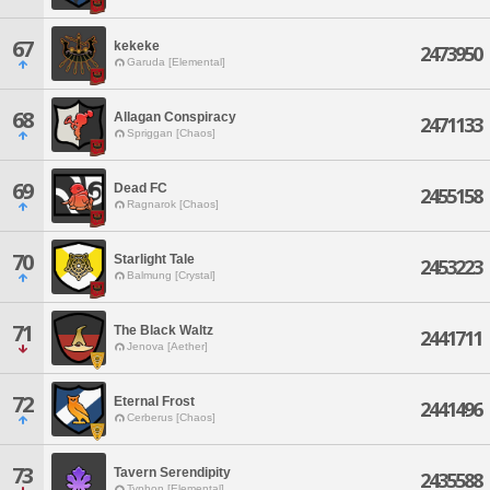
67
kekeke
2473950
Garuda [Elemental]
68
Allagan Conspiracy
2471133
Spriggan [Chaos]
69
Dead FC
2455158
Ragnarok [Chaos]
70
Starlight Tale
2453223
Balmung [Crystal]
71
The Black Waltz
2441711
Jenova [Aether]
72
Eternal Frost
2441496
Cerberus [Chaos]
73
Tavern Serendipity
2435588
Typhon [Elemental]