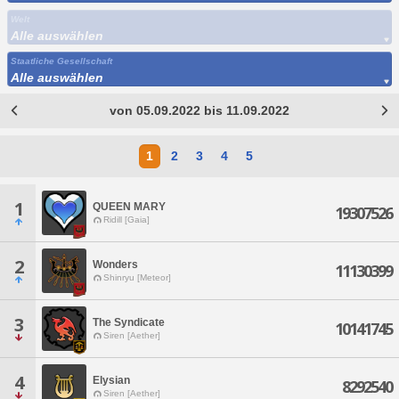
Welt
Alle auswählen
Staatliche Gesellschaft
Alle auswählen
von 05.09.2022 bis 11.09.2022
1
2
3
4
5
1
QUEEN MARY
19307526
Ridill [Gaia]
2
Wonders
11130399
Shinryu [Meteor]
3
The Syndicate
10141745
Siren [Aether]
4
Elysian
8292540
Siren [Aether]