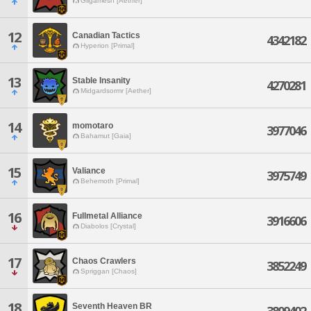
Gilgamesh [Aether]
12
Canadian Tactics
4342182
Hyperion [Primal]
13
Stable Insanity
4270281
Midgardsormr [Aether]
14
momotaro
3977046
Bahamut [Gaia]
15
Valiance
3975749
Behemoth [Primal]
16
Fullmetal Alliance
3916606
Diabolos [Crystal]
17
Chaos Crawlers
3852249
Spriggan [Chaos]
18
Seventh Heaven BR