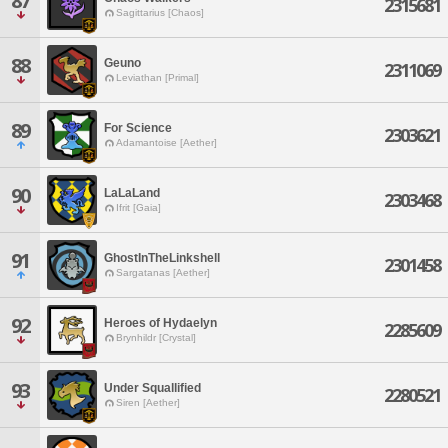
87
2315681
Sagittarius [Chaos]
88
Geuno
2311069
Leviathan [Primal]
89
For Science
2303621
Adamantoise [Aether]
90
LaLaLand
2303468
Ifrit [Gaia]
91
GhostInTheLinkshell
2301458
Sargatanas [Aether]
92
Heroes of Hydaelyn
2285609
Brynhildr [Crystal]
93
Under Squallified
2280521
Siren [Aether]