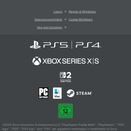
Lizenz
Regeln & Richtlinien
Datenschutzrichtlinie
Cookie-Richtlinien
Abo jetzt kündigen
©2026 Sony Interactive Entertainment LLC."PlayStation Family Mark", "PlayStation", "PS5
logo", "PS5", "PS4 logo" and "PS4" are registered trademarks or trademarks of Sony