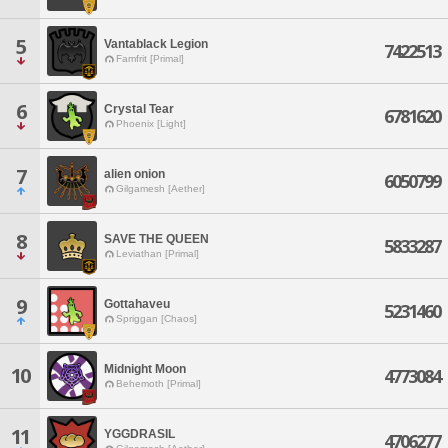
5
Vantablack Legion
7422513
Famfrit [Primal]
6
Crystal Tear
6781620
Phoenix [Light]
7
alien onion
6050799
Gilgamesh [Aether]
8
SAVE THE QUEEN
5833287
Leviathan [Primal]
9
Gottahaveu
5231460
Spriggan [Chaos]
Midnight Moon
10
4773084
Behemoth [Primal]
11
YGGDRASIL
4706277