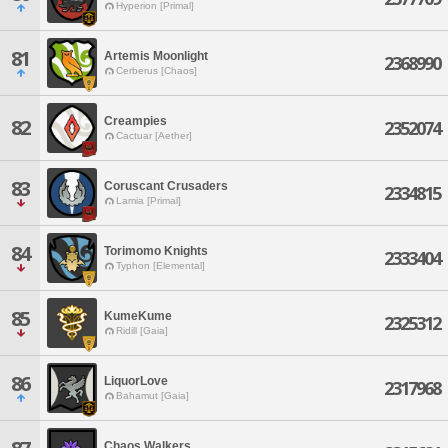
Hyperion [Primal]
81
Artemis Moonlight
2368990
Cerberus [Chaos]
Creampies
82
2352074
Cactuar [Aether]
83
Coruscant Crusaders
2334815
Lamia [Primal]
84
Torimomo Knights
2333404
Typhon [Elemental]
85
KumeKume
2325312
Ridill [Gaia]
86
LiquorLove
2317968
Bahamut [Gaia]
Chaos Walkers