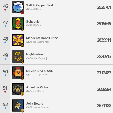
46
Salt & Pepper Seal
2929701
Ridill [Gaia]
47
Schedule
2915649
Ridill [Gaia]
48
MaddenM.Rabbit Tribe
2839911
Aegis [Elemental]
49
Nightwalker
2820513
Goblin [Crystal]
50
SEVEN DAYS WAR
2712483
Cactuar [Aether]
51
Absolute Virtue
2698584
Anima [Mana]
52
Jelly Beans
2671188
Chocobo [Mana]