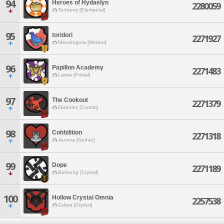
94
Heroes of Hydaelyn
2280059
Tonberry [Elemental]
95
toridori
2271927
Mandragora [Meteor]
96
Papillon Academy
2271483
Lamia [Primal]
97
The Cookout
2271379
Diabolos [Crystal]
98
Cohhilition
2271318
Jenova [Aether]
99
Dope
2271189
Balmung [Crystal]
100
Hollow Crystal Omnia
2257538
Zalera [Crystal]