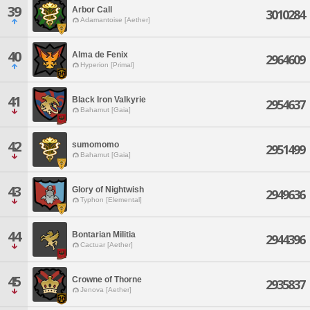
39
Arbor Call
3010284
Adamantoise [Aether]
40
Alma de Fenix
2964609
Hyperion [Primal]
41
Black Iron Valkyrie
2954637
Bahamut [Gaia]
42
sumomomo
2951499
Bahamut [Gaia]
43
Glory of Nightwish
2949636
Typhon [Elemental]
44
Bontarian Militia
2944396
Cactuar [Aether]
45
Crowne of Thorne
2935837
Jenova [Aether]