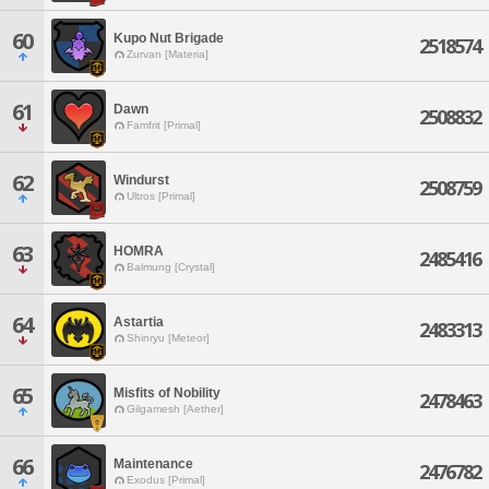
60
Kupo Nut Brigade
2518574
Zurvan [Materia]
61
Dawn
2508832
Famfrit [Primal]
62
Windurst
2508759
Ultros [Primal]
63
HOMRA
2485416
Balmung [Crystal]
64
Astartia
2483313
Shinryu [Meteor]
65
Misfits of Nobility
2478463
Gilgamesh [Aether]
66
Maintenance
2476782
Exodus [Primal]