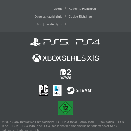
Lizenz
Regeln & Richtlinien
Datenschutzrichtlinie
Cookie-Richtlinien
Abo jetzt kündigen
©2026 Sony Interactive Entertainment LLC."PlayStation Family Mark", "PlayStation", "PS5
logo", "PS5", "PS4 logo" and "PS4" are registered trademarks or trademarks of Sony
Interactive Entertainment Inc.