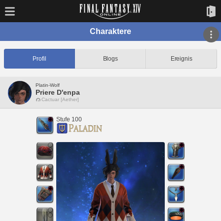
Charaktere
Profil
Blogs
Ereignis
Platin-Wolf
Priere D'enpa
Cactuar [Aether]
Stufe 100