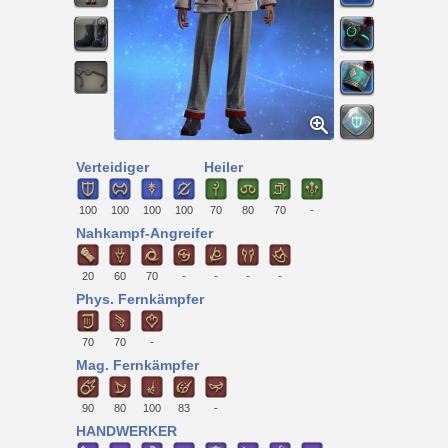
Verteidiger
Heiler
100
100
100
100
70
80
70
-
Nahkampf-Angreifer
20
60
70
-
-
-
-
Phys. Fernkämpfer
70
70
-
Mag. Fernkämpfer
90
80
100
83
-
HANDWERKER