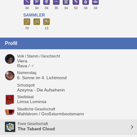
34
34
34
35
34
50
34
34
SAMMLER
70
-
13
Profil
Volk / Stamm / Geschlecht
Viera
Rava / ♂
Namenstag
6. Sonne im 4. Lichtmond
Schutzgott
Azeyma - Die Aufseherin
Stadtstaat
Limsa Lominsa
Staatliche Gesellschaft
Mahlstrom / Großsturmbootsmann
Freie Gesellschaft
The Tabard Cloud