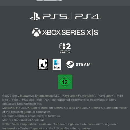
©2026 Sony Interactive Entertainment LLC."PlayStation Family Mark", "PlayStation", "PS5
logo", "PS5", "PS4 logo" and "PS4" are registered trademarks or trademarks of Sony
Interactive Entertainment Inc.
Microsoft, the XBOX Sphere mark, the Series X|S logo and XBOX Series X|S are trademarks
of the Microsoft group of companies.
Nintendo Switch is a trademark of Nintendo.
Mac is a trademark of Apple Inc.
©2026 Valve Corporation. Steam and the Steam logo are trademarks and/or registered
trademarks of Valve Corporation in the U.S. and/or other countries.