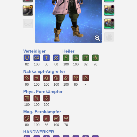
Verteidiger
Heiler
82
100
80
80
100
100
82
70
Nahkampf-Angreifer
90
100
100
100
100
80
-
Phys. Fernkämpfer
100
100
100
Mag. Fernkämpfer
80
100
86
100
70
HANDWERKER