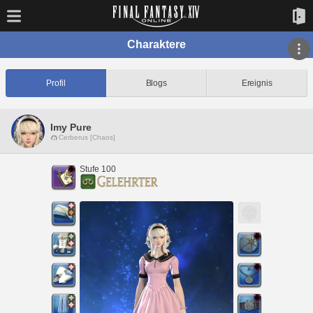
Charaktere
Profil
Blogs
Ereignis
Imy Pure
Cerberus [Chaos]
Stufe 100