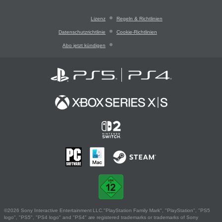
Lizenz
Regeln & Richtlinien
Datenschutzrichtlinie
Cookie-Richtlinien
Abo jetzt kündigen
©2026 Sony Interactive Entertainment LLC."PlayStation Family Mark", "PlayStation", "PS5
logo", "PS5", "PS4 logo" and "PS4" are registered trademarks or trademarks of Sony