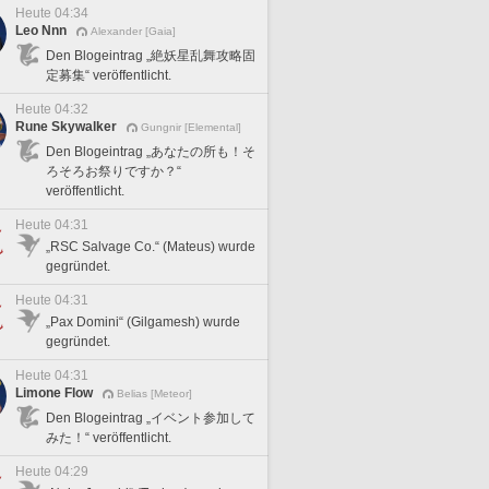
Heute 04:34
Leo Nnn
Alexander [Gaia]
Den Blogeintrag „絶妖星乱舞攻略固
定募集“ veröffentlicht.
Heute 04:32
Rune Skywalker
Gungnir [Elemental]
Den Blogeintrag „あなたの所も！そ
ろそろお祭りですか？“
veröffentlicht.
Heute 04:31
„RSC Salvage Co.“ (Mateus) wurde
gegründet.
Heute 04:31
„Pax Domini“ (Gilgamesh) wurde
gegründet.
Heute 04:31
Limone Flow
Belias [Meteor]
Den Blogeintrag „イベント参加して
みた！“ veröffentlicht.
Heute 04:29