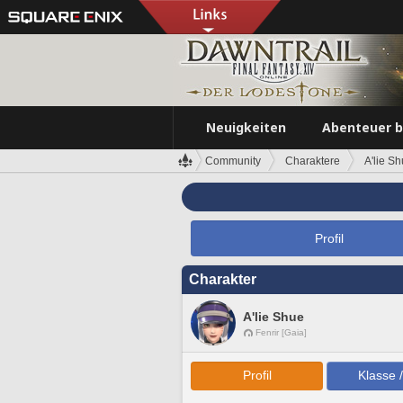
Neuigkeiten
Abenteuer 
Community
Charaktere
A'lie S
Profil
Charakter
A'lie Shue
Fenrir [Gaia]
Profil
Klasse 