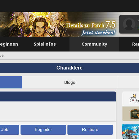
beginnen
Spielinfos
Community
Ra
hue
Charaktere
Blogs
/ Job
Begleiter
Reittiere