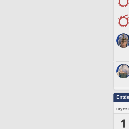
Entd
Crystal
1