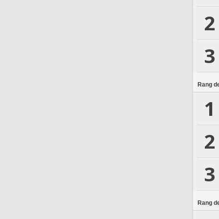
2
3
Rang de
1
2
3
Rang de