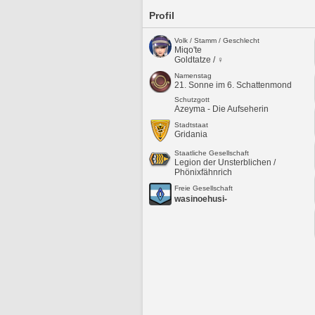
Profil
Volk / Stamm / Geschlecht
Miqo'te
Goldtatze / ♀
Namenstag
21. Sonne im 6. Schattenmond
Schutzgott
Azeyma - Die Aufseherin
Stadtstaat
Gridania
Staatliche Gesellschaft
Legion der Unsterblichen /
Phönixfähnrich
Freie Gesellschaft
wasinoehusi-