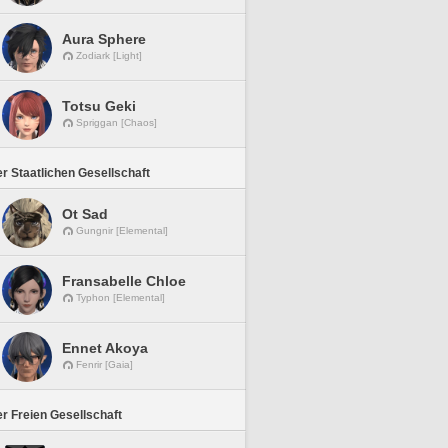
Aura Sphere
Zodiark [Light]
Totsu Geki
Spriggan [Chaos]
r Staatlichen Gesellschaft
Ot Sad
Gungnir [Elemental]
Fransabelle Chloe
Typhon [Elemental]
Ennet Akoya
Fenrir [Gaia]
r Freien Gesellschaft