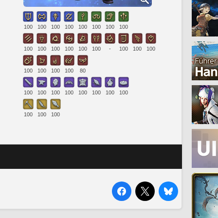
100
100
100
100
100
100
100
100
100
100
100
100
100
100
-
100
100
100
100
100
100
100
80
100
100
100
100
100
100
100
100
100
100
100