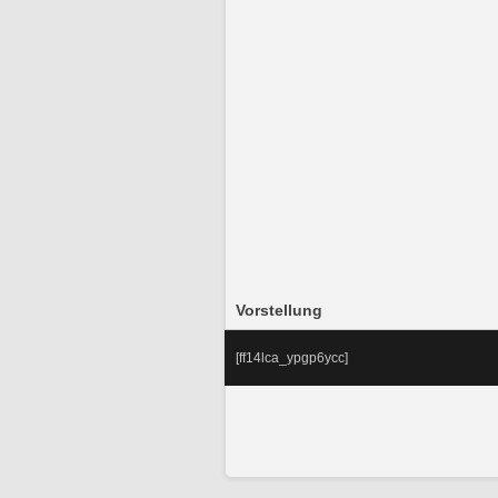
Vorstellung
[ff14lca_ypgp6ycc]