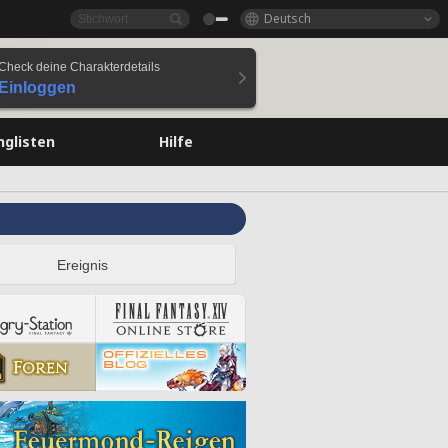
Deutsch
Check deine Charakterdetails
Einloggen
nglisten
Hilfe
Ereignis