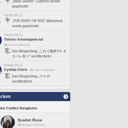
„Neko Jarashi“ (Typhon) wurde
gegründet.
Heute 04:21
„THE DIARY OF IRIS“ (Bahamut)
wurde gegründet.
Heute 04:21
Tomoru Amanogawa-ozi
Unicorn [Meteor]
Den Blogeintrag „これで最終⁉️⑤ ネ
タバレ有り“ veröffentlicht.
Heute 04:21
Cynthia Chere
Valefor [Meteor]
Den Blogeintrag „マケボ“
veröffentlicht.
ecken
line Conflict-Ranglisten
Scarlet Rose
Spriggan [Chaos]