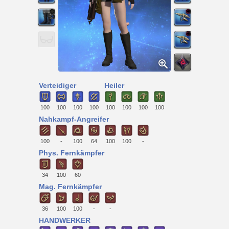
Verteidiger
Heiler
100
100
100
100
100
100
100
100
Nahkampf-Angreifer
100
-
100
64
100
100
-
Phys. Fernkämpfer
34
100
60
Mag. Fernkämpfer
36
100
100
-
-
HANDWERKER