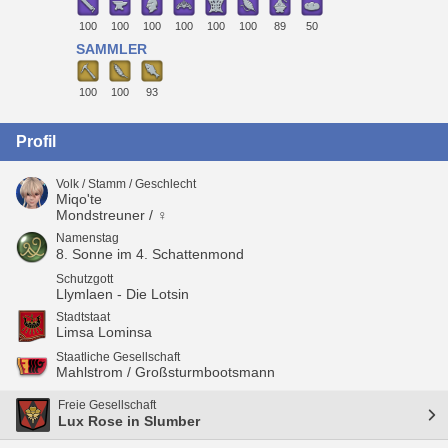
100
100
100
100
100
100
89
50
SAMMLER
100
100
93
Profil
Volk / Stamm / Geschlecht
Miqo'te
Mondstreuner / ♀
Namenstag
8. Sonne im 4. Schattenmond
Schutzgott
Llymlaen - Die Lotsin
Stadtstaat
Limsa Lominsa
Staatliche Gesellschaft
Mahlstrom / Großsturmbootsmann
Freie Gesellschaft
Lux Rose in Slumber