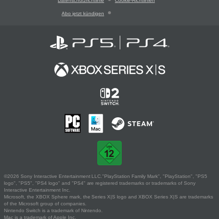
Datenschutzrichtlinie
Cookie-Richtlinien
Abo jetzt kündigen
©2026 Sony Interactive Entertainment LLC."PlayStation Family Mark", "PlayStation", "PS5
logo", "PS5", "PS4 logo" and "PS4" are registered trademarks or trademarks of Sony
Interactive Entertainment Inc.
Microsoft, the XBOX Sphere mark, the Series X|S logo and XBOX Series X|S are trademarks
of the Microsoft group of companies.
Nintendo Switch is a trademark of Nintendo.
Mac is a trademark of Apple Inc.