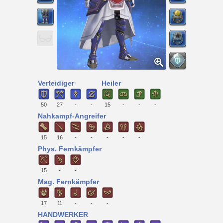
Verteidiger
Heiler
50
27
-
-
15
-
-
-
Nahkampf-Angreifer
15
16
-
-
-
-
-
Phys. Fernkämpfer
15
-
-
Mag. Fernkämpfer
17
11
-
-
-
HANDWERKER