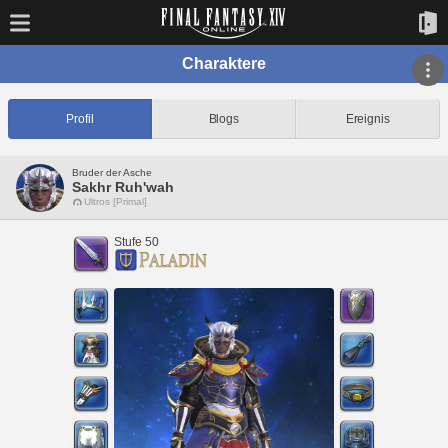
Charaktere
Profil
Blogs
Ereignis
Bruder der Asche
Sakhr Ruh'wah
Ultros [Primal]
Stufe 50