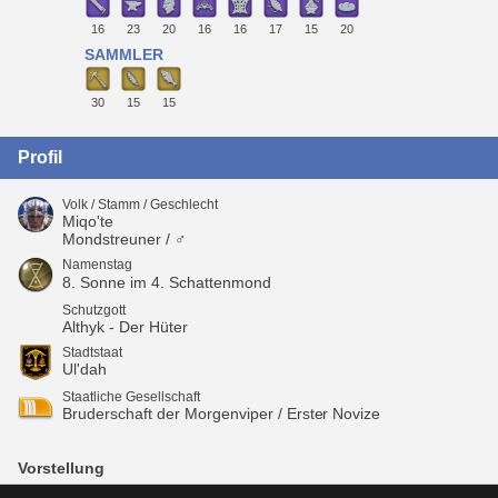
16
23
20
16
16
17
15
20
SAMMLER
30
15
15
Profil
Volk / Stamm / Geschlecht
Miqo'te
Mondstreuner / ♂
Namenstag
8. Sonne im 4. Schattenmond
Schutzgott
Althyk - Der Hüter
Stadtstaat
Ul'dah
Staatliche Gesellschaft
Bruderschaft der Morgenviper / Erster Novize
Vorstellung