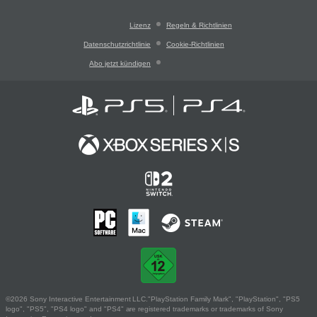
Lizenz
Regeln & Richtlinien
Datenschutzrichtlinie
Cookie-Richtlinien
Abo jetzt kündigen
©2026 Sony Interactive Entertainment LLC."PlayStation Family Mark", "PlayStation", "PS5
logo", "PS5", "PS4 logo" and "PS4" are registered trademarks or trademarks of Sony