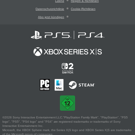
Lizenz
Regeln & Richtlinien
Datenschutzrichtlinie
Cookie-Richtlinien
Abo jetzt kündigen
©2026 Sony Interactive Entertainment LLC."PlayStation Family Mark", "PlayStation", "PS5
logo", "PS5", "PS4 logo" and "PS4" are registered trademarks or trademarks of Sony
Interactive Entertainment Inc.
Microsoft, the XBOX Sphere mark, the Series X|S logo and XBOX Series X|S are trademarks
of the Microsoft group of companies.