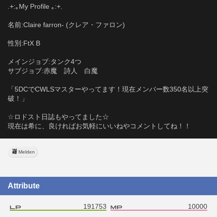
.+:｡My Profile ｡:+.
名前:Claire farron- (クレア・ファロン)
性別:FtX B
メインジョブ:タンク4つ
サブジョブ:赤魔　詩人　白魔
「5DCでCWLSマスターやってます！現在メンバー数350名以上突
破！」
☆ロドスト日誌もやってました☆
現在は希に、良ければお気軽にいいねやコメントしてね！！
Melden
Attribute
191753
10000