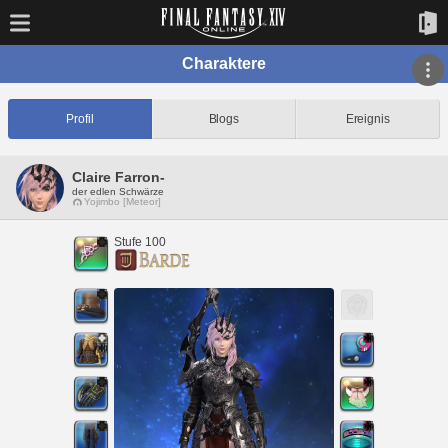
Charaktere
Profil
Blogs
Ereignis
Claire Farron-
der edlen Schwärze
Yojimbo [Meteor]
Stufe 100