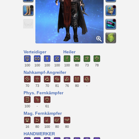
Verteidiger
Heiler
100
100
100
100
100
80
73
78
Nahkampf-Angreifer
70
73
70
81
76
80
-
Phys. Fernkämpfer
100
-
61
Mag. Fernkämpfer
16
80
100
80
80
HANDWERKER