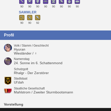
90
90
90
90
90
90
90
90
SAMMLER
90
90
92
Profil
Volk / Stamm / Geschlecht
Hyuran
Wiesländer / ♀
Namenstag
24. Sonne im 6. Schattenmond
Schutzgott
Rhalgr - Der Zerstörer
Stadtstaat
Ul'dah
Staatliche Gesellschaft
Mahlstrom / Zweiter Sturmbootsmann
Vorstellung