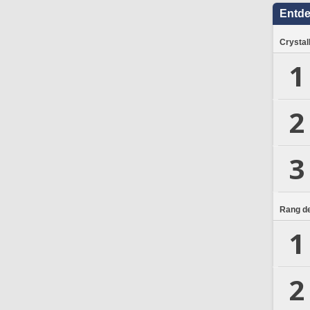
Entd
Crystal
1
2
3
Rang de
1
2