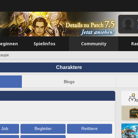
beginnen
Spielinfos
Community
Ra
eaupe
Charaktere
Blogs
/ Job
Begleiter
Reittiere