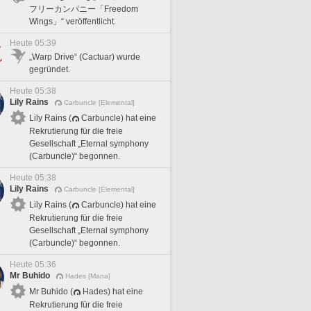
フリーカンパニー「Freedom
Wings」“ veröffentlicht.
Heute 05:39
„Warp Drive“ (Cactuar) wurde
gegründet.
Heute 05:38
Lily Rains
Carbuncle [Elemental]
Lily Rains (
Carbuncle) hat eine
Rekrutierung für die freie
Gesellschaft „Eternal symphony
(Carbuncle)“ begonnen.
Heute 05:38
Lily Rains
Carbuncle [Elemental]
Lily Rains (
Carbuncle) hat eine
Rekrutierung für die freie
Gesellschaft „Eternal symphony
(Carbuncle)“ begonnen.
Heute 05:36
Mr Buhido
Hades [Mana]
Mr Buhido (
Hades) hat eine
Rekrutierung für die freie