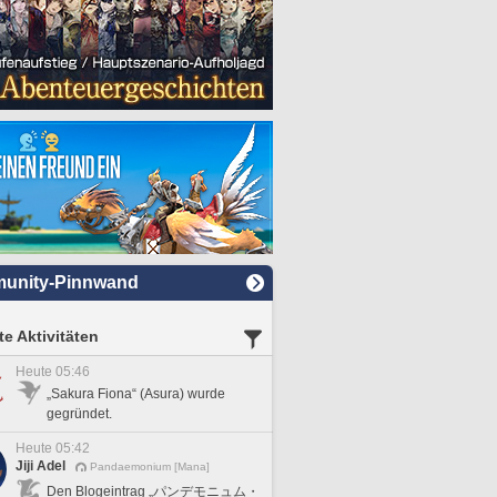
unity-Pinnwand
e Aktivitäten
Heute 05:46
„Sakura Fiona“ (Asura) wurde
gegründet.
Heute 05:42
Jiji Adel
Pandaemonium [Mana]
Den Blogeintrag „パンデモニュム・