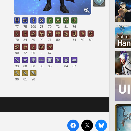
77
75
100
75
70
72
81
76
70
84
80
90
71
80
-
74
80
89
90
72
90
-
67
33
80
88
83
35
-
84
67
90
81
90