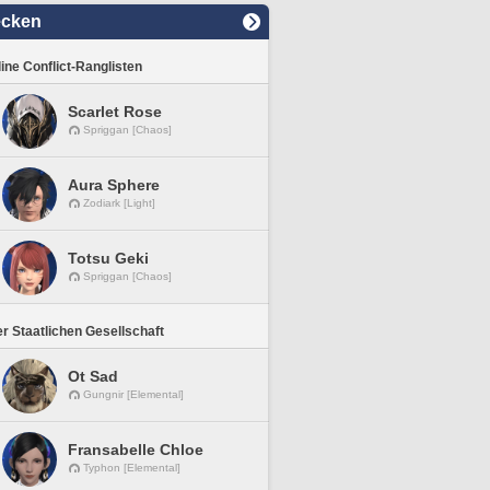
ecken
line Conflict-Ranglisten
Scarlet Rose
Spriggan [Chaos]
Aura Sphere
Zodiark [Light]
Totsu Geki
Spriggan [Chaos]
r Staatlichen Gesellschaft
Ot Sad
Gungnir [Elemental]
Fransabelle Chloe
Typhon [Elemental]