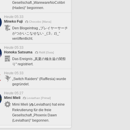
Gesellschaft „WarewareNoColibri
(Hades)“ begonnen.
Heute 05:33
Mineko Fuji
Chocobo [Mana]
Den Blogeintrag „プレイヤーサーチ
がつかいこなせない _(:3」z)_“
veröffentlicht.
Heute 05:33
Honoka Satsuma
Ridill [Gaia]
Das Ereignis „真夏の極永遠の闇祭
り“ registriert.
Heute 05:33
„Switch Raiders“ (Rafflesia) wurde
gegründet.
Heute 05:27
Mimi Mieli
Leviathan [Primal]
Mimi Mieli (
Leviathan) hat eine
Rekrutierung für die freie
Gesellschaft „Phoenix Dawn
(Leviathan)“ begonnen.