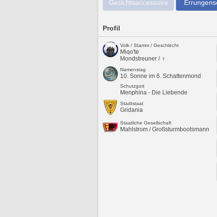
Gesichtsaccessoire
Errungens
Profil
Volk / Stamm / Geschlecht
Miqo'te
Mondstreuner / ♀
Namenstag
10. Sonne im 6. Schattenmond
Schutzgott
Menphina - Die Liebende
Stadtstaat
Gridania
Staatliche Gesellschaft
Mahlstrom / Großsturmbootsmann