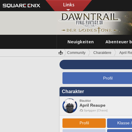
Neuigkeiten
Abenteuer 
Community
Charaktere
April R
Profil
Charakter
Blaublut
April Reaupe
Spriggan [Chaos]
Profil
Klasse 