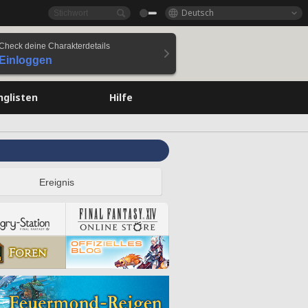
Deutsch
Check deine Charakterdetails
Einloggen
nglisten
Hilfe
Ereignis