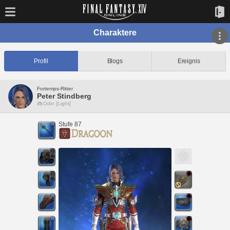
Charaktere
Profil
Blogs
Ereignis
Fortemps-Ritter
Peter Stindberg
Odin [Light]
Stufe 87