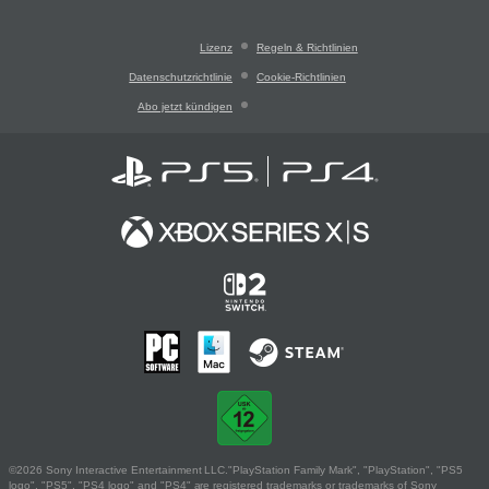
Lizenz
Regeln & Richtlinien
Datenschutzrichtlinie
Cookie-Richtlinien
Abo jetzt kündigen
©2026 Sony Interactive Entertainment LLC."PlayStation Family Mark", "PlayStation", "PS5
logo", "PS5", "PS4 logo" and "PS4" are registered trademarks or trademarks of Sony