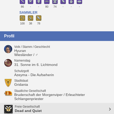
86
-
-
80
74
-
-
-
SAMMLER
100
38
78
Profil
Volk / Stamm / Geschlecht
Hyuran
Wiesländer / ♂
Namenstag
31. Sonne im 6. Lichtmond
Schutzgott
Azeyma - Die Aufseherin
Stadtstaat
Gridania
Staatliche Gesellschaft
Bruderschaft der Morgenviper / Erleuchteter
Schlangenpriester
Freie Gesellschaft
Dead and Quiet