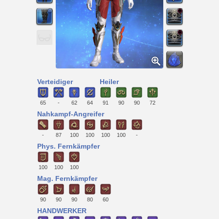
Verteidiger
Heiler
65
-
62
64
91
90
90
72
Nahkampf-Angreifer
-
87
100
100
100
100
-
Phys. Fernkämpfer
100
100
100
Mag. Fernkämpfer
90
90
90
80
60
HANDWERKER