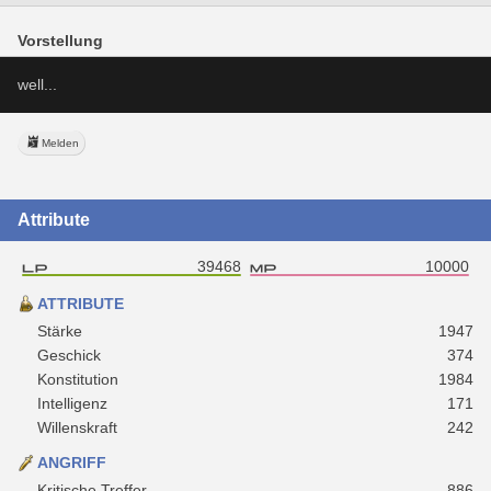
Vorstellung
well...
Melden
Attribute
39468
10000
ATTRIBUTE
Stärke
1947
Geschick
374
Konstitution
1984
Intelligenz
171
Willenskraft
242
ANGRIFF
Kritische Treffer
886