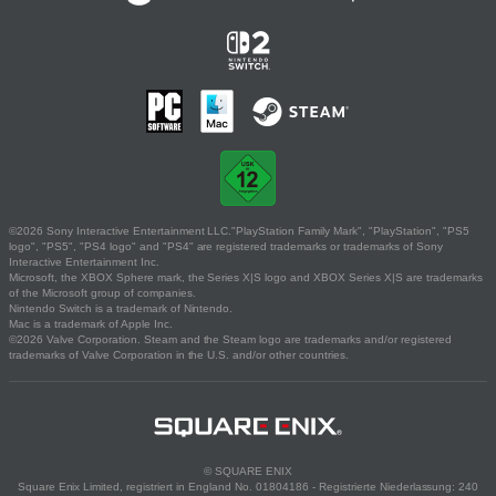
©2026 Sony Interactive Entertainment LLC."PlayStation Family Mark", "PlayStation", "PS5
logo", "PS5", "PS4 logo" and "PS4" are registered trademarks or trademarks of Sony
Interactive Entertainment Inc.
Microsoft, the XBOX Sphere mark, the Series X|S logo and XBOX Series X|S are trademarks
of the Microsoft group of companies.
Nintendo Switch is a trademark of Nintendo.
Mac is a trademark of Apple Inc.
©2026 Valve Corporation. Steam and the Steam logo are trademarks and/or registered
trademarks of Valve Corporation in the U.S. and/or other countries.
© SQUARE ENIX
Square Enix Limited, registriert in England No. 01804186 - Registrierte Niederlassung: 240