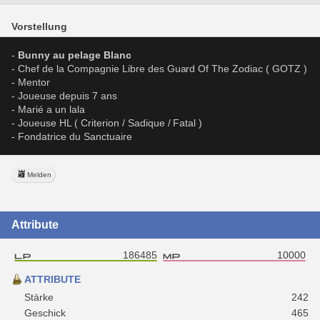
Vorstellung
-
 Bunny au pelage Blanc
- Chef de la Compagnie Libre des Guard Of The Zodiac ( GOTZ )
- Mentor 
- Joueuse depuis 7 ans
- Marié a un lala
- Joueuse HL ( Criterion / Sadique / Fatal )
- Fondatrice du Sanctuaire 
Melden
Attribute
186485
10000
ATTRIBUTE
Stärke
242
Geschick
465