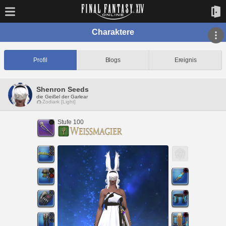
Charaktere
Profil
Blogs
Ereignis
Shenron Seeds
die Geißel der Garlear
Zodiark [Light]
Stufe 100