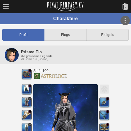
Charaktere
Profil
Blogs
Ereignis
Prisma Tic
die grausame Legende
Cerberus [Chaos]
Stufe 100