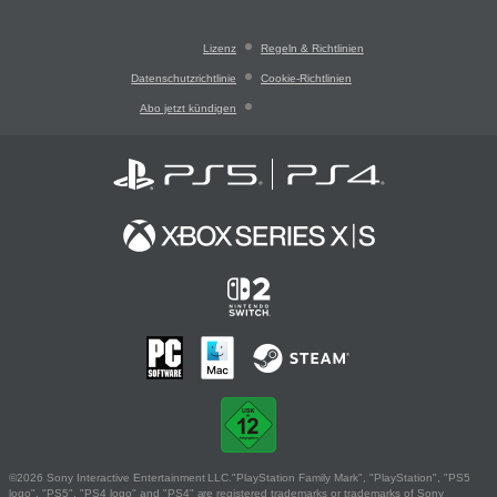
Lizenz
Regeln & Richtlinien
Datenschutzrichtlinie
Cookie-Richtlinien
Abo jetzt kündigen
©2026 Sony Interactive Entertainment LLC."PlayStation Family Mark", "PlayStation", "PS5
logo", "PS5", "PS4 logo" and "PS4" are registered trademarks or trademarks of Sony