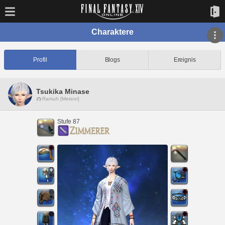
Charaktere
Profil
Blogs
Ereignis
Tsukika Minase
Ramuh [Meteor]
Stufe 87