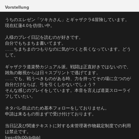
Vorstellung
うちのエレゼン「ツキカさん」とギャザクラ&冒険しています。
現在紅蓮4.0を彷徨い中。
人様のプレイ日記を読むのが好きです。
自分でもちまちま書いてます。
……ちまちまのつもりなのに気がつくと長くなっています。どう
して。
ギャザクラ道楽勢カジュアル派。戦闘は正直好きではないので、
雑魚の敵視からは日々スプリントで逃げてます。
……でも、戦うべきものがある時、力を持ってその場に立つのが
自分だけならば、弓を引くしかないでしょう？
そんな感じのプレイをしています。本音を言えば道楽スローライ
フしていたい。
ネタバレ防止のため基本フォローをしておりません。
申請は来るもの拒まずで受け付けております。
当日記及び関連テキストに対する未管理著作物裁定制度での利用
は禁止です。
[res=69c00cb4bb]