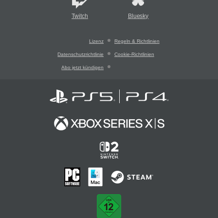
Twitch
Bluesky
Lizenz
Regeln & Richtlinien
Datenschutzrichtlinie
Cookie-Richtlinien
Abo jetzt kündigen