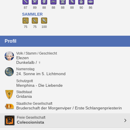
87
89
88
88
88
88
90
86
SAMMLER
75
75
100
Profil
Volk / Stamm / Geschlecht
Elezen
Dunkelalb / ♀
Namenstag
24. Sonne im 5. Lichtmond
Schutzgott
Menphina - Die Liebende
Stadtstaat
Gridania
Staatliche Gesellschaft
Bruderschaft der Morgenviper / Erste Schlangenpriesterin
Freie Gesellschaft
Coleccionista