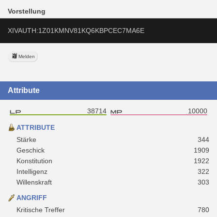
Vorstellung
XIVAUTH:1Z01KMNV81KQ6KBPCEC7MA6E
Melden
Attribute
38714
10000
ATTRIBUTE
Stärke
344
Geschick
1909
Konstitution
1922
Intelligenz
322
Willenskraft
303
ANGRIFF
Kritische Treffer
780