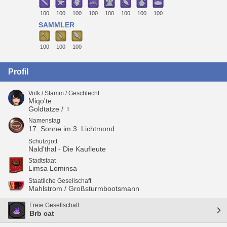
100
100
100
100
100
100
100
100
SAMMLER
100
100
100
Profil
Volk / Stamm / Geschlecht
Miqo'te
Goldtatze / ♀
Namenstag
17. Sonne im 3. Lichtmond
Schutzgott
Nald'thal - Die Kaufleute
Stadtstaat
Limsa Lominsa
Staatliche Gesellschaft
Mahlstrom / Großsturmbootsmann
Freie Gesellschaft
Brb cat