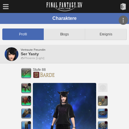
Charaktere
Profil
Blogs
Ereignis
Vertraute Freundin
Ser Yasty
Phoenix [Light]
Stufe 88