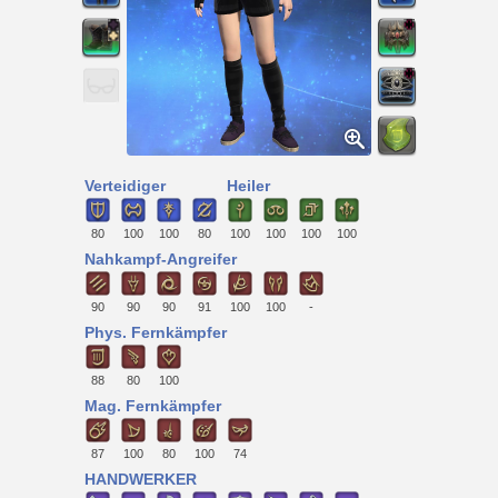
Verteidiger
Heiler
80
100
100
80
100
100
100
100
Nahkampf-Angreifer
90
90
90
91
100
100
-
Phys. Fernkämpfer
88
80
100
Mag. Fernkämpfer
87
100
80
100
74
HANDWERKER