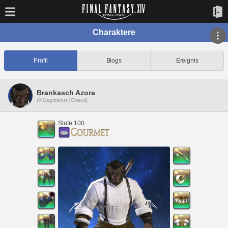
Charaktere
Profil
Blogs
Ereignis
Brankasch Azora
Sagittarius [Chaos]
Stufe 100