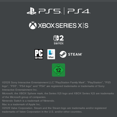
©2026 Sony Interactive Entertainment LLC."PlayStation Family Mark", "PlayStation", "PS5
logo", "PS5", "PS4 logo" and "PS4" are registered trademarks or trademarks of Sony
Interactive Entertainment Inc.
Microsoft, the XBOX Sphere mark, the Series X|S logo and XBOX Series X|S are trademarks
of the Microsoft group of companies.
Nintendo Switch is a trademark of Nintendo.
Mac is a trademark of Apple Inc.
©2026 Valve Corporation. Steam and the Steam logo are trademarks and/or registered
trademarks of Valve Corporation in the U.S. and/or other countries.