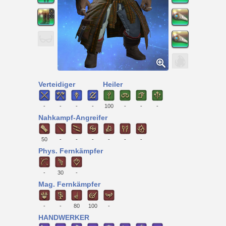
Verteidiger
Heiler
-
-
-
-
100
-
-
-
Nahkampf-Angreifer
50
-
-
-
-
-
-
Phys. Fernkämpfer
-
30
-
Mag. Fernkämpfer
-
-
80
100
-
HANDWERKER