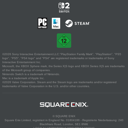
©2026 Sony Interactive Entertainment LLC."PlayStation Family Mark", "PlayStation", "PS5
logo", "PS5", "PS4 logo" and "PS4" are registered trademarks or trademarks of Sony
Interactive Entertainment Inc.
Microsoft, the XBOX Sphere mark, the Series X|S logo and XBOX Series X|S are trademarks
of the Microsoft group of companies.
Nintendo Switch is a trademark of Nintendo.
Mac is a trademark of Apple Inc.
©2026 Valve Corporation. Steam and the Steam logo are trademarks and/or registered
trademarks of Valve Corporation in the U.S. and/or other countries.
© SQUARE ENIX
Square Enix Limited, registriert in England No. 01804186 - Registrierte Niederlassung: 240
Blackfriars Road, London, SE1 8NW.