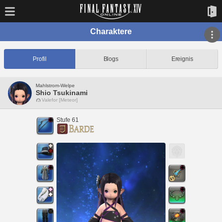
Charaktere
Profil
Blogs
Ereignis
Mahlstrom-Welpe
Shio Tsukinami
Valefor [Meteor]
Stufe 61