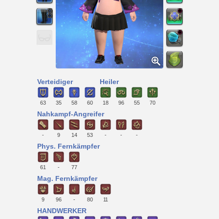
Verteidiger
Heiler
63
35
58
60
18
96
55
70
Nahkampf-Angreifer
-
9
14
53
-
-
-
Phys. Fernkämpfer
61
-
77
Mag. Fernkämpfer
9
96
-
80
11
HANDWERKER