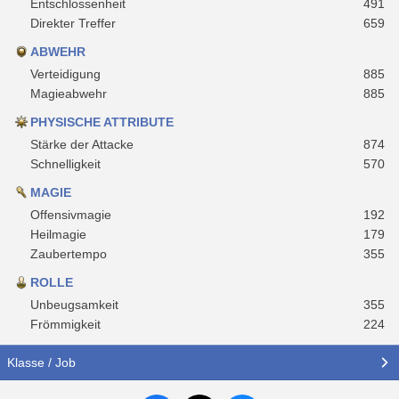
Entschlossenheit
491
Direkter Treffer
659
ABWEHR
Verteidigung
885
Magieabwehr
885
PHYSISCHE ATTRIBUTE
Stärke der Attacke
874
Schnelligkeit
570
MAGIE
Offensivmagie
192
Heilmagie
179
Zaubertempo
355
ROLLE
Unbeugsamkeit
355
Frömmigkeit
224
Klasse / Job