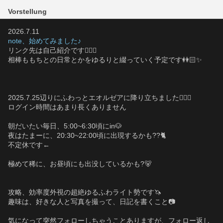
Vorstellung
2026.7.11
note、始めてみました♪
リンク先は自己紹介です🙋🏻‍♀️
相棒ももちとの日常とかをゆるりと綴っていく予定です👭🏻✨️
2025.7.25辺りにふわっとエオルゼアに降り立ちました🧚🏻‍♀️
ログイン時間はあまり長くありません
朝だいたい毎日、5:00~6:30頃にin🐶
夜はたまーに、20:30~22:00頃に出現するかも??🐈
不定休です←
極めて稀に、お昼頃にも出没しているかも?🐻
攻略、効率度外視の超絶ゆるふわライト勢です🦄
趣味は、好きな人と写真を撮って、日記を書くこと📷️
気になって突然フォローしちゃうことありますが、フォロー返し