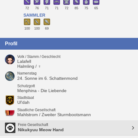
72
76
71
71
72
85
75
65
SAMMLER
100
100
69
Profil
Volk / Stamm / Geschlecht
Lalafell
Halmling / ♀
Namenstag
24. Sonne im 6. Schattenmond
Schutzgott
Menphina - Die Liebende
Stadtstaat
Ul'dah
Staatliche Gesellschaft
Mahlstrom / Zweiter Sturmbootsmann
Freie Gesellschaft
Nikukyuu Meow Hand