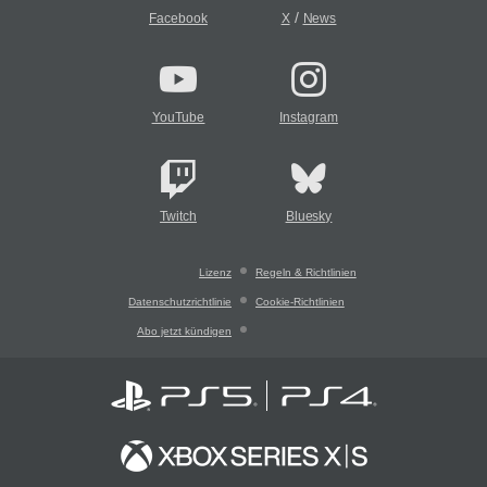
/
Facebook
X
News
YouTube
Instagram
Twitch
Bluesky
Lizenz
Regeln & Richtlinien
Datenschutzrichtlinie
Cookie-Richtlinien
Abo jetzt kündigen