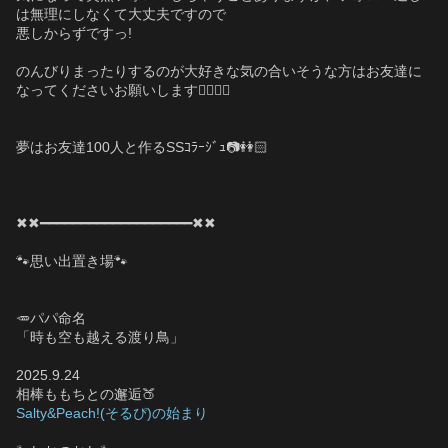
は無理にしなくて大丈夫ですので
悪しからずですっ!
のんびりまったりするのが大好きな気の合いそうな方はお友達に
なってくださいお願いします🙇🏻‍♀️✨
夢はお友達100人と作るSSｺﾗｰｼﾞｭ📷️👭🏻
✖✖━━━━━━━━━━━━━━━━━━━✖✖
🐾思い出置き場🐾
🥕パパ命名
「時も空も越える渡り鳥」
2025.9.24
相棒ももちとの邂逅🍑
Salty&Peach!(そるぴ)の始まり