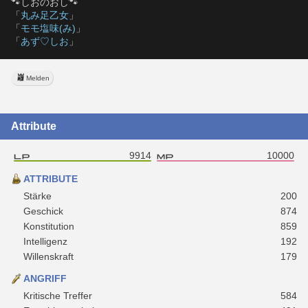
🐾しおのおし🐾
「
丸み足乙女
」
「
モモ塩味(み)
」
「
あず♡しお
」
Melden
Attribute
9914
10000
ATTRIBUTE
Stärke
200
Geschick
874
Konstitution
859
Intelligenz
192
Willenskraft
179
ANGRIFF
Kritische Treffer
584