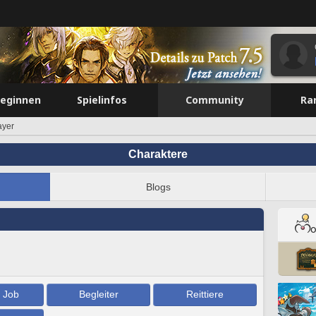
beginnen
Spielinfos
Community
Ra
ayer
Charaktere
Blogs
/ Job
Begleiter
Reittiere