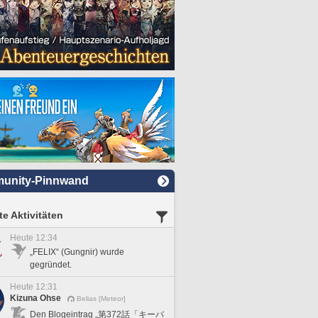
unity-Pinnwand
e Aktivitäten
Heute 12:34
„FELIX“ (Gungnir) wurde
gegründet.
Heute 12:31
Kizuna Ohse
Belias [Meteor]
Den Blogeintrag „第372話「キーバ