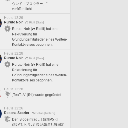
ウンド・ブロウラー」“
veröffentlicht.
Heute 12:29
Ruruto Noir
Ridill [Gaia]
Ruruto Noir (
Ridill) hat eine
Rekrutierung für
Gründungsmitglieder eines Welten-
Kontaktkreises begonnen.
Heute 12:28
Ruruto Noir
Ridill [Gaia]
Ruruto Noir (
Ridill) hat eine
Rekrutierung für
Gründungsmitglieder eines Welten-
Kontaktkreises begonnen.
Heute 12:28
„TeaTeA“ (Ifrit) wurde gegründet.
Heute 12:26
Resona Scarlet
Belias [Meteor]
Den Blogeintrag „【短期P5~】
@5MT､ヒラ､近接 絶妖星乱舞固定