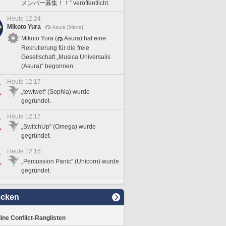
メンバー募集！！“ veröffentlicht.
Heute 12:24
Mikoto Yura
Asura [Mana]
Mikoto Yura (
Asura) hat eine
Rekrutierung für die freie
Gesellschaft „Musica Universalis
(Asura)“ begonnen.
Heute 12:17
„tewtwet“ (Sophia) wurde
gegründet.
Heute 12:17
„SwitchUp“ (Omega) wurde
gegründet.
Heute 12:16
„Percussion Panic“ (Unicorn) wurde
gegründet.
ecken
line Conflict-Ranglisten