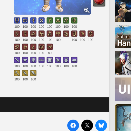
100
100
100
100
100
100
100
100
100
100
100
100
100
100
-
100
100
100
100
100
100
100
80
100
100
100
100
100
100
100
100
100
100
100