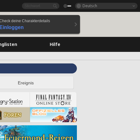
Deutsch
Check deine Charakterdetails
Einloggen
nglisten
Hilfe
Ereignis