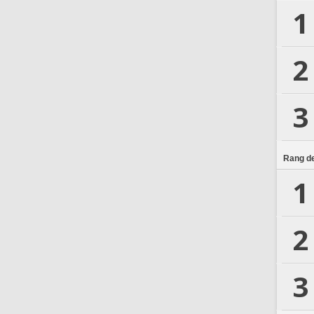
1
2
3
Rang de
1
2
3