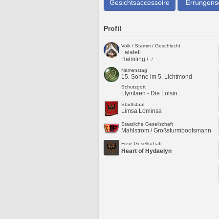
Gesichtsaccessoire
Errungens
Profil
Volk / Stamm / Geschlecht
Lalafell
Halmling / ♂
Namenstag
15. Sonne im 5. Lichtmond
Schutzgott
Llymlaen - Die Lotsin
Stadtstaat
Limsa Lominsa
Staatliche Gesellschaft
Mahlstrom / Großsturmbootsmann
Freie Gesellschaft
Heart of Hydaelyn