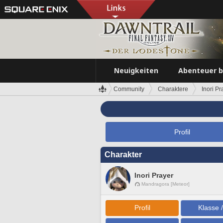
Neuigkeiten
Abenteuer 
Community
Charaktere
Inori Pr
Profil
Charakter
Inori Prayer
Mandragora [Meteor]
Profil
Klasse 