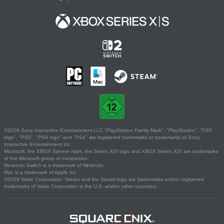
©2026 Sony Interactive Entertainment LLC."PlayStation Family Mark", "PlayStation", "PS5
logo", "PS5", "PS4 logo" and "PS4" are registered trademarks or trademarks of Sony
Interactive Entertainment Inc.
Microsoft, the XBOX Sphere mark, the Series X|S logo and XBOX Series X|S are trademarks
of the Microsoft group of companies.
Nintendo Switch is a trademark of Nintendo.
Mac is a trademark of Apple Inc.
©2026 Valve Corporation. Steam and the Steam logo are trademarks and/or registered
trademarks of Valve Corporation in the U.S. and/or other countries.