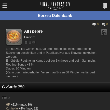
Eorzea-Datenbank
0
0
All i pebre
Gericht
Ein herzhaftes Gericht aus Aal und Popoto, die in mundgerechte
Stückchen geschnitten und in Paprikapulver aus Thavnair geköchelt
werden.
Erhöht die Routine im Kampf, bei der Synthese und beim Sammeln.
Routine-Bonus +3 %
Dauer: 30 Minuten
(Kann durch wiederholten Verzehr auf bis zu 60 Minuten verlängert
werden.)
G.-Stufe 750
Effekt
HP
+21% (max. 80)
Kontrolle
+4% (max. 92)