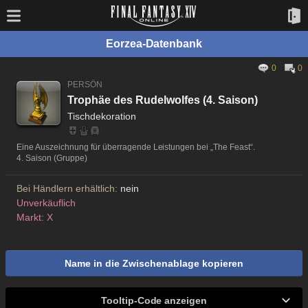
Eorzea-Datenbank
0
0
PERSÖN
Trophäe des Rudelwolfes (4. Saison)
Tischdekoration
Eine Auszeichnung für überragende Leistungen bei „The Feast“.
4. Saison (Gruppe)
Bei Händlern erhältlich:
nein
Unverkäuflich
Markt: X
Name in die Zwischenablage kopieren
Tooltip-Code anzeigen