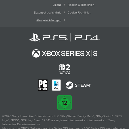
Lizenz
Regeln & Richtlinien
Datenschutzrichtlinie
Cookie-Richtlinien
Abo jetzt kündigen
©2026 Sony Interactive Entertainment LLC."PlayStation Family Mark", "PlayStation", "PS5
logo", "PS5", "PS4 logo" and "PS4" are registered trademarks or trademarks of Sony
Interactive Entertainment Inc.
Microsoft, the XBOX Sphere mark, the Series X|S logo and XBOX Series X|S are trademarks