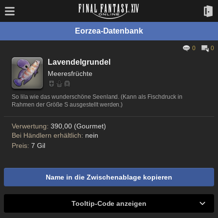
Eorzea-Datenbank
0
0
Lavendelgrundel
Meeresfrüchte
So lila wie das wunderschöne Seenland. (Kann als Fischdruck in
Rahmen der Größe S ausgestellt werden.)
Verwertung:
390,00 (Gourmet)
Bei Händlern erhältlich:
nein
Preis:
7 Gil
Name in die Zwischenablage kopieren
Tooltip-Code anzeigen