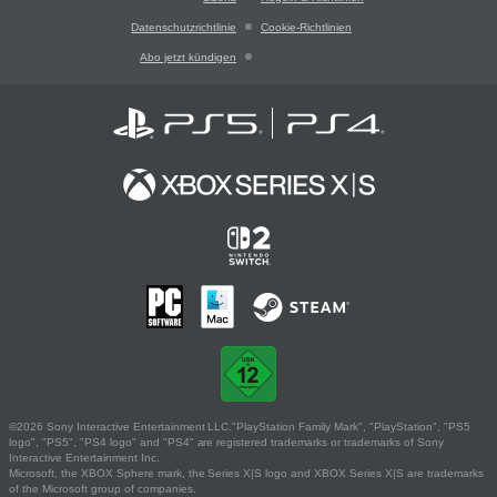
Datenschutzrichtlinie
Cookie-Richtlinien
Abo jetzt kündigen
©2026 Sony Interactive Entertainment LLC."PlayStation Family Mark", "PlayStation", "PS5
logo", "PS5", "PS4 logo" and "PS4" are registered trademarks or trademarks of Sony
Interactive Entertainment Inc.
Microsoft, the XBOX Sphere mark, the Series X|S logo and XBOX Series X|S are trademarks
of the Microsoft group of companies.