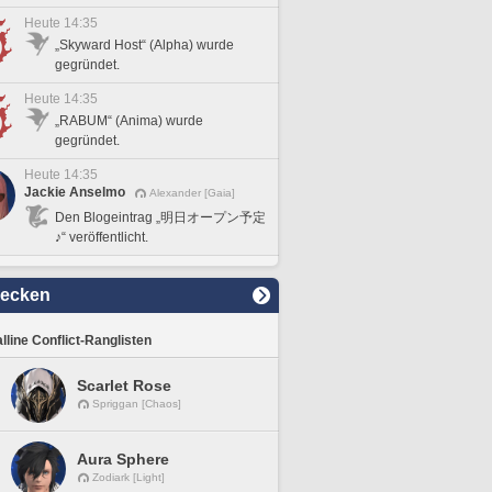
Heute 14:35
„Skyward Host“ (Alpha) wurde
gegründet.
Heute 14:35
„RABUM“ (Anima) wurde
gegründet.
Heute 14:35
Jackie Anselmo
Alexander [Gaia]
Den Blogeintrag „明日オープン予定
♪“ veröffentlicht.
decken
lline Conflict-Ranglisten
Scarlet Rose
Spriggan [Chaos]
Aura Sphere
Zodiark [Light]