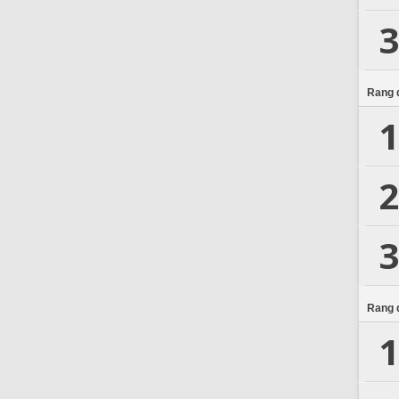
3
Rang d
1
2
3
Rang d
1