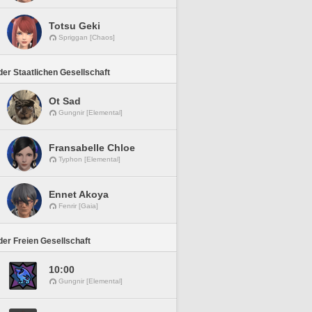
Totsu Geki
Spriggan [Chaos]
er Staatlichen Gesellschaft
Ot Sad
Gungnir [Elemental]
Fransabelle Chloe
Typhon [Elemental]
Ennet Akoya
Fenrir [Gaia]
er Freien Gesellschaft
10:00
Gungnir [Elemental]