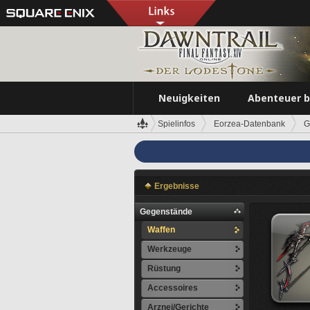
Neuigkeiten
Abenteuer 
Spielinfos
Eorzea-Datenbank
G
Ergebnisse
Gegenstände
Waffen
Werkzeuge
Rüstung
Accessoires
Arznei/Gerichte