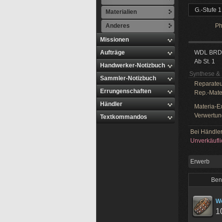
G.-Stufe 1
Materialien
Anderes
Ph
Missionen
Aufträge
WDL BRD
Ab St. 1
Handwerker-Notizbuch
Synthese & 
Sammler-Notizbuch
Reparateu
Errungenschaften
Rep.-Mate
Händler
Materia-Ex
Verwertun
Textkommandos
Bei Händler
Unverkäufli
Erwerb
Ben
W
1