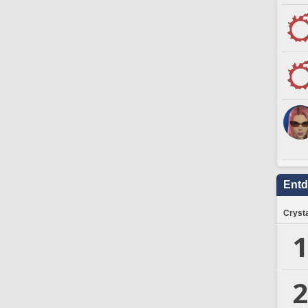
Ent
Crysta
1
2