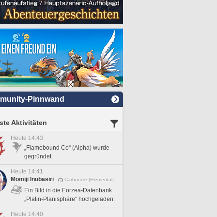
munity-Pinnwand
te Aktivitäten
Heute 14:43
„Flamebound Co“ (Alpha) wurde
gegründet.
Heute 14:41
Momiji Inubasiri
Carbuncle [Elemental]
Ein Bild in die Eorzea-Datenbank
„Platin-Planisphäre“ hochgeladen.
Heute 14:40