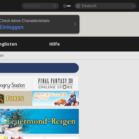
Deutsch
Check deine Charakterdetails
Einloggen
nglisten
Hilfe
en