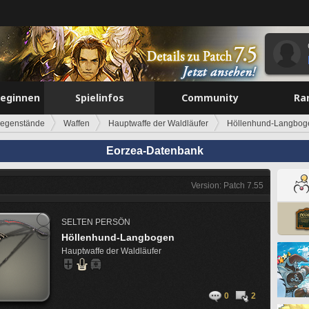
beginnen
Spielinfos
Community
Ra
egenstände
Waffen
Hauptwaffe der Waldläufer
Höllenhund-Langbog
Eorzea-Datenbank
Version: Patch 7.55
SELTEN
PERSÖN
Höllenhund-Langbogen
Hauptwaffe der Waldläufer
0
2