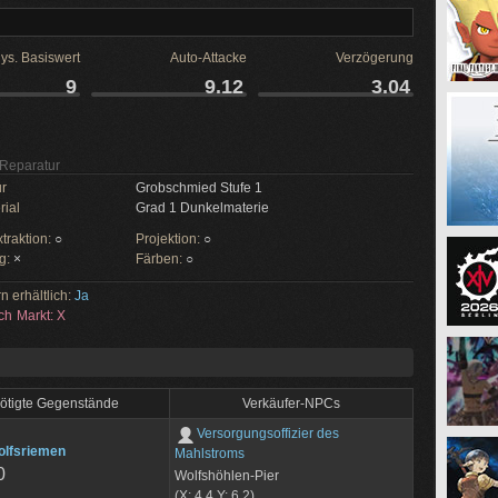
ys. Basiswert
Auto-Attacke
Verzögerung
9
9.12
3.04
Reparatur
r
Grobschmied Stufe 1
rial
Grad 1 Dunkelmaterie
traktion:
○
Projektion:
○
g:
×
Färben:
○
n erhältlich:
Ja
ch
Markt: X
ötigte Gegenstände
Verkäufer-NPCs
Versorgungsoffizier des
olfsriemen
Mahlstroms
0
Wolfshöhlen-Pier
(X: 4.4 Y: 6.2)