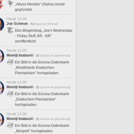
„Abyss Heralds“ (Alpha) wurde
gegründet.
Heute 14:39
Joe Schmoe
Hyperion [Primal]
Den Blogeintrag „Joe's Wednesday
- Friday Stuff, 8/5 - 8/8“
veröffentlicht.
Heute 14:39
Momiji Inubasiri
Carbuncle [Elemental]
Ein Bild in die Eorzea-Datenbank
„Modifizierte Diadochen-
Planisphäre“ hochgeladen.
Heute 14:38
Momiji Inubasiri
Carbuncle [Elemental]
Ein Bild in die Eorzea-Datenbank
„Diadochen-Planisphäre“
hochgeladen.
Heute 14:36
Momiji Inubasiri
Carbuncle [Elemental]
Ein Bild in die Eorzea-Datenbank
„Muspell“ hochgeladen.