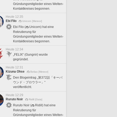
Gründungsmitglieder eines Welten-
Kontaktkreises begonnen.
Heute 12:35
Ebi Filo
Unicorn [Meteor]
Ebi Filo (
Unicorn) hat eine
Rekrutierung für
Gründungsmitglieder eines Welten-
Kontaktkreises begonnen.
Heute 12:34
„FELIX“ (Gungnir) wurde
gegründet.
Heute 12:31
Kizuna Ohse
Belias [Meteor]
Den Blogeintrag „第372話「キーバ
ウンド・ブロウラー」“
veröffentlicht.
Heute 12:29
Ruruto Noir
Ridill [Gaia]
Ruruto Noir (
Ridill) hat eine
Rekrutierung für
Gründungsmitglieder eines Welten-