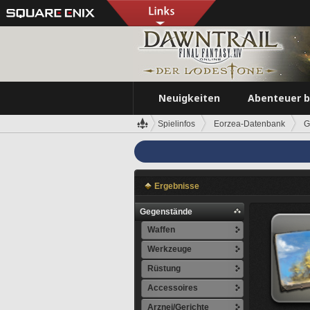
Neuigkeiten
Abenteuer 
Spielinfos
Eorzea-Datenbank
G
Ergebnisse
Gegenstände
Waffen
Werkzeuge
Rüstung
Accessoires
Arznei/Gerichte