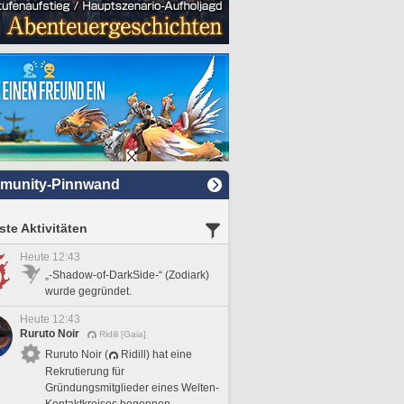
munity-Pinnwand
te Aktivitäten
Heute 12:43
„-Shadow-of-DarkSide-“ (Zodiark)
wurde gegründet.
Heute 12:43
Ruruto Noir
Ridill [Gaia]
Ruruto Noir (
Ridill) hat eine
Rekrutierung für
Gründungsmitglieder eines Welten-
Kontaktkreises begonnen.