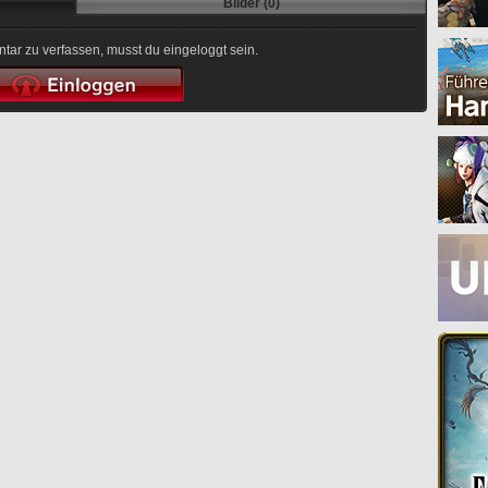
Bilder (0)
r zu verfassen, musst du eingeloggt sein.