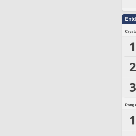
Ent
Crysta
1
2
3
Rang d
1