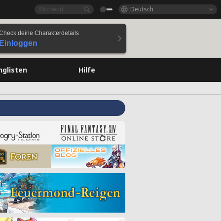
Deutsch
Check deine Charakterdetails
Einloggen
nglisten
Hilfe