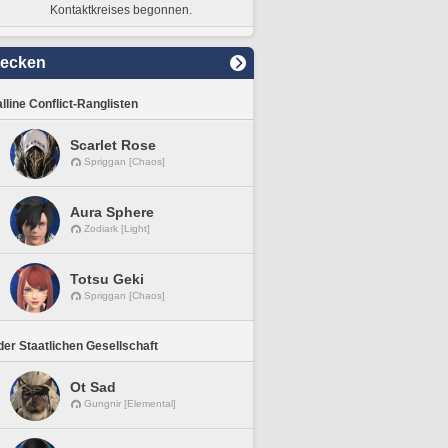
Kontaktkreises begonnen.
decken
lline Conflict-Ranglisten
Scarlet Rose
Spriggan [Chaos]
Aura Sphere
Zodiark [Light]
Totsu Geki
Spriggan [Chaos]
er Staatlichen Gesellschaft
Ot Sad
Gungnir [Elemental]