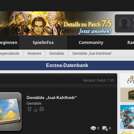
beginnen
Spielinfos
Community
Ra
egenstände
Anderes
Gemälde
Gemälde „Ixal-Kahlhieb“
Eorzea-Datenbank
Version: Patch 7.55
Gemälde „Ixal-Kahlhieb“
Gemälde
0
0