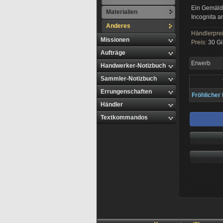
Ein Gemäld
Materialien
Incognita a
Anderes
Händlerpre
Missionen
Preis:
30 Gi
Aufträge
Erwerb
Handwerker-Notizbuch
Sammler-Notizbuch
Errungenschaften
Fröhlicher
Händler
Textkommandos