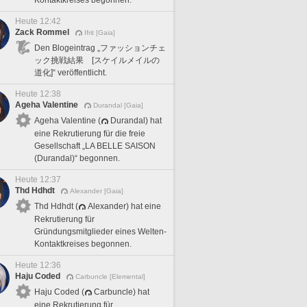
Heute 12:42
Zack Rommel
Ifrit [Gaia]
Den Blogeintrag „ファッションチェ
ック挑戦結果 [スケイルメイルの
道化]“ veröffentlicht.
Heute 12:38
Ageha Valentine
Durandal [Gaia]
Ageha Valentine (
Durandal) hat
eine Rekrutierung für die freie
Gesellschaft „LA BELLE SAISON
(Durandal)“ begonnen.
Heute 12:37
Thd Hdhdt
Alexander [Gaia]
Thd Hdhdt (
Alexander) hat eine
Rekrutierung für
Gründungsmitglieder eines Welten-
Kontaktkreises begonnen.
Heute 12:36
Haju Coded
Carbuncle [Elemental]
Haju Coded (
Carbuncle) hat
eine Rekrutierung für