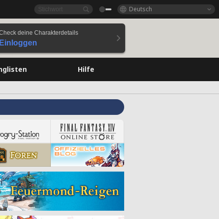
Deutsch
Check deine Charakterdetails
Einloggen
nglisten
Hilfe