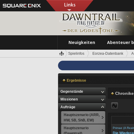
Neuigkeiten
Abenteuer 
Spielinfos
Eorzea-Datenbank
A
Ergebnisse
Gegenstände
Chronike
Missionen
Aufträge
Hauptszenario (ARR,
HW, SB, ShB, EW)
Hauptszenario
Primae (A Real
Die Wiedera
(Dawntrail)