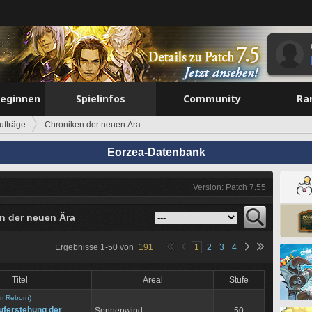
beginnen
Spielinfos
Community
Ra
ufträge
Chroniken der neuen Ära
Eorzea-Datenbank
Version: Patch 7.55
n der neuen Ära
Ergebnisse
1
-
50
von
191
1
2
3
4
Titel
Areal
Stufe
m Reborn)
uferstehung der
Sonnenwind
50