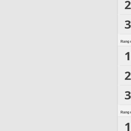
2
3
Rang d
1
2
3
Rang d
1