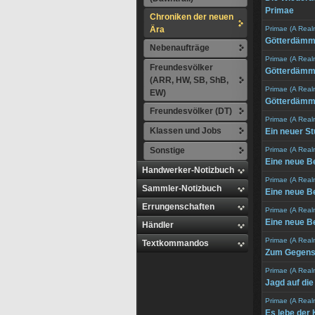
Primae
Chroniken der neuen
Ära
Primae (A Real
Götterdämmer
Nebenaufträge
Primae (A Real
Freundesvölker
Götterdämm
(ARR, HW, SB, ShB,
Primae (A Real
EW)
Götterdämme
Freundesvölker (DT)
Primae (A Real
Klassen und Jobs
Ein neuer St
Sonstige
Primae (A Real
Eine neue B
Handwerker-Notizbuch
Primae (A Real
Sammler-Notizbuch
Eine neue B
Errungenschaften
Primae (A Real
Eine neue Be
Händler
Primae (A Real
Textkommandos
Zum Gegensc
Primae (A Real
Jagd auf di
Primae (A Real
Es lebe der 