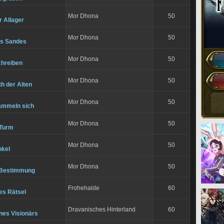
Mor Dhona
50
r Allager
Mor Dhona
50
es Sandes
Mor Dhona
50
hreiben
Mor Dhona
50
h der Alten
Mor Dhona
50
ammeln sich
Mor Dhona
50
-Turm
Mor Dhona
50
nkel
Mor Dhona
50
 Bestimmung
Frohehalde
60
es Rätsel
Dravanisches Hinterland
60
nes Visionärs