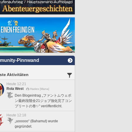
munity-Pinnwand
te Aktivitäten
Heute 12:21
Rola West
Hades [Mana]
Den Blogeintrag „ファントムウェポ
ン最終段階全21ジョブ強化完了コン
プリートの巻✨“ veröffentlicht.
Heute 12:18
„uooooo“ (Bahamut) wurde
gegründet.