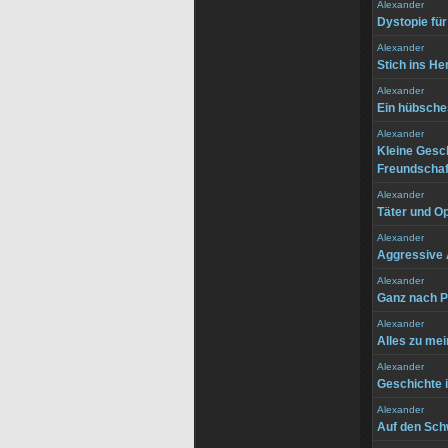
Alexander
Dystopie fü
Alexander
Stich ins He
Alexander
Ein hübsches
Alexander
Kleine Gesc
Freundschaf
Alexander
Täter und O
Alexander
Aggressive
Alexander
Ganz nach P
Alexander
Alles zu mei
Alexander
Geschichte 
Alexander
Auf den Sch