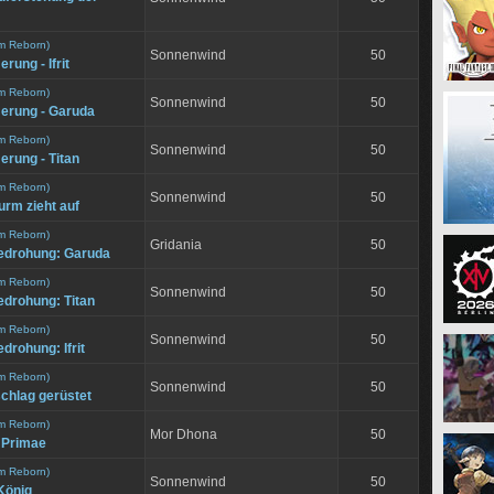
m Reborn)
Sonnenwind
50
ung - Ifrit
m Reborn)
Sonnenwind
50
erung - Garuda
m Reborn)
Sonnenwind
50
rung - Titan
m Reborn)
Sonnenwind
50
urm zieht auf
m Reborn)
Gridania
50
edrohung: Garuda
m Reborn)
Sonnenwind
50
edrohung: Titan
m Reborn)
Sonnenwind
50
drohung: Ifrit
m Reborn)
Sonnenwind
50
hlag gerüstet
m Reborn)
Mor Dhona
50
e Primae
m Reborn)
Sonnenwind
50
König