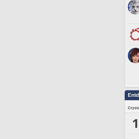
Ent
Crysta
1