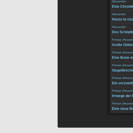
Alexander
Eine Chronik
Alexander
Hazza la viz
Alexander
Des Schöpf
Primae (Heave
Uralte Götte
Primae (Heave
Eine Ikone 
Primae (Heave
Siegelbrech
Primae (Heave
Ein verzweif
Primae (Heave
Irrwege der
Primae (Heave
Eine neue B