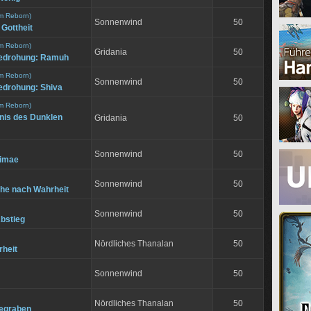
m Reborn)
Sonnenwind
50
Gottheit
m Reborn)
Gridania
50
Bedrohung: Ramuh
m Reborn)
Sonnenwind
50
edrohung: Shiva
m Reborn)
is des Dunklen
Gridania
50
Sonnenwind
50
rimae
Sonnenwind
50
che nach Wahrheit
Sonnenwind
50
Abstieg
Nördliches Thanalan
50
rheit
Sonnenwind
50
Nördliches Thanalan
50
egraben