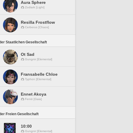
Aura Sphere
Zodiark [Light]
Resilla Frostflow
Cerberus [Chaos]
er Staatlichen Gesellschaft
Ot Sad
Gungnir [Elemental]
Fransabelle Chloe
Typhon [Elemental]
Ennet Akoya
Fenrir [Gaia]
er Freien Gesellschaft
10:00
Gungnir [Elemental]