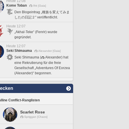
Heute 12:08
Kome Toban
Ifrit [Gaia]
Den Blogeintrag „種族を変えてみま
したの日記２“ veröffentlicht.
Heute 12:07
„Akhal-Teke“ (Fenrir) wurde
gegründet.
Heute 12:07
Seki Shimauma
Alexander [Gaia]
Seki Shimauma (
Alexander) hat
eine Rekrutierung für die freie
Gesellschaft „Adventures Of Eorzea
(Alexander)“ begonnen.
decken
lline Conflict-Ranglisten
Scarlet Rose
Spriggan [Chaos]