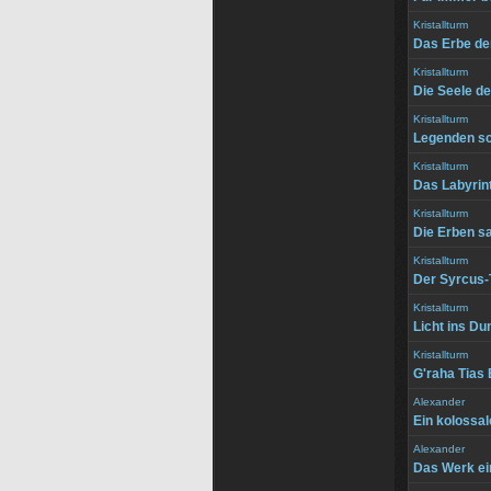
Kristallturm
Das Erbe de
Kristallturm
Die Seele d
Kristallturm
Legenden sc
Kristallturm
Das Labyrint
Kristallturm
Die Erben s
Kristallturm
Der Syrcus
Kristallturm
Licht ins Du
Kristallturm
G'raha Tias
Alexander
Ein kolossal
Alexander
Das Werk ei