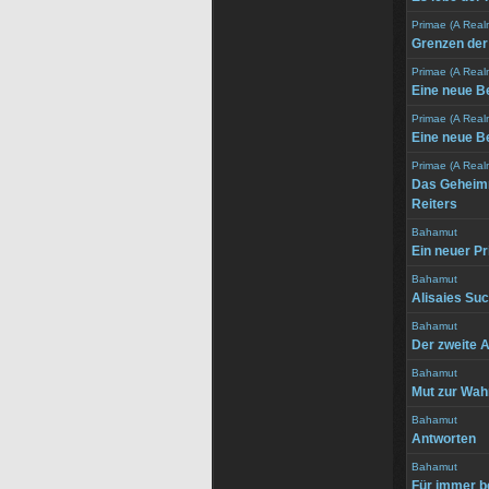
Primae (A Real
Grenzen der 
Primae (A Real
Eine neue 
Primae (A Real
Eine neue B
Primae (A Real
Das Geheimn
Reiters
Bahamut
Ein neuer P
Bahamut
Alisaies Su
Bahamut
Der zweite 
Bahamut
Mut zur Wah
Bahamut
Antworten
Bahamut
Für immer b