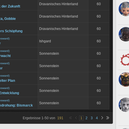
Dravanisches Hinterland
60
 der Zukunft
Dravanisches Hinterland
60
za, Gobbie
Dravanisches Hinterland
60
ers Schöpfung
nsward)
Ishgard
60
r
nsward)
Sonnenstein
60
erwacht
nsward)
Sonnenstein
60
er
nsward)
Sonnenstein
60
elter Plan
nsward)
Sonnenstein
60
 Entwicklung
nsward)
Sonnenstein
60
edrohung: Bismarck
Ergebnisse
1
-
50
von
191
1
2
3
4