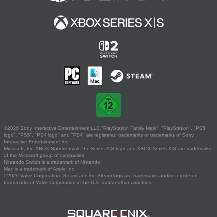
©2026 Sony Interactive Entertainment LLC."PlayStation Family Mark", "PlayStation", "PS5
logo", "PS5", "PS4 logo" and "PS4" are registered trademarks or trademarks of Sony
Interactive Entertainment Inc.
Microsoft, the XBOX Sphere mark, the Series X|S logo and XBOX Series X|S are trademarks
of the Microsoft group of companies.
Nintendo Switch is a trademark of Nintendo.
Mac is a trademark of Apple Inc.
©2026 Valve Corporation. Steam and the Steam logo are trademarks and/or registered
trademarks of Valve Corporation in the U.S. and/or other countries.