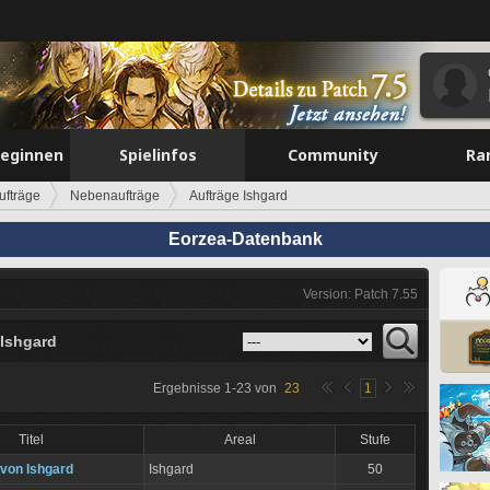
beginnen
Spielinfos
Community
Ra
ufträge
Nebenaufträge
Aufträge Ishgard
Eorzea-Datenbank
Version: Patch 7.55
 Ishgard
Ergebnisse
1
-
23
von
23
1
Titel
Areal
Stufe
 von Ishgard
Ishgard
50