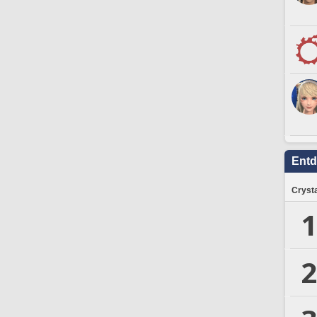
Ent
Crysta
1
2