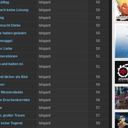
Abflug
Ishgard
50
auch keine Lösung
Ishgard
50
ung
Ishgard
50
 macht Diebe
Ishgard
50
s haben geladen
Ishgard
50
hmuggel
Ishgard
50
r Liebe
Ishgard
50
enerationen
Ishgard
51
und halten ist
Ishgard
51
nd dicker als Blut
Ishgard
56
ken
Ishgard
56
 Meisterdiebin
Ishgard
56
m Drachenkorridor
Ishgard
56
e
Ishgard
57
n, großer Traum
Ishgard
57
t keine Tugend
Ishgard
59