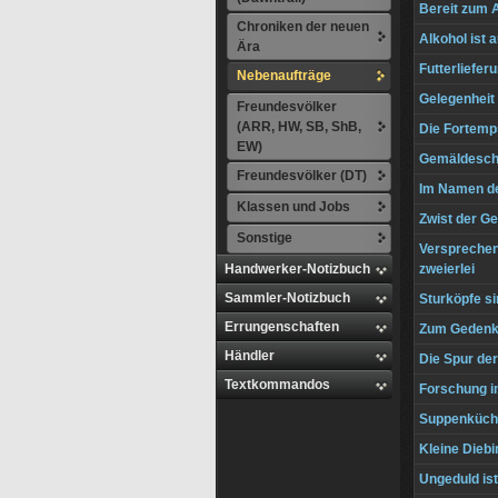
Bereit zum 
Chroniken der neuen
Alkohol ist 
Ära
Futterliefer
Nebenaufträge
Gelegenheit
Freundesvölker
(ARR, HW, SB, ShB,
Die Fortemp
EW)
Gemäldesc
Freundesvölker (DT)
Im Namen de
Klassen und Jobs
Zwist der G
Sonstige
Versprechen 
Handwerker-Notizbuch
zweierlei
Sammler-Notizbuch
Sturköpfe si
Errungenschaften
Zum Geden
Händler
Die Spur der
Textkommandos
Forschung i
Suppenküch
Kleine Diebi
Ungeduld is