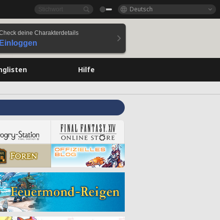
Deutsch
Check deine Charakterdetails
Einloggen
nglisten
Hilfe