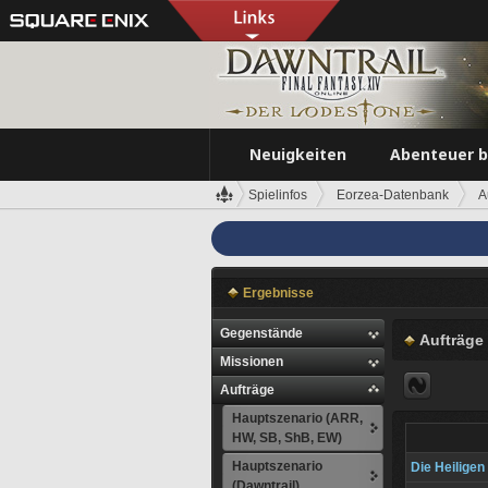
Neuigkeiten
Abenteuer 
Spielinfos
Eorzea-Datenbank
A
Ergebnisse
Gegenstände
Aufträge
Missionen
Aufträge
Hauptszenario (ARR,
HW, SB, ShB, EW)
Hauptszenario
Die Heiligen
(Dawntrail)