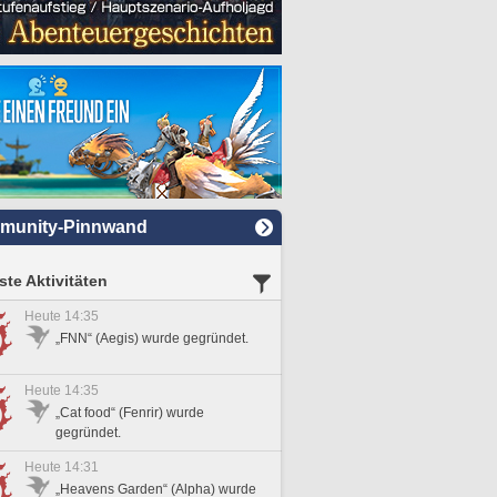
munity-Pinnwand
te Aktivitäten
Heute 14:35
„FNN“ (Aegis) wurde gegründet.
Heute 14:35
„Cat food“ (Fenrir) wurde
gegründet.
Heute 14:31
„Heavens Garden“ (Alpha) wurde