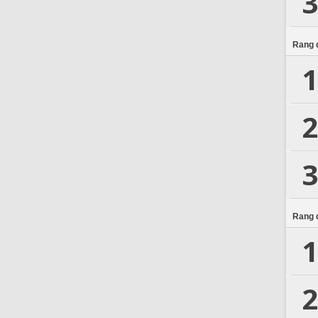
3
Rang d
1
2
3
Rang d
1
2