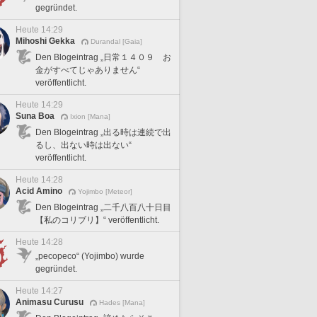
gegründet.
Heute 14:29
Mihoshi Gekka
Durandal [Gaia]
Den Blogeintrag „日常１４０９ お
金がすべてじゃありません“
veröffentlicht.
Heute 14:29
Suna Boa
Ixion [Mana]
Den Blogeintrag „出る時は連続で出
るし、出ない時は出ない“
veröffentlicht.
Heute 14:28
Acid Amino
Yojimbo [Meteor]
Den Blogeintrag „二千八百八十日目
【私のコリブリ】“ veröffentlicht.
Heute 14:28
„pecopeco“ (Yojimbo) wurde
gegründet.
Heute 14:27
Animasu Curusu
Hades [Mana]