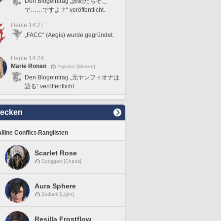
Den Blogeintrag „諦めたらそこ
で……ですよ？“ veröffentlicht.
Heute 14:27
„FACC“ (Aegis) wurde gegründet.
Heute 14:24
Marie Ronan
Yojimbo [Meteor]
Den Blogeintrag „元ヤンフィオナは
語る“ veröffentlicht.
decken
lline Conflict-Ranglisten
Scarlet Rose
Spriggan [Chaos]
Aura Sphere
Zodiark [Light]
Resilla Frostflow