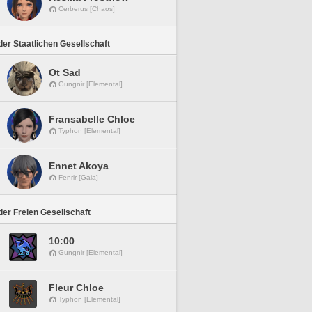
Cerberus [Chaos]
er Staatlichen Gesellschaft
Ot Sad
Gungnir [Elemental]
Fransabelle Chloe
Typhon [Elemental]
Ennet Akoya
Fenrir [Gaia]
er Freien Gesellschaft
10:00
Gungnir [Elemental]
Fleur Chloe
Typhon [Elemental]