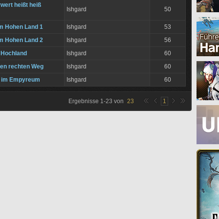
wert heißt heiß
Ishgard
50
m Hohen Land 1
Ishgard
53
m Hohen Land 2
Ishgard
56
 Hochland
Ishgard
60
den rechten Weg
Ishgard
60
 im Empyreum
Ishgard
60
Ergebnisse
1
-
23
von
23
1