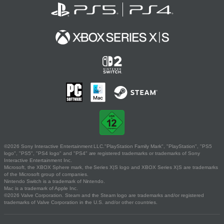
©2026 Sony Interactive Entertainment LLC."PlayStation Family Mark", "PlayStation", "PS5
logo", "PS5", "PS4 logo" and "PS4" are registered trademarks or trademarks of Sony
Interactive Entertainment Inc.
Microsoft, the XBOX Sphere mark, the Series X|S logo and XBOX Series X|S are trademarks
of the Microsoft group of companies.
Nintendo Switch is a trademark of Nintendo.
Mac is a trademark of Apple Inc.
©2026 Valve Corporation. Steam and the Steam logo are trademarks and/or registered
trademarks of Valve Corporation in the U.S. and/or other countries.