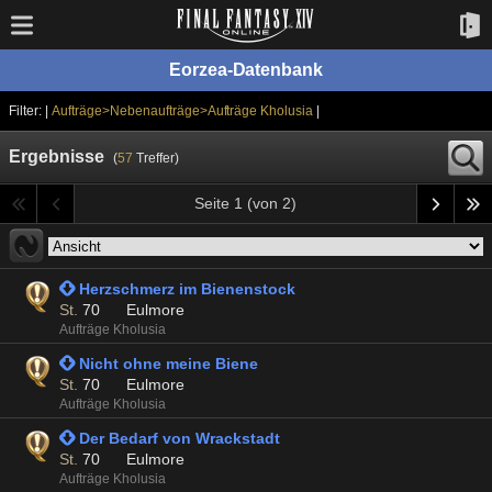
Eorzea-Datenbank
Filter: |
Aufträge>Nebenaufträge>Aufträge Kholusia
|
Ergebnisse
(
57
Treffer)
Seite 1 (von 2)
 Herzschmerz im Bienenstock
St.
70
Eulmore
Aufträge Kholusia
 Nicht ohne meine Biene
St.
70
Eulmore
Aufträge Kholusia
 Der Bedarf von Wrackstadt
St.
70
Eulmore
Aufträge Kholusia