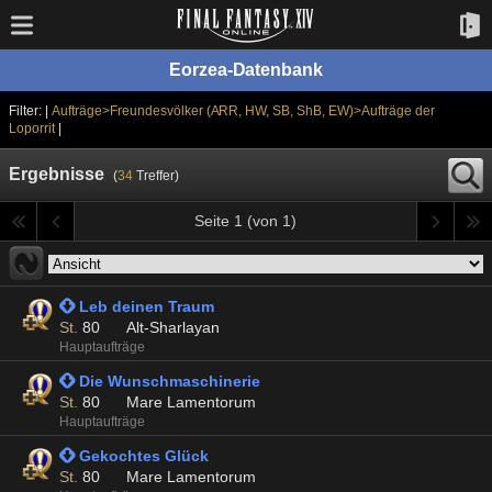
Eorzea-Datenbank
Filter: |
Aufträge>Freundesvölker (ARR, HW, SB, ShB, EW)>Aufträge der
Loporrit
|
Ergebnisse
(
34
Treffer)
Seite 1 (von 1)
 Leb deinen Traum
St.
80
Alt-Sharlayan
Hauptaufträge
 Die Wunschmaschinerie
St.
80
Mare Lamentorum
Hauptaufträge
 Gekochtes Glück
St.
80
Mare Lamentorum