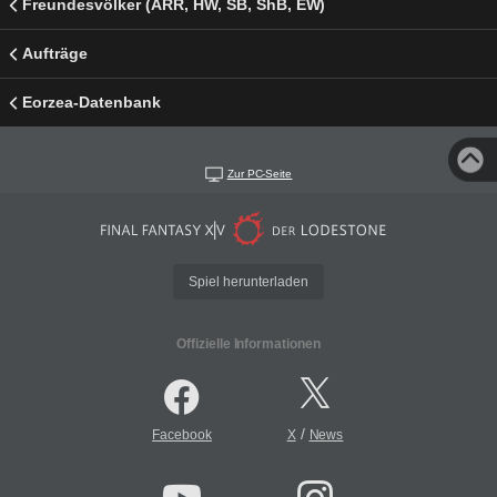
Freundesvölker (ARR, HW, SB, ShB, EW)
Aufträge
Eorzea-Datenbank
Zur PC-Seite
Spiel herunterladen
Offizielle Informationen
/
Facebook
X
News