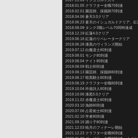
2017.11.09 イシュガルド入り
2018.01.05 クラフター全職70到達
2018.02.01 園芸師、採掘師70到達
2018.04.06 蒼天3.0クリア
2018.06.23 蒼天のイシュガルドクリア、
2018.08.09 タンク3職レベル70同時達成
2018.12.19 紅蓮4.0クリア
2019.06.16 紅蓮のリベレータークリア
2019.06.28 漆黒のヴィランズ開始
2019.07.12 白魔道士80到達
2019.08.01 モンク80到達
2019.08.04 ナイト80到達
2019.08.09 戦士80到達
2019.08.13 園芸師、採掘師80到達
2019.08.17 暗黒騎士80到達
2019.08.19 クラフター全職80到達
2019.10.04 吟遊詩人80到達
2019.10.06 漆黒5.0クリア
2019.11.02 赤魔道士80到達
2020.03.10 漁師80到達
2020.07.06 占星術士80到達
2021.02.10 学者80到達
2021.09.16 踊り子80到達
2021.12.03 暁月のフィナーレ開始
2021.12.23 クラフター全職90到達