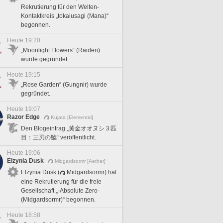
Rekrutierung für den Welten-
Kontaktkreis „tokaiusagi (Mana)“
begonnen.
Heute 19:20
„Moonlight Flowers“ (Raiden)
wurde gegründet.
Heute 19:15
„Rose Garden“ (Gungnir) wurde
gegründet.
Heute 19:07
Razor Edge
Kujata [Elemental]
Den Blogeintrag „黄金オオヌシ３匹
目：三刃の鯱“ veröffentlicht.
Heute 19:06
Elzynia Dusk
Midgardsormr [Aether]
Elzynia Dusk (
Midgardsormr) hat
eine Rekrutierung für die freie
Gesellschaft „-Absolute Zero-
(Midgardsormr)“ begonnen.
Heute 18:58