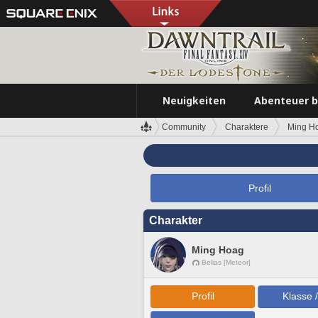
Neuigkeiten
Abenteuer 
Community
Charaktere
Ming H
Profil
Charakter
Ming Hoag
Belias [Meteor]
Profil
Klasse 