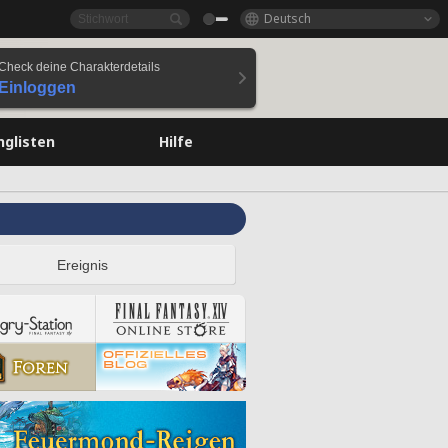
Deutsch
Check deine Charakterdetails
Einloggen
nglisten
Hilfe
Ereignis