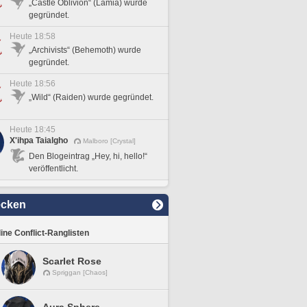
„Castle Oblivion“ (Lamia) wurde
gegründet.
Heute 18:58
„Archivists“ (Behemoth) wurde
gegründet.
Heute 18:56
„Wild“ (Raiden) wurde gegründet.
Heute 18:45
X'ihpa Taialgho
Malboro [Crystal]
Den Blogeintrag „Hey, hi, hello!“
veröffentlicht.
ecken
line Conflict-Ranglisten
Scarlet Rose
Spriggan [Chaos]