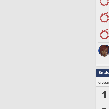
Entd
Crystal
1