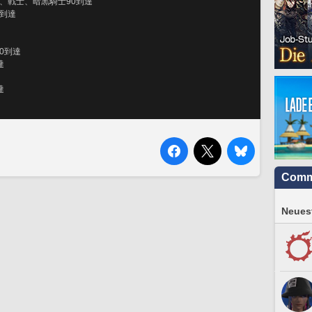
イト、戦士、暗黒騎士90到達
0到達
00到達
達
達
Comm
Neuest