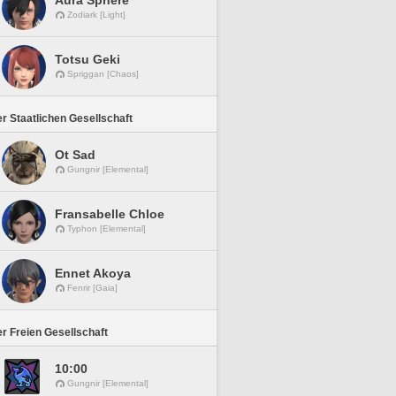
Aura Sphere
Zodiark [Light]
Totsu Geki
Spriggan [Chaos]
r Staatlichen Gesellschaft
Ot Sad
Gungnir [Elemental]
Fransabelle Chloe
Typhon [Elemental]
Ennet Akoya
Fenrir [Gaia]
r Freien Gesellschaft
10:00
Gungnir [Elemental]