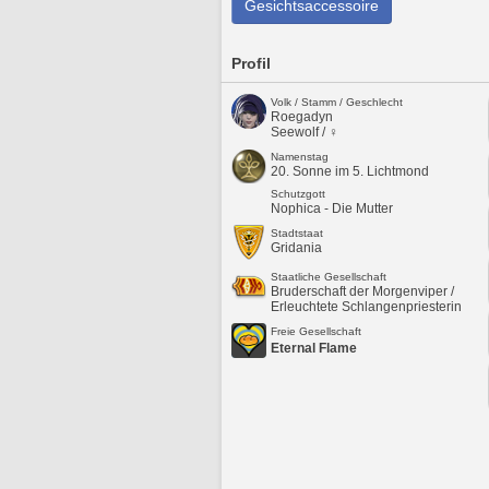
Gesichtsaccessoire
Profil
Volk / Stamm / Geschlecht
Roegadyn
Seewolf / ♀
Namenstag
20. Sonne im 5. Lichtmond
Schutzgott
Nophica - Die Mutter
Stadtstaat
Gridania
Staatliche Gesellschaft
Bruderschaft der Morgenviper /
Erleuchtete Schlangenpriesterin
Freie Gesellschaft
Eternal Flame