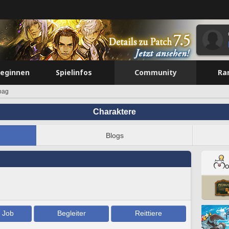
beginnen
Spielinfos
Community
Ra
oag
Charaktere
Blogs
/ Job
Begleiter
Reittiere