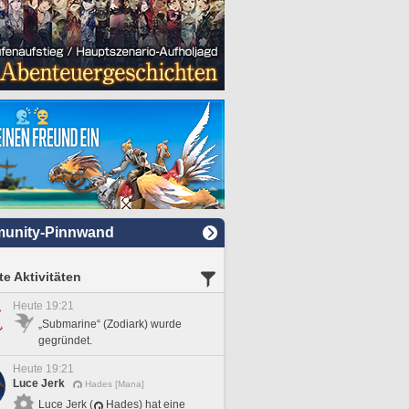
unity-Pinnwand
e Aktivitäten
Heute 19:21
„Submarine“ (Zodiark) wurde
gegründet.
Heute 19:21
Luce Jerk
Hades [Mana]
Luce Jerk (
Hades) hat eine