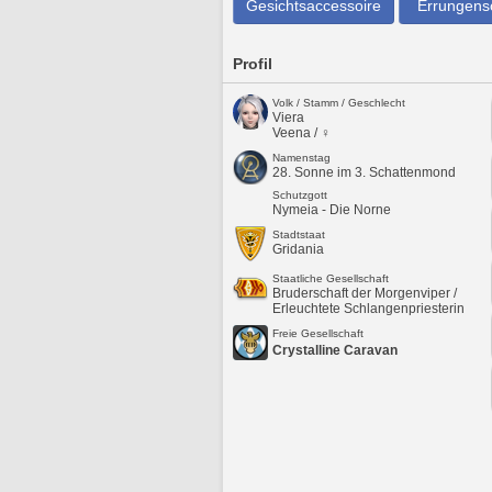
Gesichtsaccessoire
Errungens
Profil
Volk / Stamm / Geschlecht
Viera
Veena / ♀
Namenstag
28. Sonne im 3. Schattenmond
Schutzgott
Nymeia - Die Norne
Stadtstaat
Gridania
Staatliche Gesellschaft
Bruderschaft der Morgenviper /
Erleuchtete Schlangenpriesterin
Freie Gesellschaft
Crystalline Caravan