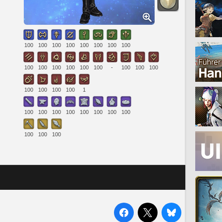
100
100
100
100
100
100
100
100
100
100
100
100
100
100
-
100
100
100
100
100
100
100
1
100
100
100
100
100
100
100
100
100
100
100