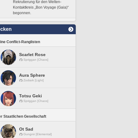
Rekrutierung für den Welten-
Kontaktkreis „Bon Voyage (Gaia)“
begonnen.
ecken
line Conflict-Ranglisten
Scarlet Rose
Spriggan [Chaos]
Aura Sphere
Zodiark [Light]
Totsu Geki
Spriggan [Chaos]
r Staatlichen Gesellschaft
Ot Sad
Gungnir [Elemental]