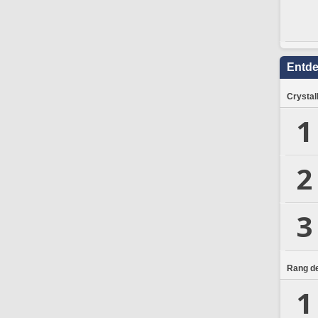
Entd
Crystal
1
2
3
Rang de
1