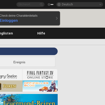
Deutsch
Check deine Charakterdetails
Einloggen
nglisten
Hilfe
Ereignis