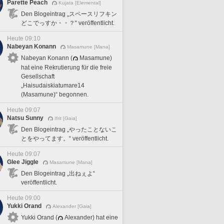
Parette Peach
Kujata [Elemental]
Den Blogeintrag „スペースリフキン
どこでっすか・・？“ veröffentlicht.
Heute 09:10
Nabeyan Konann
Masamune [Mana]
Nabeyan Konann (
Masamune)
hat eine Rekrutierung für die freie
Gesellschaft
„Haisudaiskiatumare14
(Masamune)“ begonnen.
Heute 09:07
Natsu Sunny
Ifrit [Gaia]
Den Blogeintrag „やったことないこ
とをやってます。“ veröffentlicht.
Heute 09:07
Glee Jiggle
Masamune [Mana]
Den Blogeintrag „出ねぇよ“
veröffentlicht.
Heute 09:00
Yukki Orand
Alexander [Gaia]
Yukki Orand (
Alexander) hat eine