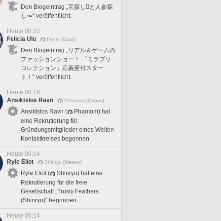
Den Blogeintrag „宝探し🪎と人参探
し🥕“ veröffentlicht.
Heute 09:20
Felicia Ulu
Fenrir [Gaia]
Den Blogeintrag „リアル＆ゲームの
ファッションショー！ 「ミラプリ
コレクション」応募受付スター
ト！“ veröffentlicht.
Heute 09:18
Ansiktslos Ravn
Phantom [Chaos]
Ansiktslos Ravn (
Phantom) hat
eine Rekrutierung für
Gründungsmitglieder eines Welten-
Kontaktkreises begonnen.
Heute 09:14
Ryle Eliot
Shinryu [Meteor]
Ryle Eliot (
Shinryu) hat eine
Rekrutierung für die freie
Gesellschaft „Trusty Feathers
(Shinryu)“ begonnen.
Heute 09:14