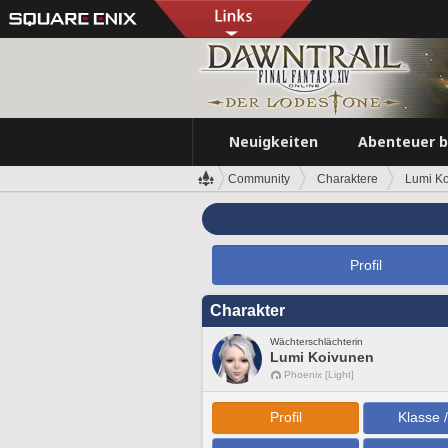
Neuigkeiten
Abenteuer 
Community
Charaktere
Lumi K
Profil
Charakter
Wächterschlächterin
Lumi Koivunen
Phoenix [Light]
Profil
Klasse 