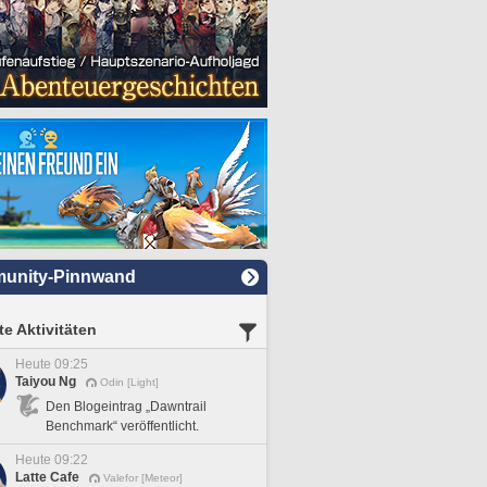
unity-Pinnwand
e Aktivitäten
Heute 09:25
Taiyou Ng
Odin [Light]
Den Blogeintrag „Dawntrail
Benchmark“ veröffentlicht.
Heute 09:22
Latte Cafe
Valefor [Meteor]