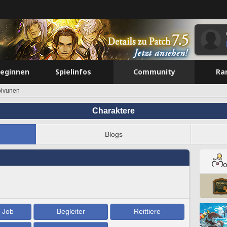
beginnen
Spielinfos
Community
Ra
oivunen
Charaktere
Blogs
/ Job
Begleiter
Reittiere